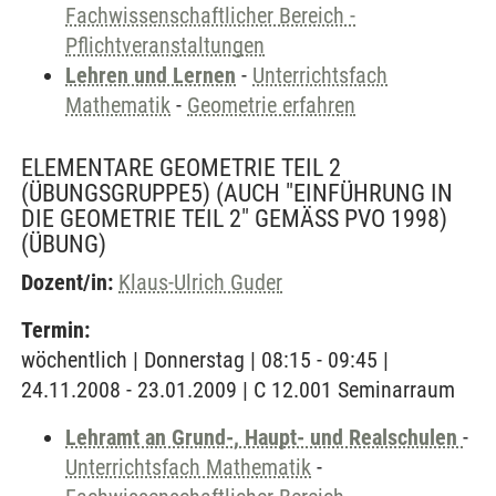
Fachwissenschaftlicher Bereich -
Pflichtveranstaltungen
Lehren und Lernen
-
Unterrichtsfach
Mathematik
-
Geometrie erfahren
ELEMENTARE GEOMETRIE TEIL 2
(ÜBUNGSGRUPPE5) (AUCH "EINFÜHRUNG IN
DIE GEOMETRIE TEIL 2" GEMÄSS PVO 1998)
(ÜBUNG)
Dozent/in:
Klaus-Ulrich Guder
Termin:
wöchentlich | Donnerstag | 08:15 - 09:45 |
24.11.2008 - 23.01.2009 | C 12.001 Seminarraum
Lehramt an Grund-, Haupt- und Realschulen
-
Unterrichtsfach Mathematik
-