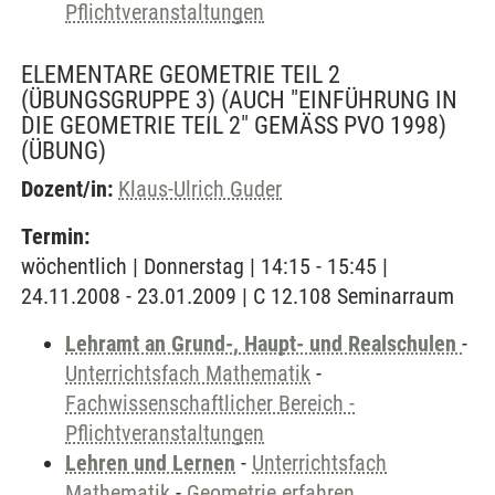
Pflichtveranstaltungen
ELEMENTARE GEOMETRIE TEIL 2
(ÜBUNGSGRUPPE 3) (AUCH "EINFÜHRUNG IN
DIE GEOMETRIE TEIL 2" GEMÄSS PVO 1998)
(ÜBUNG)
Dozent/in:
Klaus-Ulrich Guder
Termin:
wöchentlich | Donnerstag | 14:15 - 15:45 |
24.11.2008 - 23.01.2009 | C 12.108 Seminarraum
Lehramt an Grund-, Haupt- und Realschulen
-
Unterrichtsfach Mathematik
-
Fachwissenschaftlicher Bereich -
Pflichtveranstaltungen
Lehren und Lernen
-
Unterrichtsfach
Mathematik
-
Geometrie erfahren