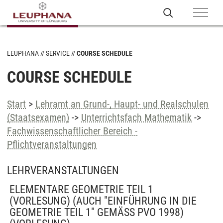
LEUPHANA
SERVICE
COURSE SCHEDULE
COURSE SCHEDULE
Start
>
Lehramt an Grund-, Haupt- und Realschulen
(Staatsexamen)
->
Unterrichtsfach Mathematik
->
Fachwissenschaftlicher Bereich -
Pflichtveranstaltungen
LEHRVERANSTALTUNGEN
ELEMENTARE GEOMETRIE TEIL 1
(VORLESUNG) (AUCH "EINFÜHRUNG IN DIE
GEOMETRIE TEIL 1" GEMÄSS PVO 1998)