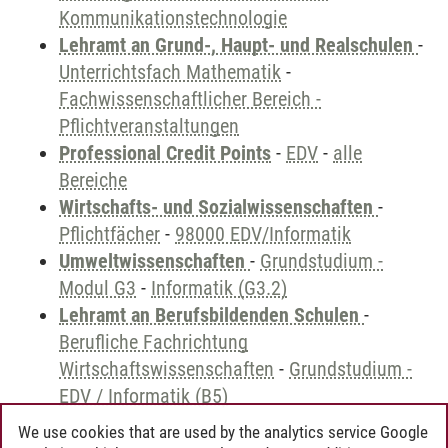
Kommunikationstechnologie
Lehramt an Grund-, Haupt- und Realschulen
-
Unterrichtsfach Mathematik
-
Fachwissenschaftlicher Bereich -
Pflichtveranstaltungen
Professional Credit Points
-
EDV
-
alle
Bereiche
Wirtschafts- und Sozialwissenschaften
-
Pflichtfächer
-
98000 EDV/Informatik
Umweltwissenschaften
-
Grundstudium -
Modul G3
-
Informatik (G3.2)
Lehramt an Berufsbildenden Schulen
-
Berufliche Fachrichtung
Wirtschaftswissenschaften
-
Grundstudium -
EDV / Informatik (B5)
We use cookies that are used by the analytics service Google