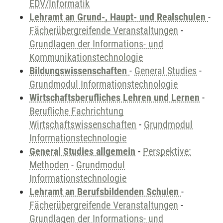
EDV/Informatik
Lehramt an Grund-, Haupt- und Realschulen
-
Fächerübergreifende Veranstaltungen
-
Grundlagen der Informations- und
Kommunikationstechnologie
Bildungswissenschaften
-
General Studies
-
Grundmodul Informationstechnologie
Wirtschaftsberufliches Lehren und Lernen
-
Berufliche Fachrichtung
Wirtschaftswissenschaften
-
Grundmodul
Informationstechnologie
General Studies allgemein
-
Perspektive:
Methoden
-
Grundmodul
Informationstechnologie
Lehramt an Berufsbildenden Schulen
-
Fächerübergreifende Veranstaltungen
-
Grundlagen der Informations- und