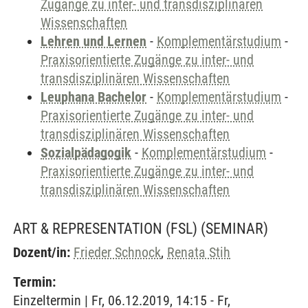
Zugänge zu inter- und transdisziplinären
Wissenschaften
Lehren und Lernen
-
Komplementärstudium
-
Praxisorientierte Zugänge zu inter- und
transdisziplinären Wissenschaften
Leuphana Bachelor
-
Komplementärstudium
-
Praxisorientierte Zugänge zu inter- und
transdisziplinären Wissenschaften
Sozialpädagogik
-
Komplementärstudium
-
Praxisorientierte Zugänge zu inter- und
transdisziplinären Wissenschaften
ART & REPRESENTATION (FSL)
(SEMINAR)
Dozent/in:
Frieder Schnock
,
Renata Stih
Termin:
Einzeltermin | Fr, 06.12.2019, 14:15 - Fr,