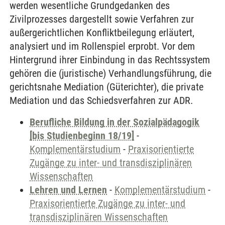
werden wesentliche Grundgedanken des
Zivilprozesses dargestellt sowie Verfahren zur
außergerichtlichen Konfliktbeilegung erläutert,
analysiert und im Rollenspiel erprobt. Vor dem
Hintergrund ihrer Einbindung in das Rechtssystem
gehören die (juristische) Verhandlungsführung, die
gerichtsnahe Mediation (Güterichter), die private
Mediation und das Schiedsverfahren zur ADR.
Berufliche Bildung in der Sozialpädagogik
[bis Studienbeginn 18/19]
-
Komplementärstudium
-
Praxisorientierte
Zugänge zu inter- und transdisziplinären
Wissenschaften
Lehren und Lernen
-
Komplementärstudium
-
Praxisorientierte Zugänge zu inter- und
transdisziplinären Wissenschaften