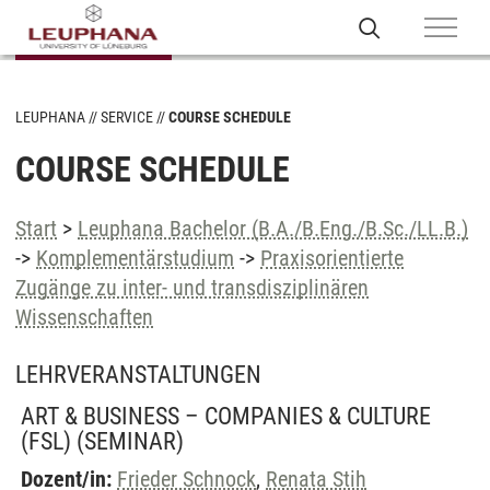
LEUPHANA
SERVICE
COURSE SCHEDULE
COURSE SCHEDULE
Start
>
Leuphana Bachelor (B.A./B.Eng./B.Sc./LL.B.)
->
Komplementärstudium
->
Praxisorientierte
Zugänge zu inter- und transdisziplinären
Wissenschaften
LEHRVERANSTALTUNGEN
ART & BUSINESS – COMPANIES & CULTURE
(FSL)
(SEMINAR)
Dozent/in:
Frieder Schnock
,
Renata Stih