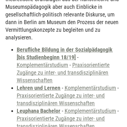
Museumspädagogik aber auch Einblicke in
gesellschaftlich-politisch relevante Diskurse, um
dann in Berlin am Museum den Prozess der neuen
Vermittlungskonzepte zu begleiten und zu
analysieren.
Berufliche Bildung in der Sozialpädagogik
[bis Studienbeginn 18/19]
-
Komplementärstudium
-
Praxisorientierte
Zugänge zu inter- und transdisziplinären
Wissenschaften
Lehren und Lernen
-
Komplementärstudium
-
Praxisorientierte Zugänge zu inter- und
transdisziplinären Wissenschaften
Leuphana Bachelor
-
Komplementärstudium
-
Praxisorientierte Zugänge zu inter- und
transdisziplinären Wissenschaften