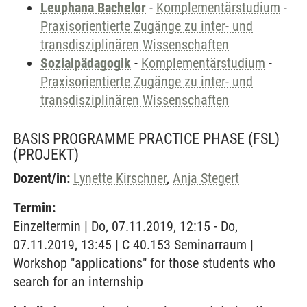
Leuphana Bachelor
-
Komplementärstudium
-
Praxisorientierte Zugänge zu inter- und
transdisziplinären Wissenschaften
Sozialpädagogik
-
Komplementärstudium
-
Praxisorientierte Zugänge zu inter- und
transdisziplinären Wissenschaften
BASIS PROGRAMME PRACTICE PHASE (FSL)
(PROJEKT)
Dozent/in:
Lynette Kirschner
,
Anja Stegert
Termin:
Einzeltermin | Do, 07.11.2019, 12:15 - Do,
07.11.2019, 13:45 | C 40.153 Seminarraum |
Workshop "applications" for those students who
search for an internship