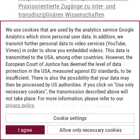
Praxisorientierte Zugänge zu inter- und
transdisziplinären Wissenschaften
Sozialpädagogik
-
Komplementärstudium
-
We use cookies that are used by the analytics service Google
Praxisorientierte Zugänge zu inter- und
Analytics which store personal user data. In addition, we
transdisziplinären Wissenschaften
transmit further personal data to video services (YouTube,
Vimeo) in order to show you embedded videos. This data is
SDG SIMULATION HUBS: GENERATING
transmitted to the USA, among other countries. However, the
European Court of Justice has deemed the level of data
KNOWLEDGE FOR CHANGE (FSL)
(SEMINAR)
protection in the USA, measured against EU standards, to be
Dozent/in:
Céline Artal
insufficient. There is also the possibility that your data may
then be processed by US authorities. If you click on "Use only
Termin:
necessary cookies", the transmission described above will
Einzeltermin | Fr, 18.10.2019, 14:15 - Fr,
not take place. For more information, please refer to our
privacy policy
.
18.10.2019, 20:00 | C 40.606 Seminarraum
Einzeltermin | Sa, 19.10.2019, 11:00 - Sa,
Cookie settings
19.10.2019, 19:00 | C 40.606 Seminarraum
I agree
Allow only necessary cookies
Einzeltermin | So, 20.10.2019, 11:00 - So,
20.10.2019, 18:00 | C 40.606 Seminarraum