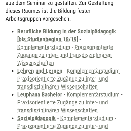
aus dem Seminar zu gestalten. Zur Gestaltung
dieses Raumes ist die Bildung fester
Arbeitsgruppen vorgesehen.
Berufliche Bildung in der Sozialpädagogik
[bis Studienbeginn 18/19]
-
Komplementärstudium
-
Praxisorientierte
Zugänge zu inter- und transdisziplinären
Wissenschaften
Lehren und Lernen
-
Komplementärstudium
-
Praxisorientierte Zugänge zu inter- und
transdisziplinären Wissenschaften
Leuphana Bachelor
-
Komplementärstudium
-
Praxisorientierte Zugänge zu inter- und
transdisziplinären Wissenschaften
Sozialpädagogik
-
Komplementärstudium
-
Praxisorientierte Zugänge zu inter- und