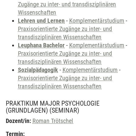
Zugänge zu inter- und transdisziplinären
Wissenschaften
Lehren und Lernen
-
Komplementärstudium
-
Praxisorientierte Zugänge zu inter- und
transdisziplinären Wissenschaften
Leuphana Bachelor
-
Komplementärstudium
-
Praxisorientierte Zugänge zu inter- und
transdisziplinären Wissenschaften
Sozialpädagogik
-
Komplementärstudium
-
Praxisorientierte Zugänge zu inter- und
transdisziplinären Wissenschaften
PRAKTIKUM MAJOR PSYCHOLOGIE
(GRUNDLAGEN)
(SEMINAR)
Dozent/in:
Roman Trötschel
Termin: