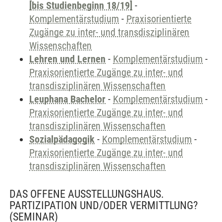
[bis Studienbeginn 18/19]
-
Komplementärstudium
-
Praxisorientierte
Zugänge zu inter- und transdisziplinären
Wissenschaften
Lehren und Lernen
-
Komplementärstudium
-
Praxisorientierte Zugänge zu inter- und
transdisziplinären Wissenschaften
Leuphana Bachelor
-
Komplementärstudium
-
Praxisorientierte Zugänge zu inter- und
transdisziplinären Wissenschaften
Sozialpädagogik
-
Komplementärstudium
-
Praxisorientierte Zugänge zu inter- und
transdisziplinären Wissenschaften
DAS OFFENE AUSSTELLUNGSHAUS.
PARTIZIPATION UND/ODER VERMITTLUNG?
(SEMINAR)