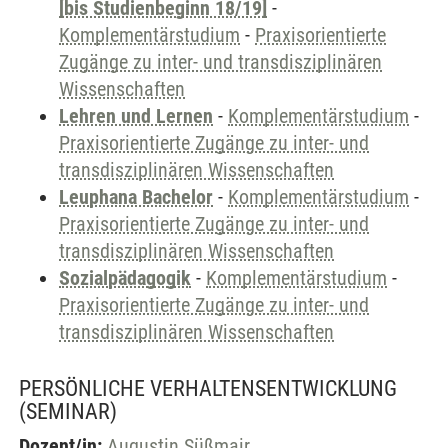
[bis Studienbeginn 18/19]
-
Komplementärstudium
-
Praxisorientierte
Zugänge zu inter- und transdisziplinären
Wissenschaften
Lehren und Lernen
-
Komplementärstudium
-
Praxisorientierte Zugänge zu inter- und
transdisziplinären Wissenschaften
Leuphana Bachelor
-
Komplementärstudium
-
Praxisorientierte Zugänge zu inter- und
transdisziplinären Wissenschaften
Sozialpädagogik
-
Komplementärstudium
-
Praxisorientierte Zugänge zu inter- und
transdisziplinären Wissenschaften
PERSÖNLICHE VERHALTENSENTWICKLUNG
(SEMINAR)
Dozent/in:
Augustin Süßmair