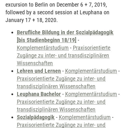
excursion to Berlin on December 6 + 7, 2019,
followed by a second session at Leuphana on
January 17 + 18, 2020.
Berufliche Bildung in der Sozialpädagogik
[bis Studienbeginn 18/19]
-
Komplementärstudium
-
Praxisorientierte
Zugänge zu inter- und transdisziplinären
Wissenschaften
Lehren und Lernen
-
Komplementärstudium
-
Praxisorientierte Zugänge zu inter- und
transdisziplinären Wissenschaften
Leuphana Bachelor
-
Komplementärstudium
-
Praxisorientierte Zugänge zu inter- und
transdisziplinären Wissenschaften
Sozialpädagogik
-
Komplementärstudium
-
Praxisorientierte Zugänge zu inter- und