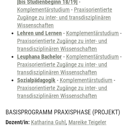
[bis Studienbeginn 18/19]
-
Komplementärstudium
-
Praxisorientierte
Zugänge zu inter- und transdisziplinären
Wissenschaften
Lehren und Lernen
-
Komplementärstudium
-
Praxisorientierte Zugänge zu inter- und
transdisziplinären Wissenschaften
Leuphana Bachelor
-
Komplementärstudium
-
Praxisorientierte Zugänge zu inter- und
transdisziplinären Wissenschaften
Sozialpädagogik
-
Komplementärstudium
-
Praxisorientierte Zugänge zu inter- und
transdisziplinären Wissenschaften
BASISPROGRAMM PRAXISPHASE
(PROJEKT)
Dozent/in:
Katharina Guhl
,
Mareike Teigeler