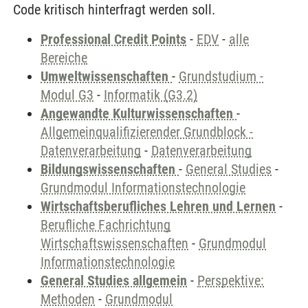
Code kritisch hinterfragt werden soll.
Professional Credit Points
-
EDV
-
alle
Bereiche
Umweltwissenschaften
-
Grundstudium -
Modul G3
-
Informatik (G3.2)
Angewandte Kulturwissenschaften
-
Allgemeinqualifizierender Grundblock -
Datenverarbeitung
-
Datenverarbeitung
Bildungswissenschaften
-
General Studies
-
Grundmodul Informationstechnologie
Wirtschaftsberufliches Lehren und Lernen
-
Berufliche Fachrichtung
Wirtschaftswissenschaften
-
Grundmodul
Informationstechnologie
General Studies allgemein
-
Perspektive:
Methoden
-
Grundmodul