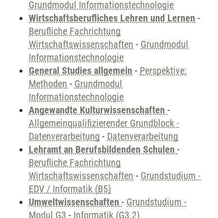
Grundmodul Informationstechnologie
Wirtschaftsberufliches Lehren und Lernen
-
Berufliche Fachrichtung
Wirtschaftswissenschaften
-
Grundmodul
Informationstechnologie
General Studies allgemein
-
Perspektive:
Methoden
-
Grundmodul
Informationstechnologie
Angewandte Kulturwissenschaften
-
Allgemeinqualifizierender Grundblock -
Datenverarbeitung
-
Datenverarbeitung
Lehramt an Berufsbildenden Schulen
-
Berufliche Fachrichtung
Wirtschaftswissenschaften
-
Grundstudium -
EDV / Informatik (B5)
Umweltwissenschaften
-
Grundstudium -
Modul G3
-
Informatik (G3.2)