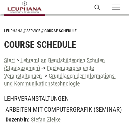
LEUPHANA
SERVICE
COURSE SCHEDULE
COURSE SCHEDULE
Start
>
Lehramt an Berufsbildenden Schulen
(Staatsexamen)
->
Fächerübergreifende
Veranstaltungen
->
Grundlagen der Informations-
und Kommunikationstechnologie
LEHRVERANSTALTUNGEN
ARBEITEN MIT COMPUTERGRAFIK
(SEMINAR)
Dozent/in:
Stefan Zielke