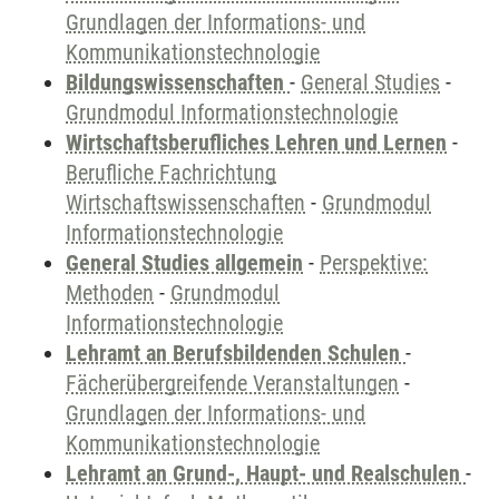
Grundlagen der Informations- und
Kommunikationstechnologie
Bildungswissenschaften
-
General Studies
-
Grundmodul Informationstechnologie
Wirtschaftsberufliches Lehren und Lernen
-
Berufliche Fachrichtung
Wirtschaftswissenschaften
-
Grundmodul
Informationstechnologie
General Studies allgemein
-
Perspektive:
Methoden
-
Grundmodul
Informationstechnologie
Lehramt an Berufsbildenden Schulen
-
Fächerübergreifende Veranstaltungen
-
Grundlagen der Informations- und
Kommunikationstechnologie
Lehramt an Grund-, Haupt- und Realschulen
-