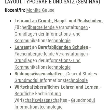
LAYOUT, TYPOGRAFIE UND SATZ
(SEMINAR)
Dozent/in:
Monika Gause
Lehramt an Grund-, Haupt- und Realschulen
-
Fächerübergreifende Veranstaltungen
-
Grundlagen der Informations- und
Kommunikationstechnologie
Lehramt an Berufsbildenden Schulen
-
Fächerübergreifende Veranstaltungen
-
Grundlagen der Informations- und
Kommunikationstechnologie
Bildungswissenschaften
-
General Studies
-
Grundmodul Informationstechnologie
Wirtschaftsberufliches Lehren und Lernen
-
Berufliche Fachrichtung
Wirtschaftswissenschaften
-
Grundmodul
Informationstechnologie