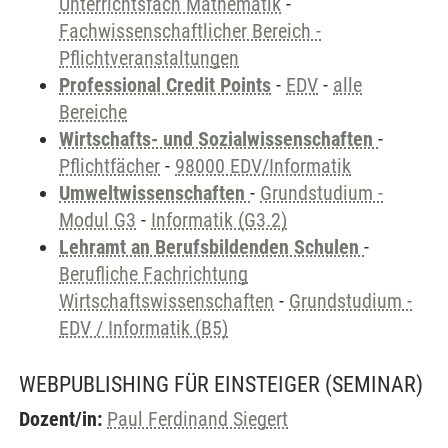
Unterrichtsfach Mathematik
-
Fachwissenschaftlicher Bereich -
Pflichtveranstaltungen
Professional Credit Points
-
EDV
-
alle
Bereiche
Wirtschafts- und Sozialwissenschaften
-
Pflichtfächer
-
98000 EDV/Informatik
Umweltwissenschaften
-
Grundstudium -
Modul G3
-
Informatik (G3.2)
Lehramt an Berufsbildenden Schulen
-
Berufliche Fachrichtung
Wirtschaftswissenschaften
-
Grundstudium -
EDV / Informatik (B5)
WEBPUBLISHING FÜR EINSTEIGER
(SEMINAR)
Dozent/in:
Paul Ferdinand Siegert