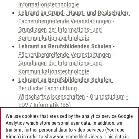
Informationstechnologie
Lehramt an Grund-, Haupt- und Realschulen
-
Fächerübergreifende Veranstaltungen
-
Grundlagen der Informations- und
Kommunikationstechnologie
Lehramt an Berufsbildenden Schulen
-
Fächerübergreifende Veranstaltungen
-
Grundlagen der Informations- und
Kommunikationstechnologie
Lehramt an Berufsbildenden Schulen
-
Berufliche Fachrichtung
Wirtschaftswissenschaften
-
Grundstudium -
EDV / Informatik (B5)
We use cookies that are used by the analytics service Google
Analytics which store personal user data. In addition, we
transmit further personal data to video services (YouTube,
Andreea Tribel
/
30.06.2024
Vimeo) in order to show you embedded videos. This data is