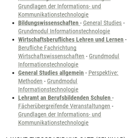
Grundlagen der Informations- und
Kommunikationstechnologie
Bildungswissenschaften
-
General Studies
-
Grundmodul Informationstechnologie
Wirtschaftsberufliches Lehren und Lernen
-
Berufliche Fachrichtung
Wirtschaftswissenschaften
-
Grundmodul
Informationstechnologie
General Studies allgemein
-
Perspektive:
Methoden
-
Grundmodul
Informationstechnologie
Lehramt an Berufsbildenden Schulen
-
Fächerübergreifende Veranstaltungen
-
Grundlagen der Informations- und
Kommunikationstechnologie