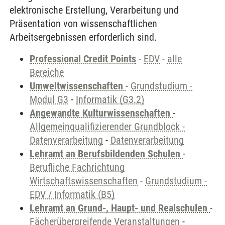
elektronische Erstellung, Verarbeitung und
Präsentation von wissenschaftlichen
Arbeitsergebnissen erforderlich sind.
Professional Credit Points
-
EDV
-
alle
Bereiche
Umweltwissenschaften
-
Grundstudium -
Modul G3
-
Informatik (G3.2)
Angewandte Kulturwissenschaften
-
Allgemeinqualifizierender Grundblock -
Datenverarbeitung
-
Datenverarbeitung
Lehramt an Berufsbildenden Schulen
-
Berufliche Fachrichtung
Wirtschaftswissenschaften
-
Grundstudium -
EDV / Informatik (B5)
Lehramt an Grund-, Haupt- und Realschulen
-
Fächerübergreifende Veranstaltungen
-