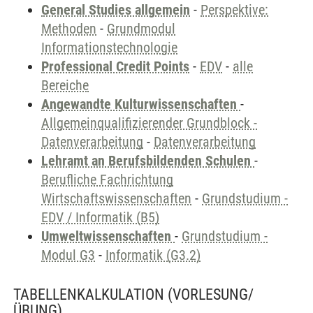
General Studies allgemein
-
Perspektive:
Methoden
-
Grundmodul
Informationstechnologie
Professional Credit Points
-
EDV
-
alle
Bereiche
Angewandte Kulturwissenschaften
-
Allgemeinqualifizierender Grundblock -
Datenverarbeitung
-
Datenverarbeitung
Lehramt an Berufsbildenden Schulen
-
Berufliche Fachrichtung
Wirtschaftswissenschaften
-
Grundstudium -
EDV / Informatik (B5)
Umweltwissenschaften
-
Grundstudium -
Modul G3
-
Informatik (G3.2)
TABELLENKALKULATION
(VORLESUNG/
ÜBUNG)