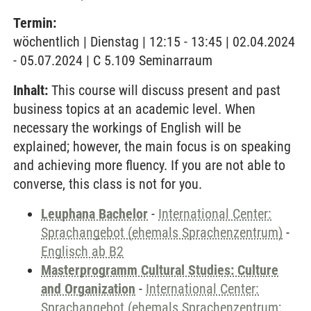
Termin:
wöchentlich | Dienstag | 12:15 - 13:45 | 02.04.2024
- 05.07.2024 | C 5.109 Seminarraum
Inhalt:
This course will discuss present and past
business topics at an academic level. When
necessary the workings of English will be
explained; however, the main focus is on speaking
and achieving more fluency. If you are not able to
converse, this class is not for you.
Leuphana Bachelor
-
International Center:
Sprachangebot (ehemals Sprachenzentrum)
-
Englisch ab B2
Masterprogramm Cultural Studies: Culture
and Organization
-
International Center:
Sprachangebot (ehemals Sprachenzentrum;