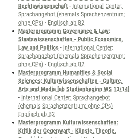
Rechtswissenschaft
-
International Center:
Sprachangebot (ehemals Sprachenzentrum;
ohne CPs)
-
Englisch ab B2
Masterprogramm Governance & Law:
Staatswissenschaften - Public Economics,
Law and Politics
-
International Center:
Sprachangebot (ehemals Sprachenzentrum;
ohne CPs)
-
Englisch ab B2
Masterprogramm Humanities & Social
Sciences: Kulturwissenschaften - Culture,
Arts and Media [ab Studienbeginn WS 13/14]
-
International Center: Sprachangebot
(ehemals Sprachenzentrum; ohne CPs)
-
Englisch ab B2
Masterprogramm Kulturwissenschaften:
Kritik der Gegenwart - Künste, Theorie,