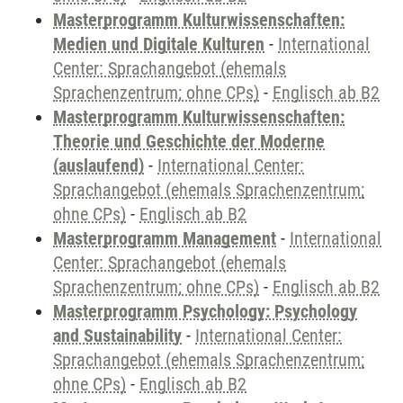
Masterprogramm Kulturwissenschaften:
Medien und Digitale Kulturen
-
International
Center: Sprachangebot (ehemals
Sprachenzentrum; ohne CPs)
-
Englisch ab B2
Masterprogramm Kulturwissenschaften:
Theorie und Geschichte der Moderne
(auslaufend)
-
International Center:
Sprachangebot (ehemals Sprachenzentrum;
ohne CPs)
-
Englisch ab B2
Masterprogramm Management
-
International
Center: Sprachangebot (ehemals
Sprachenzentrum; ohne CPs)
-
Englisch ab B2
Masterprogramm Psychology: Psychology
and Sustainability
-
International Center:
Sprachangebot (ehemals Sprachenzentrum;
ohne CPs)
-
Englisch ab B2