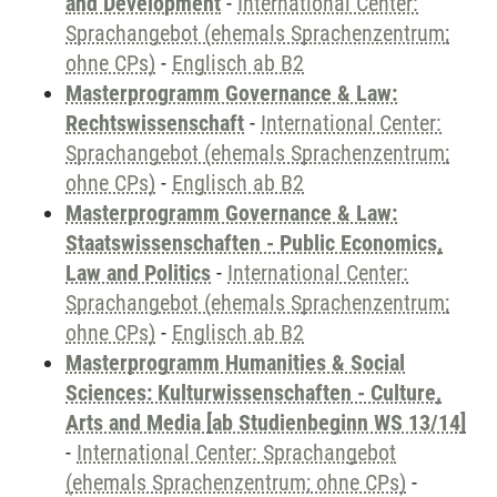
and Development
-
International Center:
Sprachangebot (ehemals Sprachenzentrum;
ohne CPs)
-
Englisch ab B2
Masterprogramm Governance & Law:
Rechtswissenschaft
-
International Center:
Sprachangebot (ehemals Sprachenzentrum;
ohne CPs)
-
Englisch ab B2
Masterprogramm Governance & Law:
Staatswissenschaften - Public Economics,
Law and Politics
-
International Center:
Sprachangebot (ehemals Sprachenzentrum;
ohne CPs)
-
Englisch ab B2
Masterprogramm Humanities & Social
Sciences: Kulturwissenschaften - Culture,
Arts and Media [ab Studienbeginn WS 13/14]
-
International Center: Sprachangebot
(ehemals Sprachenzentrum; ohne CPs)
-