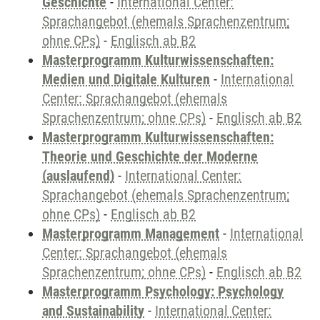
Geschichte
-
International Center:
Sprachangebot (ehemals Sprachenzentrum;
ohne CPs)
-
Englisch ab B2
Masterprogramm Kulturwissenschaften:
Medien und Digitale Kulturen
-
International
Center: Sprachangebot (ehemals
Sprachenzentrum; ohne CPs)
-
Englisch ab B2
Masterprogramm Kulturwissenschaften:
Theorie und Geschichte der Moderne
(auslaufend)
-
International Center:
Sprachangebot (ehemals Sprachenzentrum;
ohne CPs)
-
Englisch ab B2
Masterprogramm Management
-
International
Center: Sprachangebot (ehemals
Sprachenzentrum; ohne CPs)
-
Englisch ab B2
Masterprogramm Psychology: Psychology
and Sustainability
-
International Center: