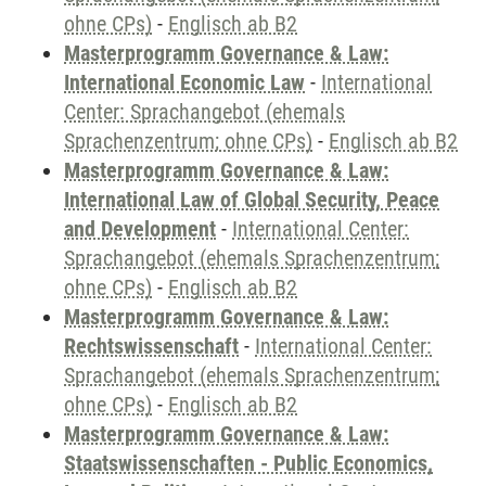
ohne CPs)
-
Englisch ab B2
Masterprogramm Governance & Law:
International Economic Law
-
International
Center: Sprachangebot (ehemals
Sprachenzentrum; ohne CPs)
-
Englisch ab B2
Masterprogramm Governance & Law:
International Law of Global Security, Peace
and Development
-
International Center:
Sprachangebot (ehemals Sprachenzentrum;
ohne CPs)
-
Englisch ab B2
Masterprogramm Governance & Law:
Rechtswissenschaft
-
International Center:
Sprachangebot (ehemals Sprachenzentrum;
ohne CPs)
-
Englisch ab B2
Masterprogramm Governance & Law:
Staatswissenschaften - Public Economics,