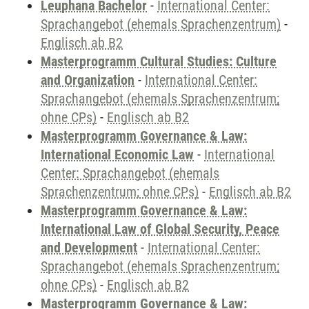
Leuphana Bachelor
-
International Center:
Sprachangebot (ehemals Sprachenzentrum)
-
Englisch ab B2
Masterprogramm Cultural Studies: Culture
and Organization
-
International Center:
Sprachangebot (ehemals Sprachenzentrum;
ohne CPs)
-
Englisch ab B2
Masterprogramm Governance & Law:
International Economic Law
-
International
Center: Sprachangebot (ehemals
Sprachenzentrum; ohne CPs)
-
Englisch ab B2
Masterprogramm Governance & Law:
International Law of Global Security, Peace
and Development
-
International Center:
Sprachangebot (ehemals Sprachenzentrum;
ohne CPs)
-
Englisch ab B2
Masterprogramm Governance & Law: