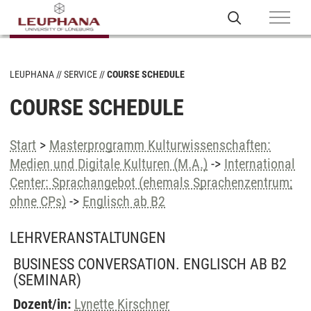
LEUPHANA
SERVICE
COURSE SCHEDULE
COURSE SCHEDULE
Start
>
Masterprogramm Kulturwissenschaften:
Medien und Digitale Kulturen (M.A.)
->
International
Center: Sprachangebot (ehemals Sprachenzentrum;
ohne CPs)
->
Englisch ab B2
LEHRVERANSTALTUNGEN
BUSINESS CONVERSATION. ENGLISCH AB B2
(SEMINAR)
Dozent/in:
Lynette Kirschner