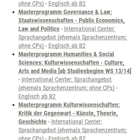
ohne CPs)
-
Englisch ab B2
Masterprogramm Governance & Law:
Staatswissenschaften - Public Economics,
Law and Politics
-
International Center:
Sprachangebot (ehemals Sprachenzentrum;
ohne CPs)
-
Englisch ab B2
Masterprogramm Humanities & Social
Sciences: Kulturwissenschaften - Culture,
Arts and Media [ab Studienbeginn WS 13/14]
-
International Center: Sprachangebot
(ehemals Sprachenzentrum; ohne CPs)
-
Englisch ab B2
Masterprogramm Kulturwissenschaften:
Kritik der Gegenwart - Künste, Theorie,
Geschichte
-
International Center:
Sprachangebot (ehemals Sprachenzentrum;
ohne CPs)
-
Englisch ab B2