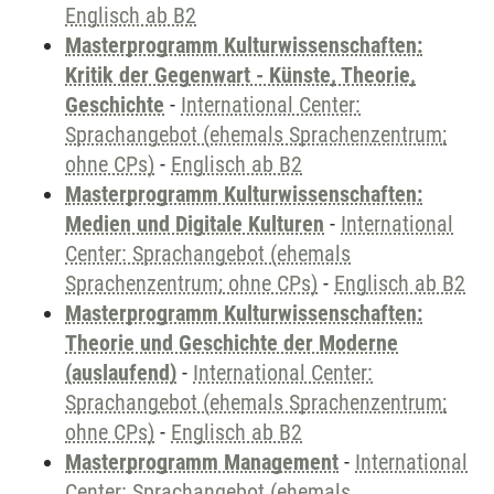
Englisch ab B2
Masterprogramm Kulturwissenschaften:
Kritik der Gegenwart - Künste, Theorie,
Geschichte
-
International Center:
Sprachangebot (ehemals Sprachenzentrum;
ohne CPs)
-
Englisch ab B2
Masterprogramm Kulturwissenschaften:
Medien und Digitale Kulturen
-
International
Center: Sprachangebot (ehemals
Sprachenzentrum; ohne CPs)
-
Englisch ab B2
Masterprogramm Kulturwissenschaften:
Theorie und Geschichte der Moderne
(auslaufend)
-
International Center:
Sprachangebot (ehemals Sprachenzentrum;
ohne CPs)
-
Englisch ab B2
Masterprogramm Management
-
International
Center: Sprachangebot (ehemals