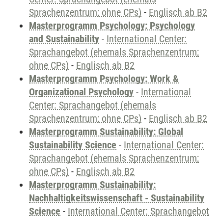
Sprachenzentrum; ohne CPs)
-
Englisch ab B2
Masterprogramm Psychology: Psychology
and Sustainability
-
International Center:
Sprachangebot (ehemals Sprachenzentrum;
ohne CPs)
-
Englisch ab B2
Masterprogramm Psychology: Work &
Organizational Psychology
-
International
Center: Sprachangebot (ehemals
Sprachenzentrum; ohne CPs)
-
Englisch ab B2
Masterprogramm Sustainability: Global
Sustainability Science
-
International Center:
Sprachangebot (ehemals Sprachenzentrum;
ohne CPs)
-
Englisch ab B2
Masterprogramm Sustainability:
Nachhaltigkeitswissenschaft - Sustainability
Science
-
International Center: Sprachangebot