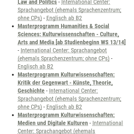
Law and Politics
-
International Center:
Sprachangebot (ehemals Sprachenzentrum;
ohne CPs)
-
Englisch ab B2
Masterprogramm Humanities & Social
Sciences: Kulturwissenschaften - Culture,
Arts and Media [ab Studienbeginn WS 13/14]
-
International Center: Sprachangebot
(ehemals Sprachenzentrum; ohne CPs)
-
Englisch ab B2
Masterprogramm Kulturwissenschaften:
Kritik der Gegenwart - Künste, Theorie,
Geschichte
-
International Center:
Sprachangebot (ehemals Sprachenzentrum;
ohne CPs)
-
Englisch ab B2
Masterprogramm Kulturwissenschaften:
Medien und Digitale Kulturen
-
International
Center: Sprachangebot (ehemals