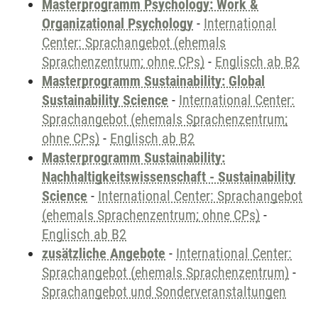
Masterprogramm Psychology: Work &
Organizational Psychology
-
International
Center: Sprachangebot (ehemals
Sprachenzentrum; ohne CPs)
-
Englisch ab B2
Masterprogramm Sustainability: Global
Sustainability Science
-
International Center:
Sprachangebot (ehemals Sprachenzentrum;
ohne CPs)
-
Englisch ab B2
Masterprogramm Sustainability:
Nachhaltigkeitswissenschaft - Sustainability
Science
-
International Center: Sprachangebot
(ehemals Sprachenzentrum; ohne CPs)
-
Englisch ab B2
zusätzliche Angebote
-
International Center:
Sprachangebot (ehemals Sprachenzentrum)
-
Sprachangebot und Sonderveranstaltungen