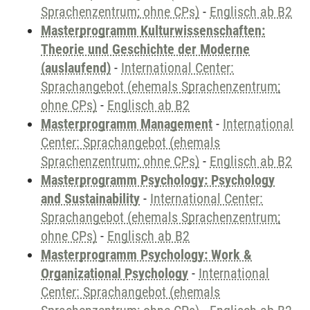
Sprachenzentrum; ohne CPs)
-
Englisch ab B2
Masterprogramm Kulturwissenschaften:
Theorie und Geschichte der Moderne
(auslaufend)
-
International Center:
Sprachangebot (ehemals Sprachenzentrum;
ohne CPs)
-
Englisch ab B2
Masterprogramm Management
-
International
Center: Sprachangebot (ehemals
Sprachenzentrum; ohne CPs)
-
Englisch ab B2
Masterprogramm Psychology: Psychology
and Sustainability
-
International Center:
Sprachangebot (ehemals Sprachenzentrum;
ohne CPs)
-
Englisch ab B2
Masterprogramm Psychology: Work &
Organizational Psychology
-
International
Center: Sprachangebot (ehemals