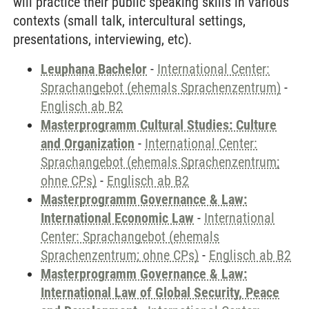
will practice their public speaking skills in various
contexts (small talk, intercultural settings,
presentations, interviewing, etc).
Leuphana Bachelor
-
International Center:
Sprachangebot (ehemals Sprachenzentrum)
-
Englisch ab B2
Masterprogramm Cultural Studies: Culture
and Organization
-
International Center:
Sprachangebot (ehemals Sprachenzentrum;
ohne CPs)
-
Englisch ab B2
Masterprogramm Governance & Law:
International Economic Law
-
International
Center: Sprachangebot (ehemals
Sprachenzentrum; ohne CPs)
-
Englisch ab B2
Masterprogramm Governance & Law:
International Law of Global Security, Peace