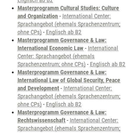
Englisch ab B2
Masterprogramm Cultural Studies: Culture
and Organization
-
International Center:
Sprachangebot (ehemals Sprachenzentrum;
ohne CPs)
-
Englisch ab B2
Masterprogramm Governance & Law:
International Economic Law
-
International
Center: Sprachangebot (ehemals
Sprachenzentrum; ohne CPs)
-
Englisch ab B2
Masterprogramm Governance & Law:
International Law of Global Security, Peace
and Development
-
International Center:
Sprachangebot (ehemals Sprachenzentrum;
ohne CPs)
-
Englisch ab B2
Masterprogramm Governance & Law:
Rechtswissenschaft
-
International Center:
Sprachangebot (ehemals Sprachenzentrum;