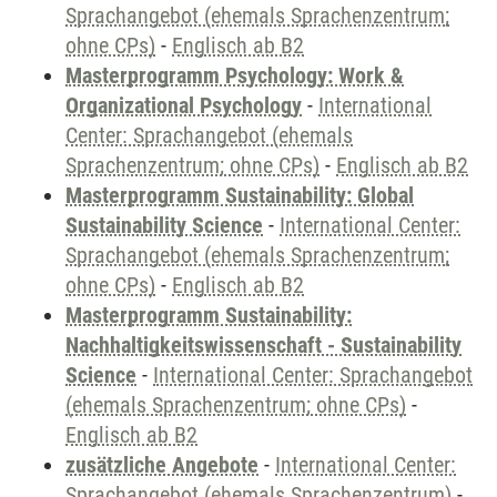
Sprachangebot (ehemals Sprachenzentrum;
ohne CPs)
-
Englisch ab B2
Masterprogramm Psychology: Work &
Organizational Psychology
-
International
Center: Sprachangebot (ehemals
Sprachenzentrum; ohne CPs)
-
Englisch ab B2
Masterprogramm Sustainability: Global
Sustainability Science
-
International Center:
Sprachangebot (ehemals Sprachenzentrum;
ohne CPs)
-
Englisch ab B2
Masterprogramm Sustainability:
Nachhaltigkeitswissenschaft - Sustainability
Science
-
International Center: Sprachangebot
(ehemals Sprachenzentrum; ohne CPs)
-
Englisch ab B2
zusätzliche Angebote
-
International Center:
Sprachangebot (ehemals Sprachenzentrum)
-