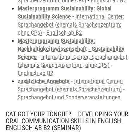
Sprachenzentrum; ohne CPs)
-
Englisch ab B2
Masterprogramm Sustainability: Global
Sustainability Science
-
International Center:
Sprachangebot (ehemals Sprachenzentrum;
ohne CPs)
-
Englisch ab B2
Masterprogramm Sustainability:
Nachhaltigkeitswissenschaft - Sustainability
Science
-
International Center: Sprachangebot
(ehemals Sprachenzentrum; ohne CPs)
-
Englisch ab B2
zusätzliche Angebote
-
International Center:
Sprachangebot (ehemals Sprachenzentrum)
-
Sprachangebot und Sonderveranstaltungen
CAT GOT YOUR TONGUE? – DEVELOPING YOUR
ORAL COMMUNICATION SKILLS IN ENGLISH.
ENGLISCH AB B2
(SEMINAR)