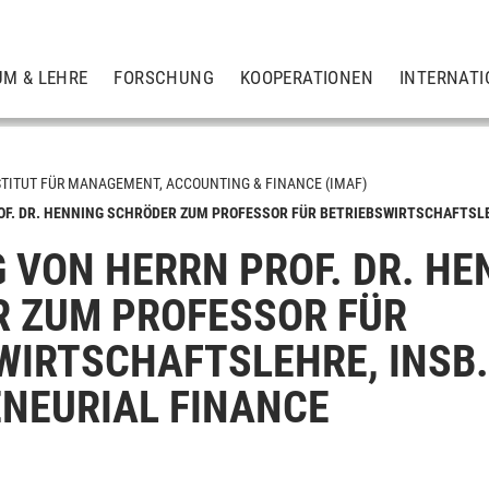
UM & LEHRE
FORSCHUNG
KOOPERATIONEN
INTERNATI
STITUT FÜR MANAGEMENT, ACCOUNTING & FINANCE (IMAF)
F. DR. HENNING SCHRÖDER ZUM PROFESSOR FÜR BETRIEBSWIRTSCHAFTSLEH
 VON HERRN PROF. DR. HE
uditing & Corporate Governance
 ZUM PROFESSOR FÜR
WIRTSCHAFTSLEHRE, INSB
NEURIAL FINANCE