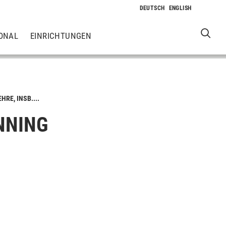
ONAL
EINRICHTUNGEN
RE, INSB....
NNING
.