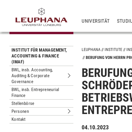
UNIVERSITÄT
STUDI
LEUPHANA
INSTITUTE
IN
INSTITUT FÜR MANAGEMENT,
ACCOUNTING & FINANCE
BERUFUNG VON HERRN PRO
(IMAF)
BERUFUNG
BWL, insb. Accounting,
Auditing & Corporate
Untermenu BWL, insb. Accounting, A
SCHRÖDER
Governance
BWL, insb. Entrepreneurial
BETRIEBS
Finance
Stellenbörse
ENTREPRE
Personen
Untermenu Personen
Kontakt
04.10.2023