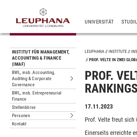
UNIVERSITÄT
STUDI
LEUPHANA
INSTITUTE
IN
INSTITUT FÜR MANAGEMENT,
ACCOUNTING & FINANCE
PROF. VELTE IN ZWEI GL
(IMAF)
PROF. VE
BWL, insb. Accounting,
Auditing & Corporate
Untermenu BWL, insb. Accounting, A
RANKINGS
Governance
BWL, insb. Entrepreneurial
Finance
17.11.2023
Stellenbörse
Personen
Untermenu Personen
Prof. Velte freut sic
Kontakt
Einerseits erreichte 