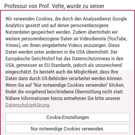
Professur von Prof. Velte, wurde zu seiner
berufsbegleitenden Promotion an der Leuphana
Wir verwenden Cookies, die durch den Analysedienst Google
interviewt.
Analytics gesetzt und auf denen personenbezogene
Nutzerdaten gespeichert werden. Zudem übermitteln wir
Hier finden Sie das vollständige
Interview
weitere personenbezogene Daten an Videodienste (YouTube,
Vimeo), um Ihnen eingebettete Videos anzuzeigen. Diese
Daten werden unter anderem in die USA übermittelt. Der
Europäische Gerichtshof hat das Datenschutzniveau in den
Anke Bluemler
/
27.08.2024
USA, gemessen an EU-Standards, jedoch als unzureichend
eingeschätzt. Es besteht auch die Möglichkeit, dass Ihre
Daten dann durch US-Behörden verarbeitet werden können.
KONTAKT
Wenn Sie auf "Nur notwendige Cookies verwenden" klicken,
findet die vorgehend beschriebene Übermittlung nicht statt.
LEUPHANA ALS ARBEITGEBER
Nähere Informationen hierzu entnehmen Sie bitte unserer
INTRANET
Datenschutzerklärung
.
IMPRESSUM
Cookie-Einstellungen
DATENSCHUTZ
BARRIEREFREIHEIT
Nur notwendige Cookies verwenden.