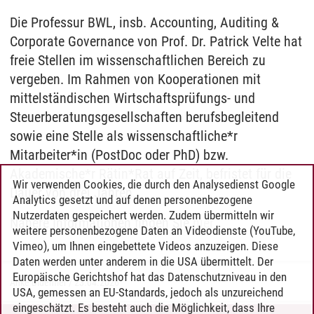
Die Professur BWL, insb. Accounting, Auditing &
Corporate Governance von Prof. Dr. Patrick Velte hat
freie Stellen im wissenschaftlichen Bereich zu
vergeben. Im Rahmen von Kooperationen mit
mittelständischen Wirtschaftsprüfungs- und
Steuerberatungsgesellschaften berufsbegleitend
sowie eine Stelle als wissenschaftliche*r
Mitarbeiter*in (PostDoc oder PhD) bzw.
Akademische*r Rätin*Rat auf Zeit, befristet für die
Wir verwenden Cookies, die durch den Analysedienst Google
Dauer von drei Jahren.
Analytics gesetzt und auf denen personenbezogene
Nutzerdaten gespeichert werden. Zudem übermitteln wir
Nähere Informationen finden Sie
hier
weitere personenbezogene Daten an Videodienste (YouTube,
Vimeo), um Ihnen eingebettete Videos anzuzeigen. Diese
Daten werden unter anderem in die USA übermittelt. Der
Europäische Gerichtshof hat das Datenschutzniveau in den
Anke Bluemler
/
23.04.2026
USA, gemessen an EU-Standards, jedoch als unzureichend
eingeschätzt. Es besteht auch die Möglichkeit, dass Ihre