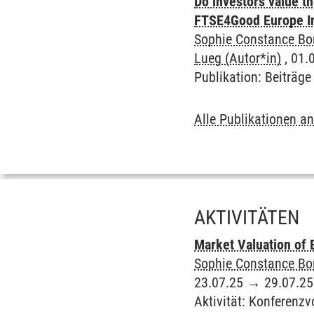
Do investors value th
FTSE4Good Europe I
Sophie Constance Bor
Lueg (Autor*in)
, 01.0
Publikation
:
Beiträg
Alle Publikationen a
AKTIVITÄTEN
Market Valuation of 
Sophie Constance Bor
23.07.25
→
29.07.25
Aktivität
:
Konferenzv