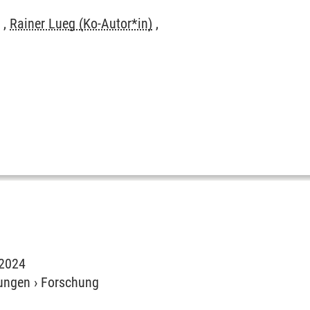
)
,
Rainer Lueg (Ko-Autor*in)
,
2024
nungen
›
Forschung