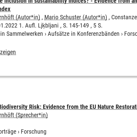
e inclusion in sustainability indices? - Evidence from 
ndex
nhöft (Autor*in)
,
Mario Schuster (Autor*in)
, Constanze 
1.2022 1. Aufl. Ljķbljani , S. 145-149 , 5 S.
e in Sammelwerken
›
Aufsätze in Konferenzbänden
›
Fors
nzeigen
Biodiversity Risk: Evidence from the EU Nature Restora
nhöft (Sprecher*in)
orträge
›
Forschung