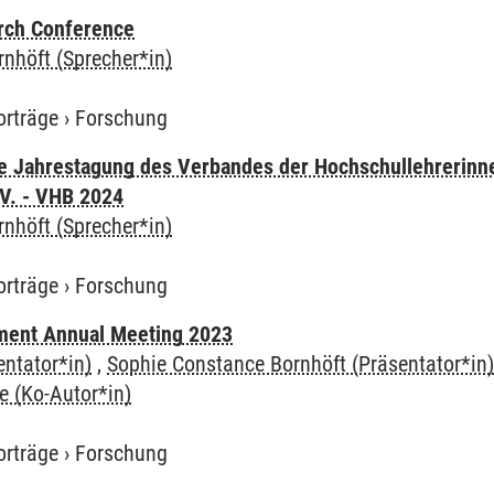
ch Conference
nhöft (Sprecher*in)
orträge
›
Forschung
he Jahrestagung des Verbandes der Hochschullehrerinn
.V. - VHB 2024
nhöft (Sprecher*in)
orträge
›
Forschung
ent Annual Meeting 2023
entator*in)
,
Sophie Constance Bornhöft (Präsentator*in
e (Ko-Autor*in)
orträge
›
Forschung