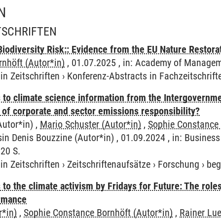
N
ITSCHRIFTEN
Biodiversity Risk:: Evidence from the EU Nature Restora
nhöft (Autor*in)
, 01.07.2025 , in: Academy of Manageme
in Zeitschriften
›
Konferenz-Abstracts in Fachzeitschrift
s to climate science information from the Intergovernm
 of corporate and sector emissions responsibility?
utor*in) ,
Mario Schuster (Autor*in)
,
Sophie Constance 
sin Denis Bouzzine (Autor*in) , 01.09.2024 , in: Busines
 20 S.
in Zeitschriften
›
Zeitschriftenaufsätze
›
Forschung
›
beg
 to the climate activism by Fridays for Future: The roles
ormance
r*in)
,
Sophie Constance Bornhöft (Autor*in)
,
Rainer Lue