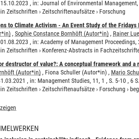
 15.10.2023 , in: Journal of Environmental Management,
in Zeitschriften
›
Zeitschriftenaufsätze
›
Forschung
ns to Climate Activism - An Event Study of the Friday
r*in)
,
Sophie Constance Bornhöft (Autor*in)
,
Rainer Lue
 01.08.2023 , in: Academy of Management Proceedings, 
in Zeitschriften
›
Konferenz-Abstracts in Fachzeitschrift
r or destructor of value?: A conceptual framework and a
nhöft (Autor*in)
, Fiona Schuller (Autor*in) ,
Mario Schu
31.03.2021 , in: Management Studies, 11, 1 , S. 5-10 , 6 S
in Zeitschriften
›
Zeitschriftenaufsätze
›
Forschung
›
beg
nzeigen
AMMELWERKEN