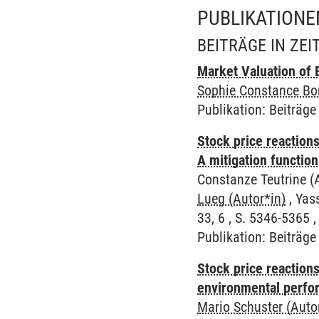
PUBLIKATIONE
BEITRÄGE IN ZE
Market Valuation of 
Sophie Constance Bor
Publikation
:
Beiträge 
Stock price reaction
A mitigation function
Constanze Teutrine (A
Lueg (Autor*in)
, Yas
33, 6 , S. 5346-5365 ,
Publikation
:
Beiträge 
Stock price reactions
environmental perf
Mario Schuster (Auto