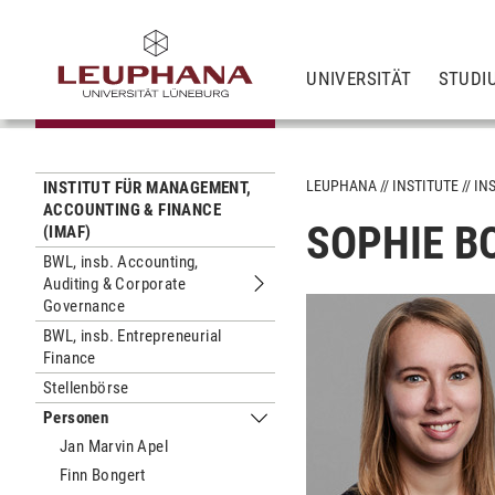
UNIVERSITÄT
STUDI
LEUPHANA
INSTITUTE
IN
INSTITUT FÜR MANAGEMENT,
ACCOUNTING & FINANCE
SOPHIE B
(IMAF)
BWL, insb. Accounting,
Auditing & Corporate
Untermenu BWL, insb. Accounting, A
Governance
BWL, insb. Entrepreneurial
Finance
Stellenbörse
Personen
Untermenu Personen
Jan Marvin Apel
Finn Bongert