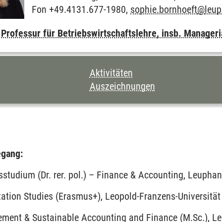
Fon +49.4131.677-1980,
sophie.bornhoeft
@
leu
,
Professur für Betriebswirtschaftslehre, insb. Manager
CHNIS DIESER SEITE
Aktivitäten
Auszeichnungen
gang:
sstudium (Dr. rer. pol.) – Finance & Accounting, Leupha
ation Studies (Erasmus+), Leopold-Franzens-Universität
ment & Sustainable Accounting and Finance (M.Sc.), Le