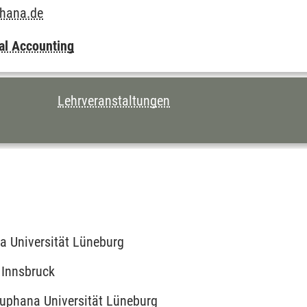
phana.de
ial Accounting
Lehrveranstaltungen
na Universität Lüneburg
 Innsbruck
uphana Universität Lüneburg