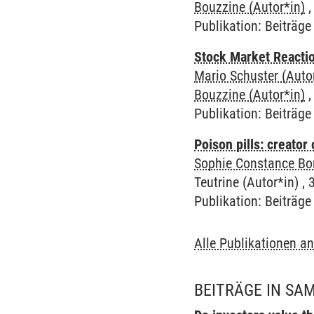
Bouzzine (Autor*in)
,
Publikation
:
Beiträge 
Stock Market Reactio
Mario Schuster (Auto
Bouzzine (Autor*in)
,
Publikation
:
Beiträge 
Poison pills: creato
Sophie Constance Bor
Teutrine (Autor*in) , 
Publikation
:
Beiträge 
Alle Publikationen a
BEITRÄGE IN S