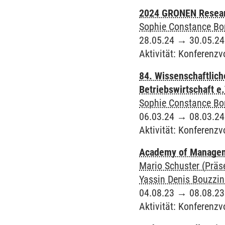
2024 GRONEN Resear
Sophie Constance Bor
28.05.24
→
30.05.24
Aktivität
:
Konferenzv
84. Wissenschaftlic
Betriebswirtschaft e
Sophie Constance Bor
06.03.24
→
08.03.24
Aktivität
:
Konferenzv
Academy of Managem
Mario Schuster (Präs
Yassin Denis Bouzzin
04.08.23
→
08.08.23
Aktivität
:
Konferenzv