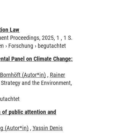
tion Law
nt Proceedings, 2025, 1 , 1 S.
en
›
Forschung
›
begutachtet
ental Panel on Climate Change:
Bornhöft (Autor*in)
,
Rainer
s Strategy and the Environment,
utachtet
 of public attention and
g (Autor*in)
,
Yassin Denis