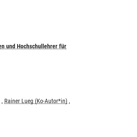
en und Hochschullehrer für
)
,
Rainer Lueg (Ko-Autor*in)
,