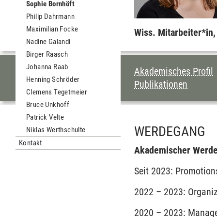
Sophie Bornhöft
Philip Dahrmann
Maximilian Focke
Wiss. Mitarbeiter*in
Nadine Galandi
Birger Raasch
Johanna Raab
INHALTSVERZEI
Akademisches Profil
Henning Schröder
Publikationen
Clemens Tegetmeier
Bruce Unkhoff
Patrick Velte
WERDEGANG
Niklas Werthschulte
Kontakt
Akademischer Werde
Seit 2023: Promotion
2022 – 2023: Organiz
2020 – 2023: Manage