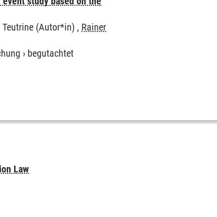
an event study based on the
Teutrine (Autor*in) ,
Rainer
chung
›
begutachtet
tion Law