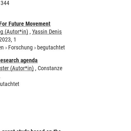
 344
s For Future Movement
g (Autor*in)
,
Yassin Denis
2023, 1
en
›
Forschung
›
begutachtet
 research agenda
ster (Autor*in)
, Constanze
.
utachtet