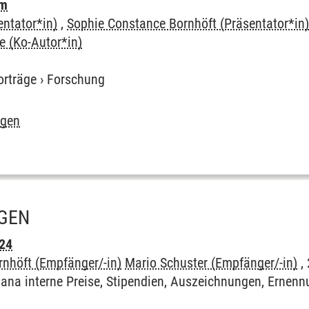
um
entator*in)
,
Sophie Constance Bornhöft (Präsentator*in
e (Ko-Autor*in)
orträge
›
Forschung
igen
GEN
024
nhöft (Empfänger/-in)
Mario Schuster (Empfänger/-in)
,
ana interne Preise, Stipendien, Auszeichnungen, Ernen