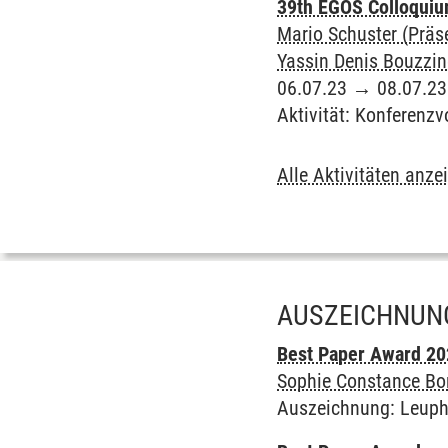
39th EGOS Colloqui
Mario Schuster (Präs
Yassin Denis Bouzzin
06.07.23
→
08.07.23
Aktivität
:
Konferenzv
Alle Aktivitäten anze
AUSZEICHNUN
Best Paper Award 2
Sophie Constance Bor
Auszeichnung
:
Leuph