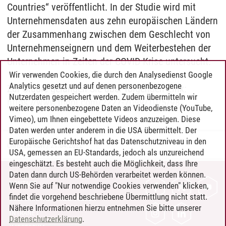
Countries“ veröffentlicht. In der Studie wird mit
Unternehmensdaten aus zehn europäischen Ländern
der Zusammenhang zwischen dem Geschlecht von
Unternehmenseignern und dem Weiterbestehen der
Unternehmen in Zeiten der COVID-Krise untersucht.
Wir verwenden Cookies, die durch den Analysedienst Google
Analytics gesetzt und auf denen personenbezogene
Zur Studie gelangen Sie über folgenden Link:
Nutzerdaten gespeichert werden. Zudem übermitteln wir
https://www.mdpi.com/2227-7099/10/5/98
weitere personenbezogene Daten an Videodienste (YouTube,
Vimeo), um Ihnen eingebettete Videos anzuzeigen. Diese
Daten werden unter anderem in die USA übermittelt. Der
Europäische Gerichtshof hat das Datenschutzniveau in den
Christina Korf
/
21.04.2022
USA, gemessen an EU-Standards, jedoch als unzureichend
eingeschätzt. Es besteht auch die Möglichkeit, dass Ihre
Daten dann durch US-Behörden verarbeitet werden können.
KONTAKT
Wenn Sie auf "Nur notwendige Cookies verwenden" klicken,
findet die vorgehend beschriebene Übermittlung nicht statt.
LEUPHANA ALS ARBEITGEBER
Nähere Informationen hierzu entnehmen Sie bitte unserer
INTRANET
Datenschutzerklärung
.