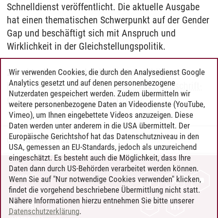
Schnelldienst veröffentlicht. Die aktuelle Ausgabe
hat einen thematischen Schwerpunkt auf der Gender
Gap und beschäftigt sich mit Anspruch und
Wirklichkeit in der Gleichstellungspolitik.
Zur aktuellen Ausgabe des ifo Schnelldiensts:
Wir verwenden Cookies, die durch den Analysedienst Google
Analytics gesetzt und auf denen personenbezogene
https://www.ifo.de/publikationen/2022/zeitschrift-
Nutzerdaten gespeichert werden. Zudem übermitteln wir
einzelheft/ifo-schnelldienst-102022
weitere personenbezogene Daten an Videodienste (YouTube,
Vimeo), um Ihnen eingebettete Videos anzuzeigen. Diese
Daten werden unter anderem in die USA übermittelt. Der
Europäische Gerichtshof hat das Datenschutzniveau in den
Christina Korf
/
12.10.2022
USA, gemessen an EU-Standards, jedoch als unzureichend
eingeschätzt. Es besteht auch die Möglichkeit, dass Ihre
Daten dann durch US-Behörden verarbeitet werden können.
KONTAKT
Wenn Sie auf "Nur notwendige Cookies verwenden" klicken,
findet die vorgehend beschriebene Übermittlung nicht statt.
LEUPHANA ALS ARBEITGEBER
Nähere Informationen hierzu entnehmen Sie bitte unserer
INTRANET
Datenschutzerklärung
.