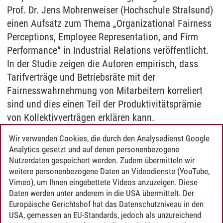
Prof. Dr. Jens Mohrenweiser (Hochschule Stralsund)
einen Aufsatz zum Thema „Organizational Fairness
Perceptions, Employee Representation, and Firm
Performance“ in Industrial Relations veröffentlicht.
In der Studie zeigen die Autoren empirisch, dass
Tarifverträge und Betriebsräte mit der
Fairnesswahrnehmung von Mitarbeitern korreliert
sind und dies einen Teil der Produktivitätsprämie
von Kollektivverträgen erklären kann.
Die vollständige Studie ist unter einer Open-Access-
Wir verwenden Cookies, die durch den Analysedienst Google
Analytics gesetzt und auf denen personenbezogene
Lizenz verfügbar
Nutzerdaten gespeichert werden. Zudem übermitteln wir
unter
https://doi.org/10.1111/irel.70028
.
weitere personenbezogene Daten an Videodienste (YouTube,
Vimeo), um Ihnen eingebettete Videos anzuzeigen. Diese
Daten werden unter anderem in die USA übermittelt. Der
Europäische Gerichtshof hat das Datenschutzniveau in den
Christina Korf
/
09.03.2026
USA, gemessen an EU-Standards, jedoch als unzureichend