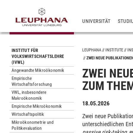
UNIVERSITÄT
STUDI
LEUPHANA
INSTITUTE
IN
INSTITUT FÜR
VOLKSWIRTSCHAFTSLEHRE
ZWEI NEUE PUBLIKATION
(IVWL)
ZWEI NEU
Angewandte Mikroökonomik
Empirische
ZUM THEM
Wirtschaftsforschung
VWL, insbesondere
Makroökonomik
18.05.2026
Empirische Mikroökonomik
Wirtschaftspolitik
Zwei neue Publikatio
Mikroökonometrie und
unterschiedlichen En
Politikevaluation
passive risk-taking
, 