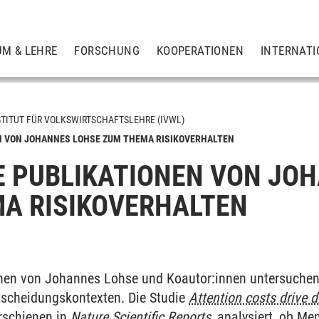
UM & LEHRE
FORSCHUNG
KOOPERATIONEN
INTERNATI
STITUT FÜR VOLKSWIRTSCHAFTSLEHRE (IVWL)
EN VON JOHANNES LOHSE ZUM THEMA RISIKOVERHALTEN
E PUBLIKATIONEN VON JO
A RISIKOVERHALTEN
nen von Johannes Lohse und Koautor:innen untersuchen 
tscheidungskontexten. Die Studie
Attention costs drive 
erschienen in
Nature Scientific Reports
, analysiert, ob M