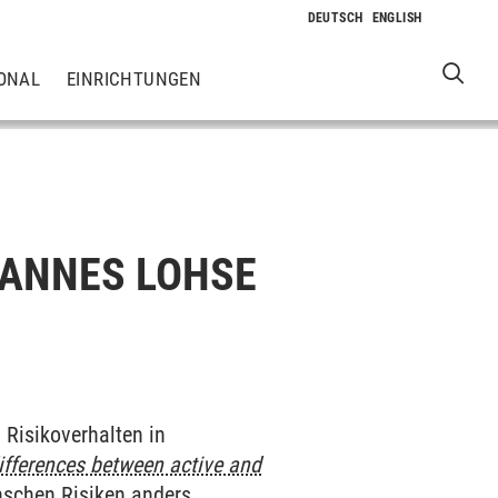
ONAL
EINRICHTUNGEN
HANNES LOHSE
Risikoverhalten in
differences between active and
enschen Risiken anders