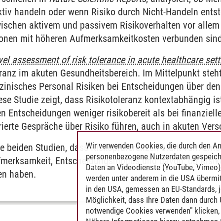
ktiv handeln oder wenn Risiko durch Nicht-Handeln entst
ischen aktivem und passivem Risikoverhalten vor allem
ionen mit höheren Aufmerksamkeitkosten verbunden sin
el assessment of risk tolerance in acute healthcare set
ranz im akuten Gesundheitsbereich. Im Mittelpunkt steht 
altensökonomik
inisches Personal Risiken bei Entscheidungen über den
ese Studie zeigt, dass Risikotoleranz kontextabhängig i
 Entscheidungen weniger risikobereit als bei finanziel
rierte Gespräche über Risiko führen, auch in akuten Ver
Wir verwenden Cookies, die durch den An
e beiden Studien, dass Riskopräferenzen stark vom Ent
personenbezogene Nutzerdaten gespeich
merksamkeit, Entscheidungsmodus und davon, ob Risiken
Daten an Videodienste (YouTube, Vimeo),
en haben.
werden unter anderem in die USA übermit
in den USA, gemessen an EU-Standards, j
Möglichkeit, dass Ihre Daten dann durch
notwendige Cookies verwenden" klicken, f