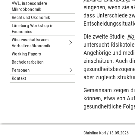
VWL, insbesondere
eingehen, wenn sie a
Mikroökonomik
dass Unterschiede zw
Recht und Ökonomik
Entscheidungssituat
Lüneburg Workshop in
Economics
Die zweite Studie,
Nov
Wissenschaftsraum
untersucht Risikotole
Verhaltensökonomik
Untermenu Wissenschaftsraum Verh
Angehörige und mediz
Working Papers
einschätzen. Auch di
Bachelorarbeiten
gesundheitsbezogenen
Personen
Untermenu Personen
aber zugleich struktu
Kontakt
Gemeinsam zeigen di
können, etwa von Auf
gesundheitliche Folg
Christina Korf
/
18.05.2026