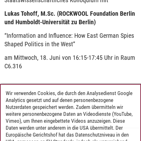
Staatswissenschaftliches Kolloquium mit
Lukas Tohoff, M.Sc. (ROCKWOOL Foundation Berlin
und Humboldt-Universität zu Berlin)
“Information and Influence: How East German Spies
Shaped Politics in the West”
am Mittwoch, 18. Juni von 16:15-17:45 Uhr in Raum
C6.316
Wir verwenden Cookies, die durch den Analysedienst Google
RÜCKFRAGEN UND KONTAKT
Analytics gesetzt und auf denen personenbezogene
Nutzerdaten gespeichert werden. Zudem übermitteln wir
Prof. Dr. Mario Mechtel
weitere personenbezogene Daten an Videodienste (YouTube,
Vimeo), um Ihnen eingebettete Videos anzuzeigen. Diese
Daten werden unter anderem in die USA übermittelt. Der
Europäische Gerichtshof hat das Datenschutzniveau in den
Christina Korf
/
18.06.2025