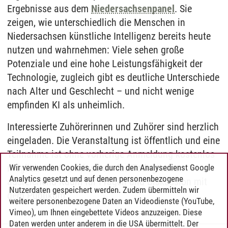
Ergebnisse aus dem
Niedersachsenpanel
. Sie
zeigen, wie unterschiedlich die Menschen in
Niedersachsen künstliche Intelligenz bereits heute
nutzen und wahrnehmen: Viele sehen große
Potenziale und eine hohe Leistungsfähigkeit der
Technologie, zugleich gibt es deutliche Unterschiede
nach Alter und Geschlecht – und nicht wenige
empfinden KI als unheimlich.
Interessierte Zuhörerinnen und Zuhörer sind herzlich
eingeladen. Die Veranstaltung ist öffentlich und eine
Teilnahme ist ohne vorherige Anmeldung kostenlos
möglich. Im Anschluss an den Talk gibt es
Wir verwenden Cookies, die durch den Analysedienst Google
Analytics gesetzt und auf denen personenbezogene
ausreichend Raum für Fragen und Diskussion mit
Nutzerdaten gespeichert werden. Zudem übermitteln wir
dem Publikum.
weitere personenbezogene Daten an Videodienste (YouTube,
Vimeo), um Ihnen eingebettete Videos anzuzeigen. Diese
Daten werden unter anderem in die USA übermittelt. Der