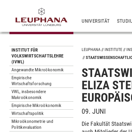
UNIVERSITÄT
STUDI
LEUPHANA
INSTITUTE
IN
INSTITUT FÜR
VOLKSWIRTSCHAFTSLEHRE
STAATSWISSENSCHAFTLICH
(IVWL)
STAATSWI
Angewandte Mikroökonomik
Empirische
ELIZA ST
Wirtschaftsforschung
VWL, insbesondere
EUROPÄIS
Makroökonomik
Empirische Mikroökonomik
09. JUNI
Wirtschaftspolitik
Mikroökonometrie und
Die Fakultät Staatsw
Politikevaluation
auch Mitglieder der U