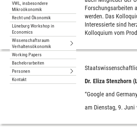
VWL, insbesondere
Forschungsarbeiten a
Mikroökonomik
werden. Das Kolloqui
Recht und Ökonomik
Interessierte sind he
Lüneburg Workshop in
Kolloquium vom Prode
Economics
Wissenschaftsraum
Verhaltensökonomik
Untermenu Wissenschaftsraum Verh
Working Papers
Bachelorarbeiten
Staatswissenschaftli
Personen
Untermenu Personen
Kontakt
Dr. Eliza Stenzhorn 
“Google and German
am Dienstag, 9. Juni