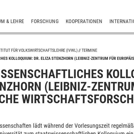
UM & LEHRE
FORSCHUNG
KOOPERATIONEN
INTERNATI
STITUT FÜR VOLKSWIRTSCHAFTSLEHRE (IVWL)
TERMINE
ES KOLLOQUIUM: DR. ELIZA STENZHORN (LEIBNIZ-ZENTRUM FÜR EUROPÄIS
SSENSCHAFTLICHES KOLLO
ENZHORN (LEIBNIZ-ZENTRU
CHE WIRTSCHAFTSFORSCH
issenschaften lädt während der Vorlesungszeit regelmäß
niversität zum staatswissenschaftlichen Kolloquium ein,