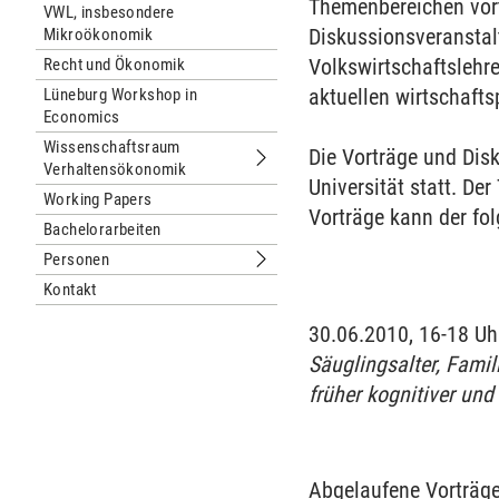
Themenbereichen vor
VWL, insbesondere
Diskussionsveranstalt
Mikroökonomik
Volkswirtschaftslehr
Recht und Ökonomik
aktuellen wirtschafts
Lüneburg Workshop in
Economics
Wissenschaftsraum
Die Vorträge und Dis
Verhaltensökonomik
Untermenu Wissenschaftsraum Verh
Universität statt. De
Working Papers
Vorträge kann der f
Bachelorarbeiten
Personen
Untermenu Personen
Kontakt
30.06.2010, 16-18 Uh
Säuglingsalter, Fam
früher kognitiver und
Abgelaufene Vorträge