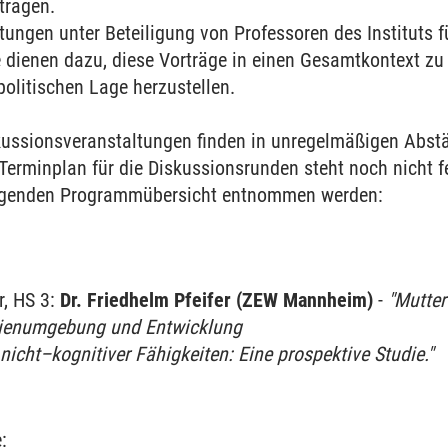
tragen.
ungen unter Beteiligung von Professoren des Instituts f
e dienen dazu, diese Vorträge in einen Gesamtkontext z
politischen Lage herzustellen.
kussionsveranstaltungen finden in unregelmäßigen Abs
altensökonomik
r Terminplan für die Diskussionsrunden steht noch nicht f
olgenden Programmübersicht entnommen werden:
r, HS 3:
Dr. Friedhelm Pfeifer (ZEW Mannheim)
-
"Mutter
ilienumgebung und Entwicklung
 nicht–kognitiver Fähigkeiten: Eine prospektive Studie."
: