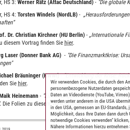
, HS 3:
Werner Rätz (Attac Deutschland)
-
"Die globale K
r, HS 4:
Torsten Windels (NordLB)
-
„Herausforderungen 
aften“
of. Dr. Christian Kirchner (HU Berlin)
-
„Internationale F
zu diesem Vortrag finden Sie
hier
.
rg Laser (Donner Bank AG)
-
"Die Finanzmarktkrise: Ur
ungen"
ichael Bräuninger (HWWI)
-
"Entwicklung der Krise: Rück
Wir verwenden Cookies, die durch den An
nden Sie
hier
.
personenbezogene Nutzerdaten gespeich
Daten an Videodienste (YouTube, Vimeo),
. Maik Heinemann
-
"Einführungsvortrag zur Vortrags- und
werden unter anderem in die USA übermit
. Die Folien zu diesem Vortrag finden Sie
hier
.
in den USA, gemessen an EU-Standards, j
Möglichkeit, dass Ihre Daten dann durch
notwendige Cookies verwenden" klicken, f
Nähere Informationen hierzu entnehmen S
1.2019