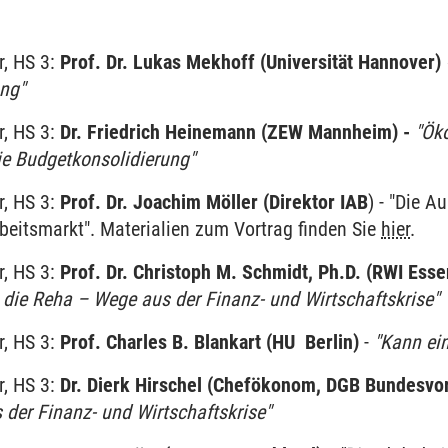
r, HS 3:
Prof. Dr. Lukas Mekhoff (Universität Hannover)
ng"
r, HS 3:
Dr. Friedrich Heinemann (ZEW Mannheim) -
"Ök
e Budgetkonsolidierung"
r, HS 3:
Prof. Dr. Joachim Möller (Direktor IAB
) - "Die 
beitsmarkt". Materialien zum Vortrag finden Sie
hier
.
r, HS 3:
Prof. Dr. Christoph M. Schmidt, Ph.D. (RWI Ess
n die Reha – Wege aus der Finanz- und Wirtschaftskrise"
r, HS 3:
Prof. Charles B. Blankart (HU Berlin)
-
"Kann ein
r, HS 3:
Dr. Dierk Hirschel (Chefökonom, DGB Bundesvo
s der Finanz- und Wirtschaftskrise"