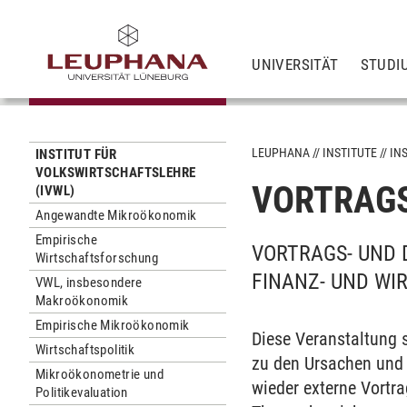
UNIVERSITÄT
STUDI
LEUPHANA
INSTITUTE
IN
INSTITUT FÜR
VOLKSWIRTSCHAFTSLEHRE
VORTRAG
(IVWL)
Angewandte Mikroökonomik
Empirische
VORTRAGS- UND 
Wirtschaftsforschung
FINANZ- UND WI
VWL, insbesondere
Makroökonomik
Empirische Mikroökonomik
Diese Veranstaltung 
Wirtschaftspolitik
zu den Ursachen und 
Mikroökonometrie und
wieder externe Vortr
Politikevaluation