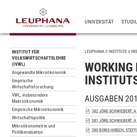
UNIVERSITÄT
STUDI
LEUPHANA
INSTITUTE
IN
INSTITUT FÜR
VOLKSWIRTSCHAFTSLEHRE
WORKING 
(IVWL)
Angewandte Mikroökonomik
INSTITUT
Empirische
Wirtschaftsforschung
VWL, insbesondere
AUSGABEN 20
Makroökonomik
Empirische Mikroökonomik
382 JÖRG SCHWIEBERT: A
Wirtschaftspolitik
381 JÖRG SCHWIEBERT: A
Mikroökonometrie und
380 BORIS HIRSCH, STEF
Politikevaluation