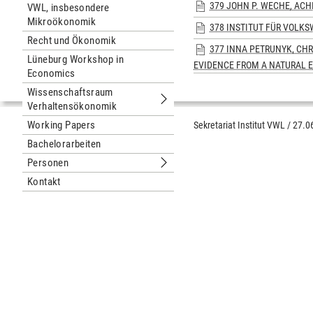
379 JOHN P. WECHE, ACH
VWL, insbesondere
Mikroökonomik
378 INSTITUT FÜR VOLK
Recht und Ökonomik
377 INNA PETRUNYK, CH
Lüneburg Workshop in
EVIDENCE FROM A NATURAL 
Economics
Wissenschaftsraum
Verhaltensökonomik
Untermenu Wissenschaftsraum Verh
Working Papers
Sekretariat Institut VWL
/
27.0
Bachelorarbeiten
Personen
Untermenu Personen
Kontakt