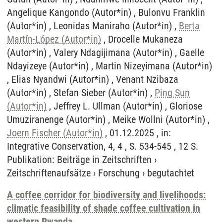
Angelique Kangondo (Autor*in) , Bulonvu Franklin
(Autor*in) , Leonidas Maniraho (Autor*in) ,
Berta
Martín-López (Autor*in)
, Drocelle Mukaneza
(Autor*in) , Valery Ndagijimana (Autor*in) , Gaelle
Ndayizeye (Autor*in) , Martin Nizeyimana (Autor*in)
, Elias Nyandwi (Autor*in) , Venant Nzibaza
(Autor*in) , Stefan Sieber (Autor*in) ,
Ping Sun
(Autor*in)
, Jeffrey L. Ullman (Autor*in) , Gloriose
Umuziranenge (Autor*in) , Meike Wollni (Autor*in) ,
Joern Fischer (Autor*in)
, 01.12.2025 , in:
Integrative Conservation, 4, 4 , S. 534-545 , 12 S.
Publikation
:
Beiträge in Zeitschriften
›
Zeitschriftenaufsätze
›
Forschung
›
begutachtet
A coffee corridor for biodiversity and livelihoods:
climatic feasibility of shade coffee cultivation in
western Rwanda