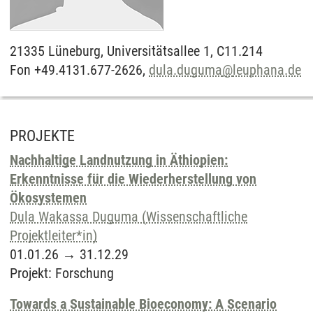
21335
Lüneburg,
Universitätsallee 1, C11.214
Fon +49.4131.677-2626,
dula.duguma
@
leuphana.de
PROJEKTE
Nachhaltige Landnutzung in Äthiopien:
Erkenntnisse für die Wiederherstellung von
Ökosystemen
Dula Wakassa Duguma (Wissenschaftliche
Projektleiter*in)
01.01.26
→
31.12.29
Projekt
:
Forschung
Towards a Sustainable Bioeconomy: A Scenario