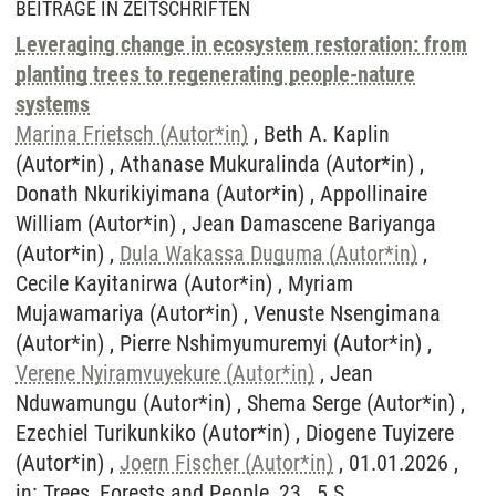
BEITRÄGE IN ZEITSCHRIFTEN
Leveraging change in ecosystem restoration: from
planting trees to regenerating people-nature
systems
Marina Frietsch (Autor*in)
, Beth A. Kaplin
(Autor*in) , Athanase Mukuralinda (Autor*in) ,
Donath Nkurikiyimana (Autor*in) , Appollinaire
William (Autor*in) , Jean Damascene Bariyanga
(Autor*in) ,
Dula Wakassa Duguma (Autor*in)
,
Cecile Kayitanirwa (Autor*in) , Myriam
Mujawamariya (Autor*in) , Venuste Nsengimana
(Autor*in) , Pierre Nshimyumuremyi (Autor*in) ,
Verene Nyiramvuyekure (Autor*in)
, Jean
Nduwamungu (Autor*in) , Shema Serge (Autor*in) ,
Ezechiel Turikunkiko (Autor*in) , Diogene Tuyizere
(Autor*in) ,
Joern Fischer (Autor*in)
, 01.01.2026 ,
in: Trees, Forests and People, 23 , 5 S.