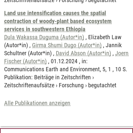
Zeitschriftenaufsätze
›
Forschung
›
begutachtet
Land use intensification causes the spatial
contraction of woody-plant based ecosystem
services in southwestern Ethiopia
Dula Wakassa Duguma (Autor*in)
, Elizabeth Law
(Autor*in) ,
Girma Shumi Dugo (Autor*in)
, Jannik
Schultner (Autor*in) ,
David Abson (Autor*in)
,
Joern
Fischer (Autor*in)
, 01.12.2024 , in:
Communications Earth and Environment, 5, 1 , 10 S.
Publikation
:
Beiträge in Zeitschriften
›
Zeitschriftenaufsätze
›
Forschung
›
begutachtet
Alle Publikationen anzeigen