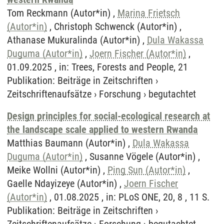
Tom Reckmann (Autor*in) ,
Marina Frietsch
(Autor*in)
, Christoph Schwenck (Autor*in) ,
Athanase Mukuralinda (Autor*in) ,
Dula Wakassa
Duguma (Autor*in)
,
Joern Fischer (Autor*in)
,
01.09.2025 , in: Trees, Forests and People, 21
Publikation
:
Beiträge in Zeitschriften
›
Zeitschriftenaufsätze
›
Forschung
›
begutachtet
Design principles for social-ecological research at
the landscape scale applied to western Rwanda
Matthias Baumann (Autor*in) ,
Dula Wakassa
Duguma (Autor*in)
, Susanne Vögele (Autor*in) ,
Meike Wollni (Autor*in) ,
Ping Sun (Autor*in)
,
Gaelle Ndayizeye (Autor*in) ,
Joern Fischer
(Autor*in)
, 01.08.2025 , in: PLoS ONE, 20, 8 , 11 S.
Publikation
:
Beiträge in Zeitschriften
›