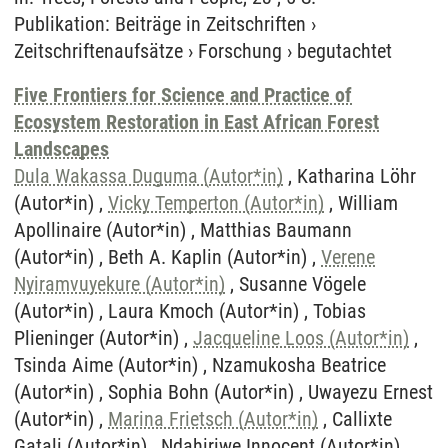
Publikation
:
Beiträge in Zeitschriften
›
Zeitschriftenaufsätze
›
Forschung
›
begutachtet
Five Frontiers for Science and Practice of
Ecosystem Restoration in East African Forest
Landscapes
Dula Wakassa Duguma (Autor*in)
, Katharina Löhr
(Autor*in) ,
Vicky Temperton (Autor*in)
, William
Apollinaire (Autor*in) , Matthias Baumann
(Autor*in) , Beth A. Kaplin (Autor*in) ,
Verene
Nyiramvuyekure (Autor*in)
, Susanne Vögele
(Autor*in) , Laura Kmoch (Autor*in) , Tobias
Plieninger (Autor*in) ,
Jacqueline Loos (Autor*in)
,
Tsinda Aime (Autor*in) , Nzamukosha Beatrice
(Autor*in) , Sophia Bohn (Autor*in) , Uwayezu Ernest
(Autor*in) ,
Marina Frietsch (Autor*in)
, Callixte
Gatali (Autor*in) , Ndahiriwe Innocent (Autor*in) ,