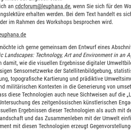
sich an
cdcforum
@
leuphana.de
, wenn Sie sich für den 
ungslektüre erhalten werden. Bei dem Text handelt es si
, der im Rahmen des Workshops besprochen wird.
leuphana.de
öchte ich gerne gemeinsam den Entwurf eines Abschnit
c Landscapes: Technology, Art and Environment in an Ag
h damit, wie die visuellen Ergebnisse digitaler Umweltb
iesigen Sensornetzwerke der Satellitenbildgebung, stati
tung, topografische Kartierung und prädiktive Umweltsim
nd militärischen Kontexten in die Generierung von um
dass diese Technologien auch neue Sichtweisen auf die „
 Untersuchung des zeitgenössischen künstlerischen Eng
visuellen Ergebnissen dieser Technologien als auch mit d
Landschaft und das Zusammenleben mit der Umwelt einf
ment mit diesen Technologien erzeugt Gegenvorstellung