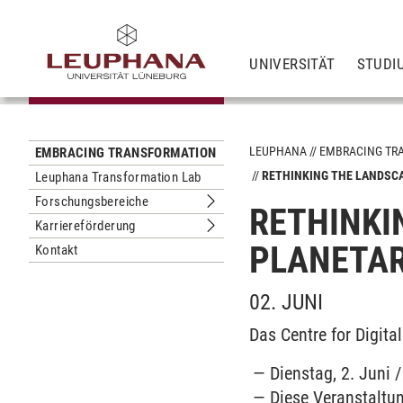
UNIVERSITÄT
STUDI
LEUPHANA
EMBRACING TR
EMBRACING TRANSFORMATION
RETHINKING THE LANDSCA
Leuphana Transformation Lab
Forschungsbereiche
RETHINKI
Untermenu Forschungsbereiche
Karriereförderung
Untermenu Karriereförderung
PLANETAR
Kontakt
02. JUNI
Das Centre for Digita
Dienstag, 2. Juni 
Diese Veranstaltun