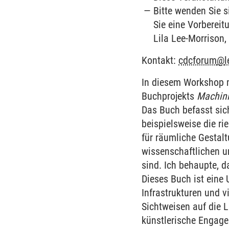
Bitte wenden Sie 
Sie eine Vorbereit
Lila Lee-Morrison
Kontakt:
cdcforum
@
In diesem Workshop m
Buchprojekts
Machini
Das Buch befasst sic
beispielsweise die r
für räumliche Gestal
wissenschaftlichen u
sind. Ich behaupte, 
Dieses Buch ist eine
Infrastrukturen und 
Sichtweisen auf die 
künstlerische Engage