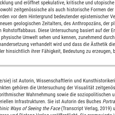
cklung und eröffnet spekulative, kritische und utopische
owohl zeitgenössische als auch historische Formen der
rden vor dem Hintergrund bedeutender epistemischer Ve
neuen geologischen Zeitalters, des Anthropozäns, der
n Rohstoffabbaus. Diese Untersuchung basiert auf der Er
e physische Umwelt sehen und kennen, zunehmend durch
nandersetzung verhandelt wird und dass die Ästhetik di
 der hinsichtlich ihrer Fähigkeit, Bedeutung zu erzeugen,
e/sie) ist Autorin, Wissenschaftlerin und Kunsthistoriker
ten gehören die Untersuchung der Visualität zeitgenös
orithmischer Wahrnehmung sowie die soziopolitischen un
ellen Infrastrukturen. Sie ist Autorin des Buches
Portr
inic Ways of Seeing the Face
(Transcript Verlag, 2019) 