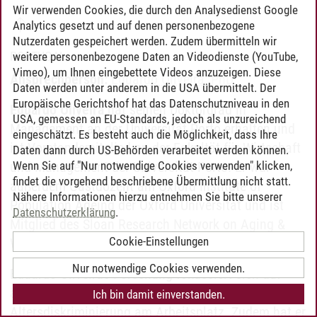
Wir verwenden Cookies, die durch den Analysedienst Google
Analytics gesetzt und auf denen personenbezogene
Nutzerdaten gespeichert werden. Zudem übermitteln wir
PORTUGAL
weitere personenbezogene Daten an Videodienste (YouTube,
Vimeo), um Ihnen eingebettete Videos anzuzeigen. Diese
Ansprechperson:
Eduardo Oliveira, PhD
Daten werden unter anderem in die USA übermittelt. Der
Europäische Gerichtshof hat das Datenschutzniveau in den
Eduardo Oliveira
hat seinen Doktorgrad in
USA, gemessen an EU-Standards, jedoch als unzureichend
Management an der Universität Porto erhalten und
eingeschätzt. Es besteht auch die Möglichkeit, dass Ihre
ist Vorstandsmitglied an der Fakultät für Wirtschaft
Daten dann durch US-Behörden verarbeitet werden können.
Wenn Sie auf "Nur notwendige Cookies verwenden" klicken,
und Management der Universität Porto. Er war
findet die vorgehend beschriebene Übermittlung nicht statt.
außerdem Gastdozent am Oxford Institute of
Nähere Informationen hierzu entnehmen Sie bitte unserer
Population Ageing der Oxford Universität und ist
Datenschutzerklärung
.
Mitglied des Sloan Research Network on Aging &
Cookie-Einstellungen
Work.
Nur notwendige Cookies verwenden.
Eduardo Oliveiras Forschung fokussiert sich auf
alternde Belegschaften, Altersmanagement sowie
Ich bin damit einverstanden.
Altersdiskriminierung am Arbeitsplatz. Zudem hat er