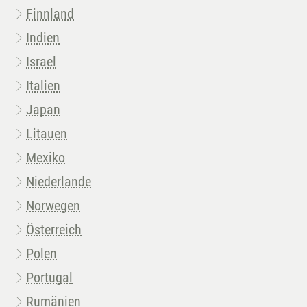
Finnland
Indien
Israel
Italien
Japan
Litauen
Mexiko
Niederlande
Norwegen
Österreich
Polen
Portugal
Rumänien