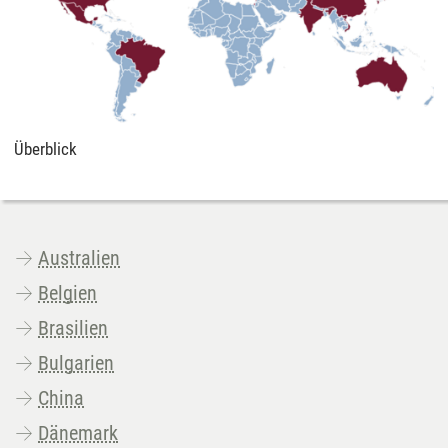
Überblick
Australien
Belgien
Brasilien
Bulgarien
China
Dänemark