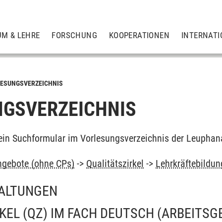
UM & LEHRE
FORSCHUNG
KOOPERATIONEN
INTERNATI
ESUNGSVERZEICHNIS
GSVERZEICHNIS
ein Suchformular im Vorlesungsverzeichnis der Leuphan
ngebote (ohne CPs)
->
Qualitätszirkel
->
Lehrkräftebildun
ALTUNGEN
KEL (QZ) IM FACH DEUTSCH
(ARBEITSG