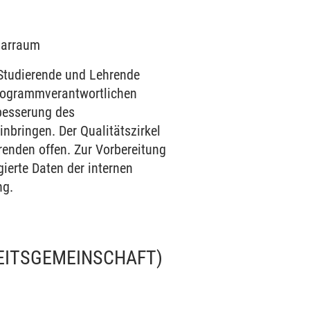
inarraum
 Studierende und Lehrende
programmverantwortlichen
esserung des
bringen. Der Qualitätszirkel
renden offen. Zur Vorbereitung
gierte Daten der internen
ng.
EITSGEMEINSCHAFT)