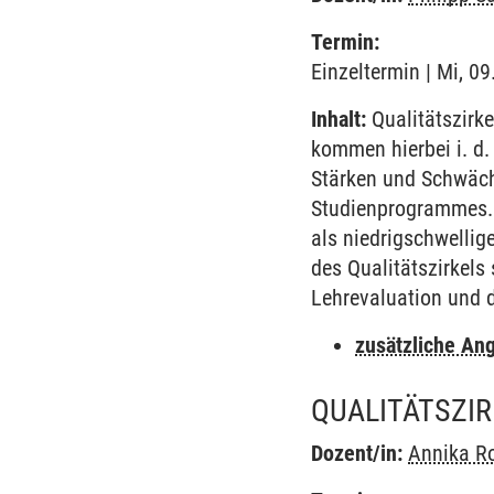
Termin:
Einzeltermin | Mi, 0
Inhalt:
Qualitätszirk
kommen hierbei i. d
Stärken und Schwäc
Studienprogrammes. 
als niedrigschwellig
des Qualitätszirkels
Lehrevaluation und d
zusätzliche An
QUALITÄTSZIR
Dozent/in:
Annika R