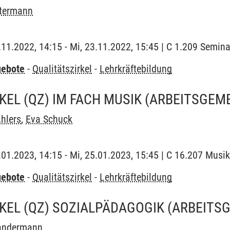
ttermann
3.11.2022, 14:15 - Mi, 23.11.2022, 15:45 | C 1.209 Semin
gebote
-
Qualitätszirkel
-
Lehrkräftebildung
KEL (QZ) IM FACH MUSIK
(ARBEITSGEM
hlers
,
Eva Schuck
5.01.2023, 14:15 - Mi, 25.01.2023, 15:45 | C 16.207 Musi
gebote
-
Qualitätszirkel
-
Lehrkräftebildung
KEL (QZ) SOZIALPÄDAGOGIK
(ARBEITS
Sandermann