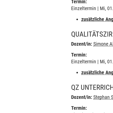
Termin:
Einzeltermin | Mi, 0
zusätzliche An
QUALITÄTSZI
Dozent/in:
Simone A
Termin:
Einzeltermin | Mi, 0
zusätzliche An
QZ UNTERRIC
Dozent/in:
Stephan 
Termin: