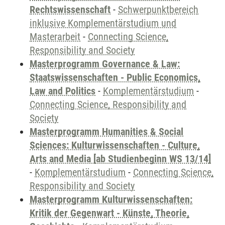
Rechtswissenschaft
-
Schwerpunktbereich
inklusive Komplementärstudium und
Masterarbeit
-
Connecting Science,
Responsibility and Society
Masterprogramm Governance & Law:
Staatswissenschaften - Public Economics,
Law and Politics
-
Komplementärstudium
-
Connecting Science, Responsibility and
Society
Masterprogramm Humanities & Social
Sciences: Kulturwissenschaften - Culture,
Arts and Media [ab Studienbeginn WS 13/14]
-
Komplementärstudium
-
Connecting Science,
Responsibility and Society
Masterprogramm Kulturwissenschaften:
Kritik der Gegenwart - Künste, Theorie,