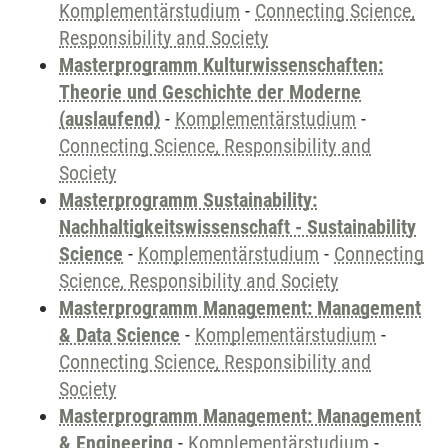
Komplementärstudium
-
Connecting Science,
Responsibility and Society
Masterprogramm Kulturwissenschaften:
Theorie und Geschichte der Moderne
(auslaufend)
-
Komplementärstudium
-
Connecting Science, Responsibility and
Society
Masterprogramm Sustainability:
Nachhaltigkeitswissenschaft - Sustainability
Science
-
Komplementärstudium
-
Connecting
Science, Responsibility and Society
Masterprogramm Management: Management
& Data Science
-
Komplementärstudium
-
Connecting Science, Responsibility and
Society
Masterprogramm Management: Management
& Engineering
-
Komplementärstudium
-