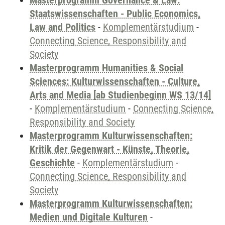
Masterprogramm Governance & Law:
Staatswissenschaften - Public Economics,
Law and Politics
-
Komplementärstudium
-
Connecting Science, Responsibility and
Society
Masterprogramm Humanities & Social
Sciences: Kulturwissenschaften - Culture,
Arts and Media [ab Studienbeginn WS 13/14]
-
Komplementärstudium
-
Connecting Science,
Responsibility and Society
Masterprogramm Kulturwissenschaften:
Kritik der Gegenwart - Künste, Theorie,
Geschichte
-
Komplementärstudium
-
Connecting Science, Responsibility and
Society
Masterprogramm Kulturwissenschaften:
Medien und Digitale Kulturen
-