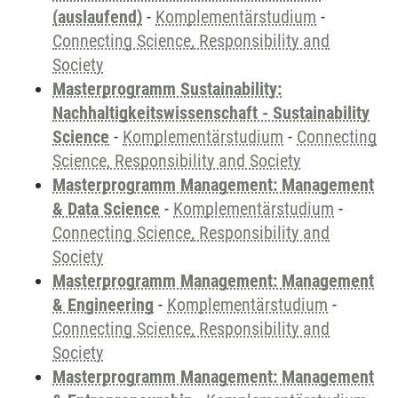
(auslaufend)
-
Komplementärstudium
-
Connecting Science, Responsibility and
Society
Masterprogramm Sustainability:
Nachhaltigkeitswissenschaft - Sustainability
Science
-
Komplementärstudium
-
Connecting
Science, Responsibility and Society
Masterprogramm Management: Management
& Data Science
-
Komplementärstudium
-
Connecting Science, Responsibility and
Society
Masterprogramm Management: Management
& Engineering
-
Komplementärstudium
-
Connecting Science, Responsibility and
Society
Masterprogramm Management: Management