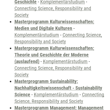
Geschichte
-
Komplementärstudium
-
Connecting Science, Responsibility and
Society
Masterprogramm Kulturwissenschaften:
Medien und Digitale Kulturen
-
Komplementärstudium
-
Connecting Science,
Responsibility and Society
Masterprogramm Kulturwissenschaften:
Theorie und Geschichte der Moderne
(auslaufend)
-
Komplementärstudium
-
Connecting Science, Responsibility and
Society
Masterprogramm Sustainability:
Nachhaltigkeitswissenschaft - Sustainability
Science
-
Komplementärstudium
-
Connecting
Science, Responsibility and Society
Masterprogramm Management: Management