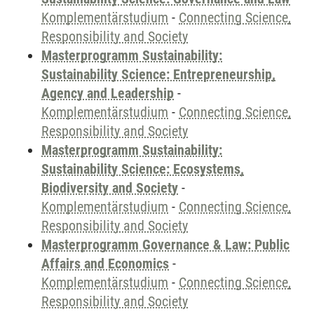
Komplementärstudium
-
Connecting Science,
Responsibility and Society
Masterprogramm Sustainability:
Sustainability Science: Entrepreneurship,
Agency and Leadership
-
Komplementärstudium
-
Connecting Science,
Responsibility and Society
Masterprogramm Sustainability:
Sustainability Science: Ecosystems,
Biodiversity and Society
-
Komplementärstudium
-
Connecting Science,
Responsibility and Society
Masterprogramm Governance & Law: Public
Affairs and Economics
-
Komplementärstudium
-
Connecting Science,
Responsibility and Society