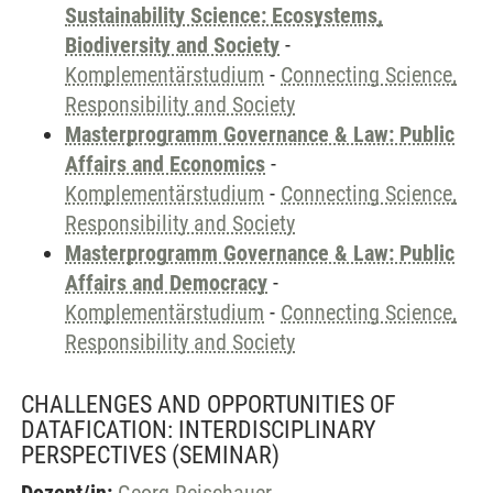
Sustainability Science: Ecosystems,
Biodiversity and Society
-
Komplementärstudium
-
Connecting Science,
Responsibility and Society
Masterprogramm Governance & Law: Public
Affairs and Economics
-
Komplementärstudium
-
Connecting Science,
Responsibility and Society
Masterprogramm Governance & Law: Public
Affairs and Democracy
-
Komplementärstudium
-
Connecting Science,
Responsibility and Society
CHALLENGES AND OPPORTUNITIES OF
DATAFICATION: INTERDISCIPLINARY
PERSPECTIVES
(SEMINAR)