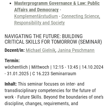
Masterprogramm Governance & Law: Public
Affairs and Democracy
-
Komplementärstudium
-
Connecting Science,
Responsibility and Society
NAVIGATING THE FUTURE: BUILDING
CRITICAL SKILLS FOR TOMORROW
(SEMINAR)
Dozent/in:
Michael Gielnik
,
Janina Peschmann
Termin:
wöchentlich | Mittwoch | 12:15 - 13:45 | 14.10.2024
- 31.01.2025 | C 16.223 Seminarraum
Inhalt:
This seminar focuses on inter- and
transdisciplinary competencies for the future of
work - Future Skills. Beyond the boundaries of one's
discipline, changes, requirements, and