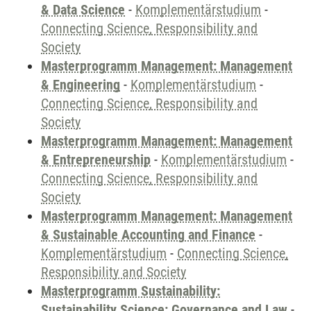
& Data Science
-
Komplementärstudium
-
Connecting Science, Responsibility and
Society
Masterprogramm Management: Management
& Engineering
-
Komplementärstudium
-
Connecting Science, Responsibility and
Society
Masterprogramm Management: Management
& Entrepreneurship
-
Komplementärstudium
-
Connecting Science, Responsibility and
Society
Masterprogramm Management: Management
& Sustainable Accounting and Finance
-
Komplementärstudium
-
Connecting Science,
Responsibility and Society
Masterprogramm Sustainability:
Sustainability Science: Governance and Law
-