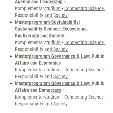
Agency and Leadership
-
Komplementärstudium
-
Connecting Science,
Responsibility and Society
Masterprogramm Sustainability:
Sustainability Science: Ecosystems,
Biodiversity and Society
-
Komplementärstudium
-
Connecting Science,
Responsibility and Society
Masterprogramm Governance & Law: Public
Affairs and Economics
-
Komplementärstudium
-
Connecting Science,
Responsibility and Society
Masterprogramm Governance & Law: Public
Affairs and Democracy
-
Komplementärstudium
-
Connecting Science,
Responsibility and Society