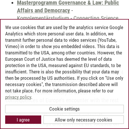
Masterprogramm Governance & Law: Public
Affairs and Democracy
-
Komplementärstudium
-
Connecting Science,
Responsibility and Society
We use cookies that are used by the analytics service Google
Analytics which store personal user data. In addition, we
transmit further personal data to video services (YouTube,
POSTCOLONIAL STUDIES
(SEMINAR)
Vimeo) in order to show you embedded videos. This data is
Dozent/in:
Anthony Waters
transmitted to the USA, among other countries. However, the
European Court of Justice has deemed the level of data
Termin:
protection in the USA, measured against EU standards, to be
insufficient. There is also the possibility that your data may
wöchentlich | Mittwoch | 08:15 - 09:45 | 14.10.2024
then be processed by US authorities. If you click on "Use only
- 31.01.2025 | C 5.325 Seminarraum
necessary cookies", the transmission described above will
not take place. For more information, please refer to our
Inhalt:
Post-colonial theory is about the
privacy policy
.
consequences of Europe’s encounter with the rest
of the world since the sixteenth century, as seen
Cookie settings
from the perspective of the “post-colonial”
I agree
Allow only necessary cookies
countries. Readings and activities are focused on