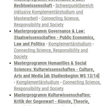
Rechtswissenschaft
-
Schwerpunktbereich
inklusive Komplementärstudium und
Masterarbeit
-
Connecting Science,
Responsibility and Society
Masterprogramm Governance & Law:
Staatswissenschaften - Public Economics,
Law and Politics
-
Komplementärstudium
-
Connecting Science, Responsibility and
Society
Masterprogramm Humanities & Social
Sciences: Kulturwissenschaften - Culture,
Arts and Media [ab Studienbeginn WS 13/14]
-
Komplementärstudium
-
Connecting Science,
Responsibility and Society
Masterprogramm Kulturwissenschaften:
Kritik der Gegenwart - Künste, Theorie,