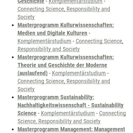
Geschichte
-
Komplementärstudium
-
Connecting Science, Responsibility and
Society
Masterprogramm Kulturwissenschaften:
Medien und Digitale Kulturen
-
Komplementärstudium
-
Connecting Science,
Responsibility and Society
Masterprogramm Kulturwissenschaften:
Theorie und Geschichte der Moderne
(auslaufend)
-
Komplementärstudium
-
Connecting Science, Responsibility and
Society
Masterprogramm Sustainability:
Nachhaltigkeitswissenschaft - Sustainability
Science
-
Komplementärstudium
-
Connecting
Science, Responsibility and Society
Masterprogramm Management: Management