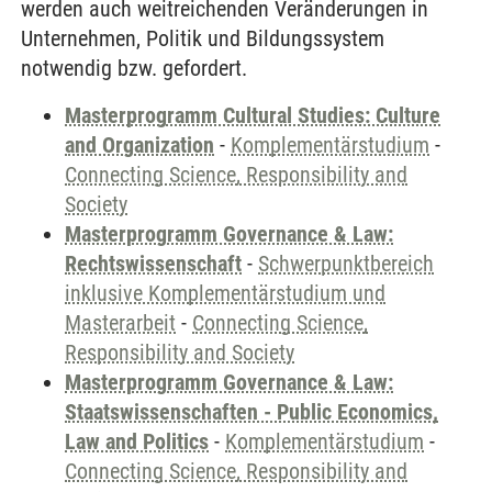
werden auch weitreichenden Veränderungen in
Unternehmen, Politik und Bildungssystem
notwendig bzw. gefordert.
Masterprogramm Cultural Studies: Culture
and Organization
-
Komplementärstudium
-
Connecting Science, Responsibility and
Society
Masterprogramm Governance & Law:
Rechtswissenschaft
-
Schwerpunktbereich
inklusive Komplementärstudium und
Masterarbeit
-
Connecting Science,
Responsibility and Society
Masterprogramm Governance & Law:
Staatswissenschaften - Public Economics,
Law and Politics
-
Komplementärstudium
-
Connecting Science, Responsibility and