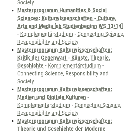
Society
Masterprogramm Humanities & Social
Sciences: Kulturwissenschaften - Culture,
Arts and Media [ab Studienbeginn WS 13/14]
-
Komplementärstudium
-
Connecting Science,
Responsibility and Society
Masterprogramm Kulturwissenschaften:
Kritik der Gegenwart - Künste, Theorie,
Geschichte
-
Komplementärstudium
-
Connecting Science, Responsibility and
Society
Masterprogramm Kulturwissenschaften:
Medien und Digitale Kulturen
-
Komplementärstudium
-
Connecting Science,
Responsibility and Society
Masterprogramm Kulturwissenschaften:
Theorie und Geschichte der Moderne