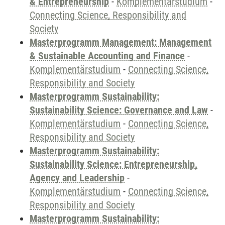
& Entrepreneurship
-
Komplementärstudium
-
Connecting Science, Responsibility and
Society
Masterprogramm Management: Management
& Sustainable Accounting and Finance
-
Komplementärstudium
-
Connecting Science,
Responsibility and Society
Masterprogramm Sustainability:
Sustainability Science: Governance and Law
-
Komplementärstudium
-
Connecting Science,
Responsibility and Society
Masterprogramm Sustainability:
Sustainability Science: Entrepreneurship,
Agency and Leadership
-
Komplementärstudium
-
Connecting Science,
Responsibility and Society
Masterprogramm Sustainability: