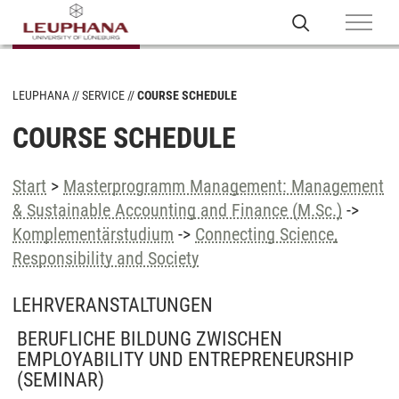
LEUPHANA
SERVICE
COURSE SCHEDULE
COURSE SCHEDULE
Start
>
Masterprogramm Management: Management
& Sustainable Accounting and Finance (M.Sc.)
->
Komplementärstudium
->
Connecting Science,
Responsibility and Society
LEHRVERANSTALTUNGEN
BERUFLICHE BILDUNG ZWISCHEN
EMPLOYABILITY UND ENTREPRENEURSHIP
(SEMINAR)