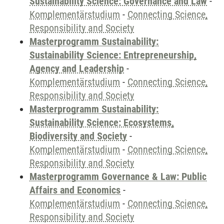
Sustainability Science: Governance and Law
-
Komplementärstudium
-
Connecting Science,
Responsibility and Society
Masterprogramm Sustainability:
Sustainability Science: Entrepreneurship,
Agency and Leadership
-
Komplementärstudium
-
Connecting Science,
Responsibility and Society
Masterprogramm Sustainability:
Sustainability Science: Ecosystems,
Biodiversity and Society
-
Komplementärstudium
-
Connecting Science,
Responsibility and Society
Masterprogramm Governance & Law: Public
Affairs and Economics
-
Komplementärstudium
-
Connecting Science,
Responsibility and Society