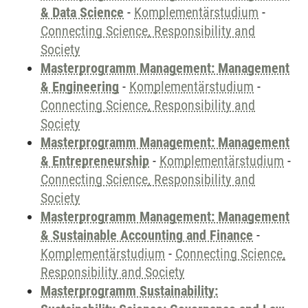
& Data Science
-
Komplementärstudium
-
Connecting Science, Responsibility and
Society
Masterprogramm Management: Management
& Engineering
-
Komplementärstudium
-
Connecting Science, Responsibility and
Society
Masterprogramm Management: Management
& Entrepreneurship
-
Komplementärstudium
-
Connecting Science, Responsibility and
Society
Masterprogramm Management: Management
& Sustainable Accounting and Finance
-
Komplementärstudium
-
Connecting Science,
Responsibility and Society
Masterprogramm Sustainability: