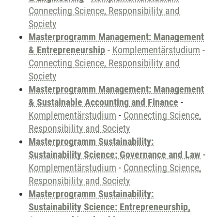
Connecting Science, Responsibility and
Society
Masterprogramm Management: Management
& Entrepreneurship
-
Komplementärstudium
-
Connecting Science, Responsibility and
Society
Masterprogramm Management: Management
& Sustainable Accounting and Finance
-
Komplementärstudium
-
Connecting Science,
Responsibility and Society
Masterprogramm Sustainability:
Sustainability Science: Governance and Law
-
Komplementärstudium
-
Connecting Science,
Responsibility and Society
Masterprogramm Sustainability:
Sustainability Science: Entrepreneurship,