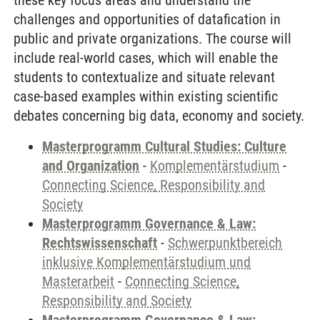
these key focus areas and understand the
challenges and opportunities of datafication in
public and private organizations. The course will
include real-world cases, which will enable the
students to contextualize and situate relevant
case-based examples within existing scientific
debates concerning big data, economy and society.
Masterprogramm Cultural Studies: Culture
and Organization
-
Komplementärstudium
-
Connecting Science, Responsibility and
Society
Masterprogramm Governance & Law:
Rechtswissenschaft
-
Schwerpunktbereich
inklusive Komplementärstudium und
Masterarbeit
-
Connecting Science,
Responsibility and Society