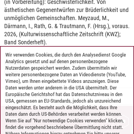
(in Vorbereitung): Geschwisterlichkeit. Von
ästhetischen Gegenentwürfen zur Brüderlichkeit und
unmöglichen Gemeinschaften. Meyzaud, M.,
Därmann, I., Rath, G. & Trautmann, F. (Hrsg.), voraus.
2026, (Kulturwissenschaftliche Zeitschrift (KWZ);
Band Sonderheft).
ebendort: „Wilhelm Weitling und die
Wir verwenden Cookies, die durch den Analysedienst Google
Analytics gesetzt und auf denen personenbezogene
kommunistische Erfindung der Vaterschaft“
Nutzerdaten gespeichert werden. Zudem übermitteln wir
(Arbeitstitel)
weitere personenbezogene Daten an Videodienste (YouTube,
Vimeo), um Ihnen eingebettete Videos anzuzeigen. Diese
Daten werden unter anderem in die USA übermittelt. Der
Europäische Gerichtshof hat das Datenschutzniveau in den
Antje Starke
/
30.04.2025
USA, gemessen an EU-Standards, jedoch als unzureichend
eingeschätzt. Es besteht auch die Möglichkeit, dass Ihre
Daten dann durch US-Behörden verarbeitet werden können.
KONTAKT
Wenn Sie auf "Nur notwendige Cookies verwenden" klicken,
findet die vorgehend beschriebene Übermittlung nicht statt.
LEUPHANA ALS ARBEITGEBER
Nähere Informationen hierzu entnehmen Sie bitte unserer