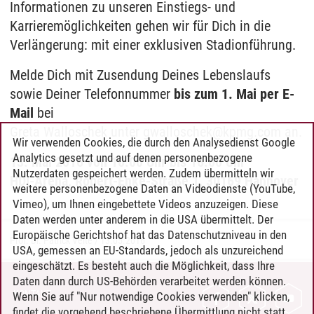
Informationen zu unseren Einstiegs- und
Karrieremöglichkeiten gehen wir für Dich in die
Verlängerung: mit einer exklusiven Stadionführung.
Melde Dich mit Zusendung Deines Lebenslaufs
sowie Deiner Telefonnummer
bis zum 1. Mai per E-
Mail
bei
Greta Walloschek unter gwalloschek@kpmg.com an.
Wir verwenden Cookies, die durch den Analysedienst Google
Analytics gesetzt und auf denen personenbezogene
13. Mai 2016 von 10.00 Uhr bis 16.00 Uhr
Nutzerdaten gespeichert werden. Zudem übermitteln wir
HDI-Arena, Robert-Enke-Straße 1, 30169 Hannover
weitere personenbezogene Daten an Videodienste (YouTube,
Vimeo), um Ihnen eingebettete Videos anzuzeigen. Diese
Daten werden unter anderem in die USA übermittelt. Der
Europäische Gerichtshof hat das Datenschutzniveau in den
Prof. Dr. Patrick Velte
/
13.05.2016
USA, gemessen an EU-Standards, jedoch als unzureichend
eingeschätzt. Es besteht auch die Möglichkeit, dass Ihre
Daten dann durch US-Behörden verarbeitet werden können.
KONTAKT
Wenn Sie auf "Nur notwendige Cookies verwenden" klicken,
findet die vorgehend beschriebene Übermittlung nicht statt.