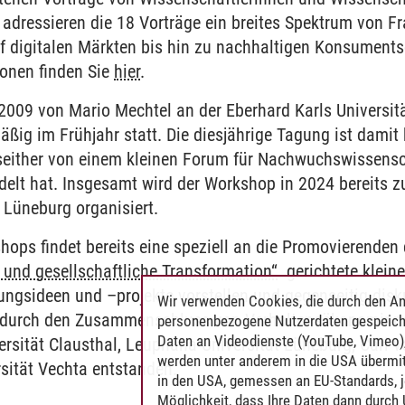
adressieren die 18 Vorträge ein breites Spektrum von F
f digitalen Märkten bis hin zu nachhaltigen Konsumen
ionen finden Sie
hier
.
009 von Mario Mechtel an der Eberhard Karls Universit
äßig im Frühjahr statt. Die diesjährige Tagung ist damit 
altensökonomik
seither von einem kleinen Forum für Nachwuchswissenscha
elt hat. Insgesamt wird der Workshop in 2024 bereits 
 Lüneburg organisiert.
ops findet bereits eine speziell an die Promovierenden
und gesellschaftliche Transformation“
gerichtete kleine
hungsideen und –projekte vorstellen und gegenseitig dis
Wir verwenden Cookies, die durch den An
t durch den Zusammenschluss von Verhaltensökonomin
personenbezogene Nutzerdaten gespeich
Daten an Videodienste (YouTube, Vimeo),
rsität Clausthal, Leuphana Universität Lüneburg, Carl v
werden unter anderem in die USA übermit
sität Vechta entstanden.
in den USA, gemessen an EU-Standards, j
Möglichkeit, dass Ihre Daten dann durch