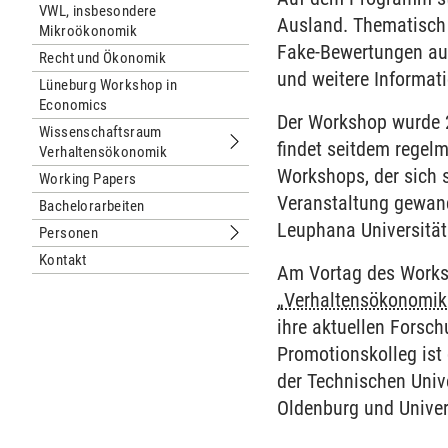
VWL, insbesondere
Ausland. Thematisch 
Mikroökonomik
Fake-Bewertungen au
Recht und Ökonomik
und weitere Informat
Lüneburg Workshop in
Economics
Der Workshop wurde 2
Wissenschaftsraum
findet seitdem regelm
Verhaltensökonomik
Untermenu Wissenschaftsraum Verh
Workshops, der sich 
Working Papers
Veranstaltung gewand
Bachelorarbeiten
Leuphana Universität
Personen
Untermenu Personen
Kontakt
Am Vortag des Worksh
„Verhaltensökonomik 
ihre aktuellen Forsc
Promotionskolleg is
der Technischen Unive
Oldenburg und Univer