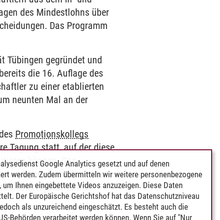
ragen des Mindestlohns über
tscheidungen. Das Programm
ät Tübingen gegründet und
bereits die 16. Auflage des
ftler zu einer etablierten
zum neunten Mal an der
 des
Promotionskollegs
re Tagung statt, auf der diese
kutieren können. Das
alysedienst Google Analytics gesetzt und auf denen
nen und Verhaltensökonomen
ert werden. Zudem übermitteln wir weitere personenbezogene
 um Ihnen eingebettete Videos anzuzeigen. Diese Daten
on Ossietzky Universität
telt. Der Europäische Gerichtshof hat das Datenschutzniveau
edoch als unzureichend eingeschätzt. Es besteht auch die
 US-Behörden verarbeitet werden können. Wenn Sie auf "Nur