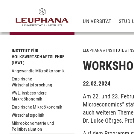
UNIVERSITÄT
STUDI
LEUPHANA
INSTITUTE
IN
INSTITUT FÜR
VOLKSWIRTSCHAFTSLEHRE
WORKSHOP
(IVWL)
Angewandte Mikroökonomik
Empirische
22.02.2024
Wirtschaftsforschung
VWL, insbesondere
Am 22. und 23. Febru
Makroökonomik
Microeconomics“ stat
Empirische Mikroökonomik
auch weiteren Theme
Wirtschaftspolitik
Dr. Luise Görges, Pro
Mikroökonometrie und
Politikevaluation
Auf dem Programm st