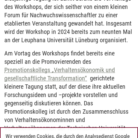
des Workshops, der sich seither von einem kleinen
Forum für Nachwuchswissenschaftler zu einer
etablierten Veranstaltung gewandelt hat. Insgesamt
wird der Workshop in 2024 bereits zum neunten Mal
an der Leuphana Universität Lüneburg organisiert.
Am Vortag des Workshops findet bereits eine
speziell an die Promovierenden des
Promotionskollegs „Verhaltensökonomik und
gesellschaftliche Transformation“
gerichtete
kleinere Tagung statt, auf der diese ihre aktuellen
Forschungsideen und –projekte vorstellen und
gegenseitig diskutieren können. Das
Promotionskolleg ist durch den Zusammenschluss
von Verhaltensökonominnen und
Verhaltensökonomen der Technischen Universität
Clausthal, Leuphana Universität Lüneburg, Carl von
Wir verwenden Cookies, die durch den Analysedienst Google