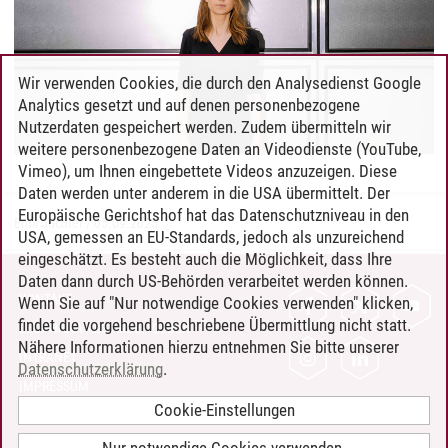
Wir verwenden Cookies, die durch den Analysedienst Google
Analytics gesetzt und auf denen personenbezogene
Nutzerdaten gespeichert werden. Zudem übermitteln wir
weitere personenbezogene Daten an Videodienste (YouTube,
Vimeo), um Ihnen eingebettete Videos anzuzeigen. Diese
Daten werden unter anderem in die USA übermittelt. Der
Europäische Gerichtshof hat das Datenschutzniveau in den
Emil Jüchter
/
05.09.2025
USA, gemessen an EU-Standards, jedoch als unzureichend
eingeschätzt. Es besteht auch die Möglichkeit, dass Ihre
Daten dann durch US-Behörden verarbeitet werden können.
KONTAKT
Wenn Sie auf "Nur notwendige Cookies verwenden" klicken,
findet die vorgehend beschriebene Übermittlung nicht statt.
LEUPHANA ALS ARBEITGEBER
Nähere Informationen hierzu entnehmen Sie bitte unserer
INTRANET
Datenschutzerklärung
.
IMPRESSUM
Cookie-Einstellungen
DATENSCHUTZ
BARRIEREFREIHEIT
Nur notwendige Cookies verwenden.