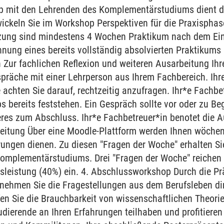
 mit den Lehrenden des Komplementärstudiums dient de
ickeln Sie im Workshop Perspektiven für die Praxisphase
zung sind mindestens 4 Wochen Praktikum nach dem Ei
nung eines bereits vollständig absolvierten Praktikums 
Zur fachlichen Reflexion und weiteren Ausarbeitung Ihre
präche mit einer Lehrperson aus Ihrem Fachbereich. Ihr
e achten Sie darauf, rechtzeitig anzufragen. Ihr*e Fachb
 bereits feststehen. Ein Gespräch sollte vor oder zu Be
res zum Abschluss. Ihr*e Fachbetreuer*in benotet die Au
leitung Über eine Moodle-Plattform werden Ihnen wöchentl
hrungen dienen. Zu diesen "Fragen der Woche" erhalten 
omplementärstudiums. Drei "Fragen der Woche" reiche
ngsleistung (40%) ein. 4. Abschlussworkshop Durch die Pr
ehmen Sie die Fragestellungen aus dem Berufsleben dire
fen Sie die Brauchbarkeit von wissenschaftlichen Theorie
udierende an Ihren Erfahrungen teilhaben und profitieren