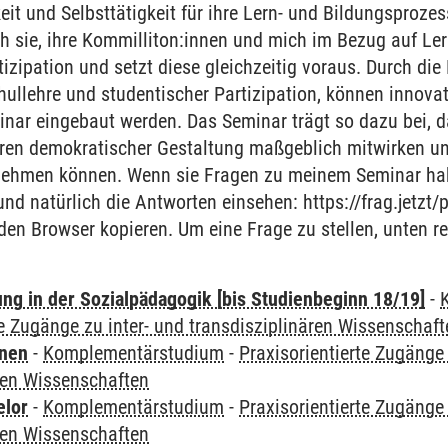
eit und Selbsttätigkeit für ihre Lern- und Bildungsproz
ch sie, ihre Kommilliton:innen und mich im Bezug auf L
rtizipation und setzt diese gleichzeitig voraus. Durch di
ullehre und studentischer Partizipation, können innova
nar eingebaut werden. Das Seminar trägt so dazu bei, d
eren demokratischer Gestaltung maßgeblich mitwirken un
ehmen können. Wenn sie Fragen zu meinem Seminar hab
und natürlich die Antworten einsehen: https://frag.jetz
 den Browser kopieren. Um eine Frage zu stellen, unten r
ung in der Sozialpädagogik [bis Studienbeginn 18/19]
-
te Zugänge zu inter- und transdisziplinären Wissenschaf
rnen
-
Komplementärstudium
-
Praxisorientierte Zugänge 
ren Wissenschaften
elor
-
Komplementärstudium
-
Praxisorientierte Zugänge 
ren Wissenschaften