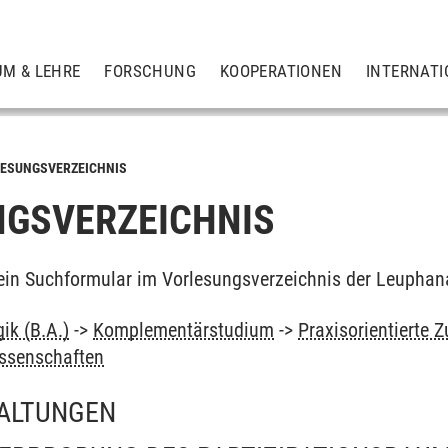
UM & LEHRE
FORSCHUNG
KOOPERATIONEN
INTERNATI
ESUNGSVERZEICHNIS
GSVERZEICHNIS
ein Suchformular im Vorlesungsverzeichnis der Leuphan
ik (B.A.)
->
Komplementärstudium
->
Praxisorientierte 
issenschaften
ALTUNGEN