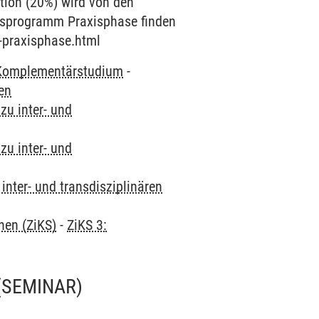
tion (20%) wird von den
isprogramm Praxisphase finden
-praxisphase.html
Komplementärstudium
-
ten
zu inter- und
zu inter- und
inter- und transdisziplinären
hen (ZiKS)
-
ZiKS 3:
(SEMINAR)