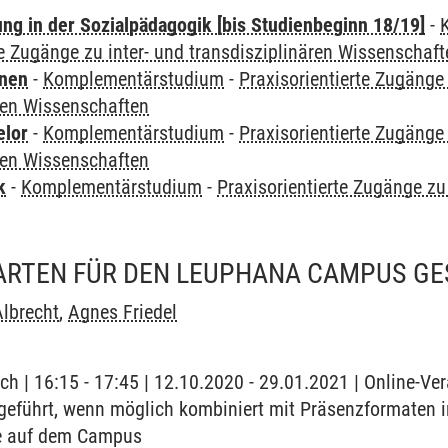
ung in der Sozialpädagogik [bis Studienbeginn 18/19]
-
te Zugänge zu inter- und transdisziplinären Wissenschaf
rnen
-
Komplementärstudium
-
Praxisorientierte Zugänge 
ren Wissenschaften
elor
-
Komplementärstudium
-
Praxisorientierte Zugänge 
ren Wissenschaften
k
-
Komplementärstudium
-
Praxisorientierte Zugänge zu 
n
ARTEN FÜR DEN LEUPHANA CAMPUS GE
Albrecht
,
Agnes Friedel
ch | 16:15 - 17:45 | 12.10.2020 - 29.01.2021 | Online-Ver
geführt, wenn möglich kombiniert mit Präsenzformaten i
e auf dem Campus