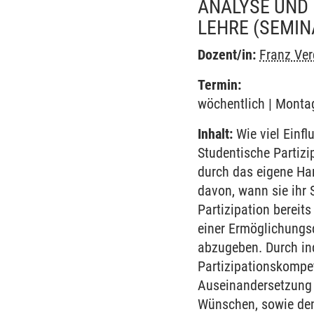
ANALYSE UND 
LEHRE
(SEMIN
Dozent/in:
Franz Ver
Termin:
wöchentlich | Montag
Inhalt:
Wie viel Einfl
Studentische Partizi
durch das eigene Han
davon, wann sie ihr
Partizipation bereit
einer Ermöglichungs
abzugeben. Durch ind
Partizipationskompet
Auseinandersetzung 
Wünschen, sowie den 