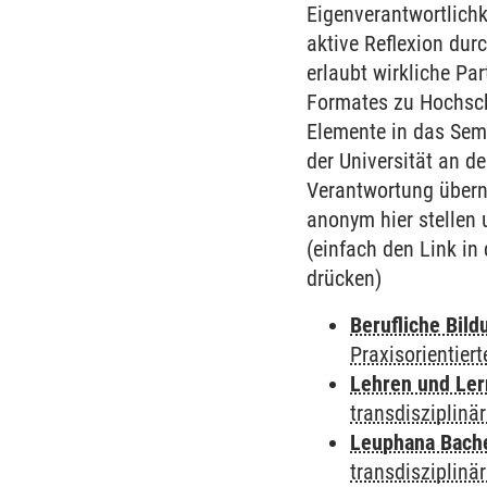
Eigenverantwortlichk
aktive Reflexion dur
erlaubt wirkliche Pa
Formates zu Hochsch
Elemente in das Semi
der Universität an d
Verantwortung übern
anonym hier stellen 
(einfach den Link in
drücken)
Berufliche Bild
Praxisorientier
Lehren und Le
transdisziplinä
Leuphana Bach
transdisziplinä