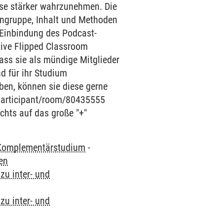
esse stärker wahrzunehmen. Die
erngruppe, Inhalt und Methoden
e Einbindung des Podcast-
tive Flipped Classroom
ass sie als mündige Mitglieder
d für ihr Studium
en, können sie diese gerne
t/participant/room/80435555
echts auf das große "+"
Komplementärstudium
-
ten
zu inter- und
zu inter- und