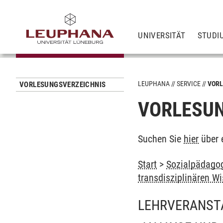
UNIVERSITÄT
STUDI
LEUPHANA
SERVICE
VORL
VORLESUNGSVERZEICHNIS
VORLESUN
Suchen Sie
hier
über 
Start
>
Sozialpädagog
transdisziplinären W
LEHRVERANST