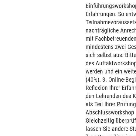
Einführungsworkshop
Erfahrungen. So entw
Teilnahmevorausset
nachträgliche Anrech
mit Fachbetreuenden 
mindestens zwei Ges
sich selbst aus. Bitt
des Auftaktworkshops
werden und ein weite
(40%). 3. Online-Beg
Reflexion Ihrer Erfa
den Lehrenden des K
als Teil Ihrer Prüfu
Abschlussworkshop n
Gleichzeitig überprü
lassen Sie andere St