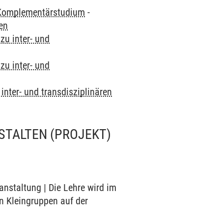
Komplementärstudium
-
ten
zu inter- und
zu inter- und
inter- und transdisziplinären
STALTEN
(PROJEKT)
anstaltung | Die Lehre wird im
n Kleingruppen auf der