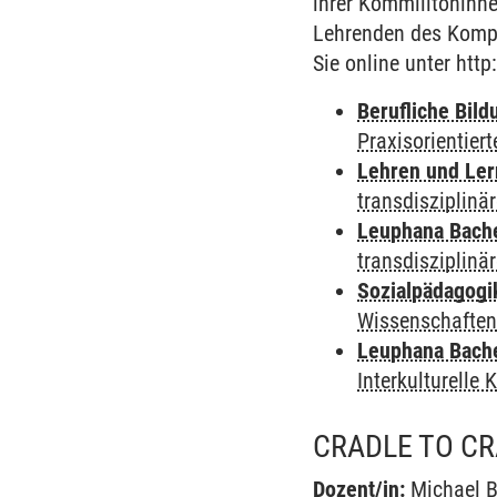
ihrer Kommilitoninn
Lehrenden des Kompl
Sie online unter ht
Berufliche Bild
Praxisorientier
Lehren und Le
transdisziplinä
Leuphana Bach
transdisziplinä
Sozialpädagogi
Wissenschafte
Leuphana Bach
Interkulturelle
CRADLE TO CR
Dozent/in:
Michael 