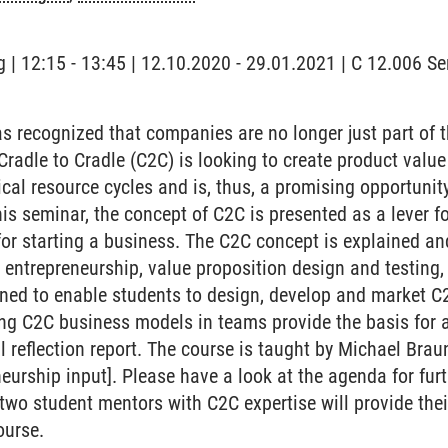
 | 12:15 - 13:45 | 12.10.2020 - 29.01.2021 | C 12.006 
s recognized that companies are no longer just part of 
 Cradle to Cradle (C2C) is looking to create product valu
cal resource cycles and is, thus, a promising opportunity
 this seminar, the concept of C2C is presented as a lever 
for starting a business. The C2C concept is explained and
o entrepreneurship, value proposition design and testing
ned to enable students to design, develop and market C
ng C2C business models in teams provide the basis for 
l reflection report. The course is taught by Michael Brau
urship input]. Please have a look at the agenda for furt
 two student mentors with C2C expertise will provide their
ourse.