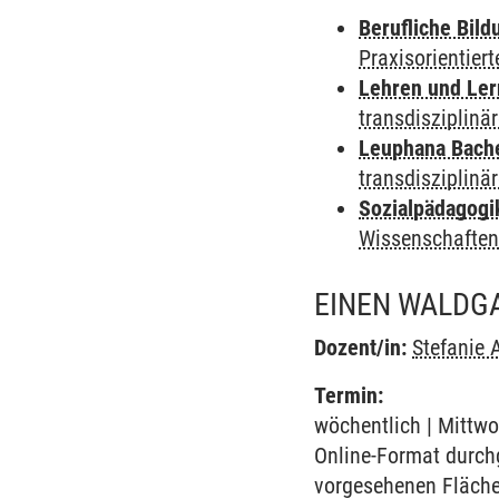
Berufliche Bild
Praxisorientier
Lehren und Le
transdisziplinä
Leuphana Bach
transdisziplinä
Sozialpädagogi
Wissenschafte
EINEN WALDG
Dozent/in:
Stefanie 
Termin:
wöchentlich | Mittwo
Online-Format durch
vorgesehenen Fläch