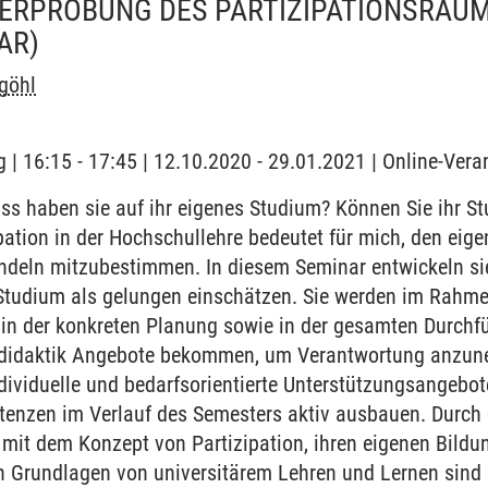
ERPROBUNG DES PARTIZIPATIONSRAUM
AR)
göhl
 | 16:15 - 17:45 | 12.10.2020 - 29.01.2021 | Online-Vera
uss haben sie auf ihr eigenes Studium? Können Sie ihr S
pation in der Hochschullehre bedeutet für mich, den eig
deln mitzubestimmen. In diesem Seminar entwickeln sie 
 Studium als gelungen einschätzen. Sie werden im Rahme
s in der konkreten Planung sowie in der gesamten Durch
didaktik Angebote bekommen, um Verantwortung anzune
ividuelle und bedarfsorientierte Unterstützungsangebot
enzen im Verlauf des Semesters aktiv ausbauen. Durch d
mit dem Konzept von Partizipation, ihren eigenen Bildu
Grundlagen von universitärem Lehren und Lernen sind si