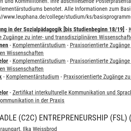
en und Kommilitonen. Ihre abschließende Posterpräsenta
ementärstudiums benotet. Alle Informationen zum Bas
tp://www.leuphana.de/college/studium/ks/basisprogramm
ung in der Sozialpädagogik [bis Studienbeginn 18/19]
-
te Zugänge zu inter- und transdisziplinären Wissenschaf
rnen
-
Komplementärstudium
-
Praxisorientierte Zugänge 
ren Wissenschaften
elor
-
Komplementärstudium
-
Praxisorientierte Zugänge 
ren Wissenschaften
k
-
Komplementärstudium
-
Praxisorientierte Zugänge zu 
n
elor
-
Zertifikat interkulturelle Kommunikation und Sprac
 Kommunikation in der Praxis
ADLE (C2C) ENTREPRENEURSHIP (FSL)
Braungart
,
Ilka Weissbrod