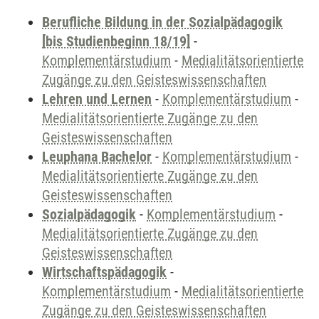
Berufliche Bildung in der Sozialpädagogik
[bis Studienbeginn 18/19]
-
Komplementärstudium
-
Medialitätsorientierte
Zugänge zu den Geisteswissenschaften
Lehren und Lernen
-
Komplementärstudium
-
Medialitätsorientierte Zugänge zu den
Geisteswissenschaften
Leuphana Bachelor
-
Komplementärstudium
-
Medialitätsorientierte Zugänge zu den
Geisteswissenschaften
Sozialpädagogik
-
Komplementärstudium
-
Medialitätsorientierte Zugänge zu den
Geisteswissenschaften
Wirtschaftspädagogik
-
Komplementärstudium
-
Medialitätsorientierte
Zugänge zu den Geisteswissenschaften