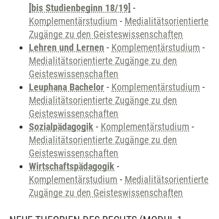
[bis Studienbeginn 18/19]
-
Komplementärstudium
-
Medialitätsorientierte
Zugänge zu den Geisteswissenschaften
Lehren und Lernen
-
Komplementärstudium
-
Medialitätsorientierte Zugänge zu den
Geisteswissenschaften
Leuphana Bachelor
-
Komplementärstudium
-
Medialitätsorientierte Zugänge zu den
Geisteswissenschaften
Sozialpädagogik
-
Komplementärstudium
-
Medialitätsorientierte Zugänge zu den
Geisteswissenschaften
Wirtschaftspädagogik
-
Komplementärstudium
-
Medialitätsorientierte
Zugänge zu den Geisteswissenschaften