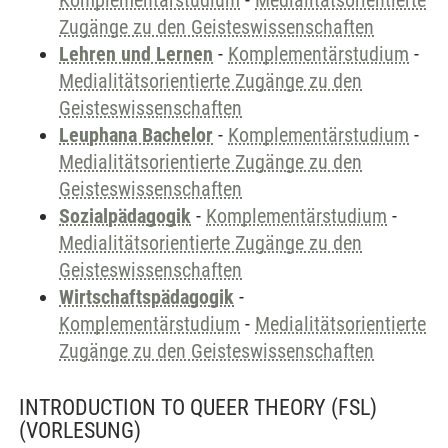
Komplementärstudium
-
Medialitätsorientierte
Zugänge zu den Geisteswissenschaften
Lehren und Lernen
-
Komplementärstudium
-
Medialitätsorientierte Zugänge zu den
Geisteswissenschaften
Leuphana Bachelor
-
Komplementärstudium
-
Medialitätsorientierte Zugänge zu den
Geisteswissenschaften
Sozialpädagogik
-
Komplementärstudium
-
Medialitätsorientierte Zugänge zu den
Geisteswissenschaften
Wirtschaftspädagogik
-
Komplementärstudium
-
Medialitätsorientierte
Zugänge zu den Geisteswissenschaften
INTRODUCTION TO QUEER THEORY (FSL)
(VORLESUNG)