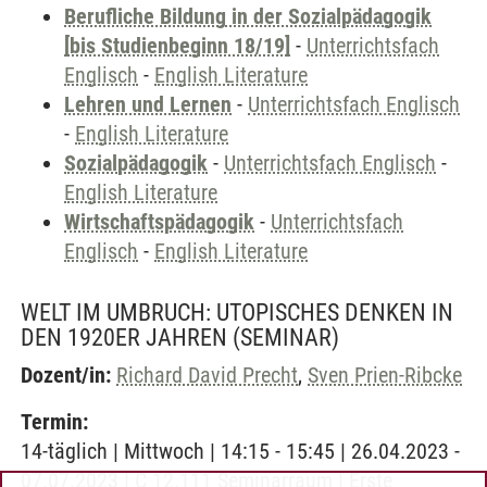
Berufliche Bildung in der Sozialpädagogik
[bis Studienbeginn 18/19]
-
Unterrichtsfach
Englisch
-
English Literature
Lehren und Lernen
-
Unterrichtsfach Englisch
-
English Literature
Sozialpädagogik
-
Unterrichtsfach Englisch
-
English Literature
Wirtschaftspädagogik
-
Unterrichtsfach
Englisch
-
English Literature
WELT IM UMBRUCH: UTOPISCHES DENKEN IN
DEN 1920ER JAHREN
(SEMINAR)
Dozent/in:
Richard David Precht
,
Sven Prien-Ribcke
Termin:
14-täglich | Mittwoch | 14:15 - 15:45 | 26.04.2023 -
07.07.2023 | C 12.111 Seminarraum | Erste