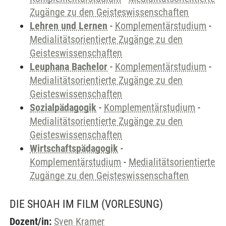
Zugänge zu den Geisteswissenschaften
Lehren und Lernen
-
Komplementärstudium
-
Medialitätsorientierte Zugänge zu den
Geisteswissenschaften
Leuphana Bachelor
-
Komplementärstudium
-
Medialitätsorientierte Zugänge zu den
Geisteswissenschaften
Sozialpädagogik
-
Komplementärstudium
-
Medialitätsorientierte Zugänge zu den
Geisteswissenschaften
Wirtschaftspädagogik
-
Komplementärstudium
-
Medialitätsorientierte
Zugänge zu den Geisteswissenschaften
DIE SHOAH IM FILM
(VORLESUNG)
Dozent/in:
Sven Kramer