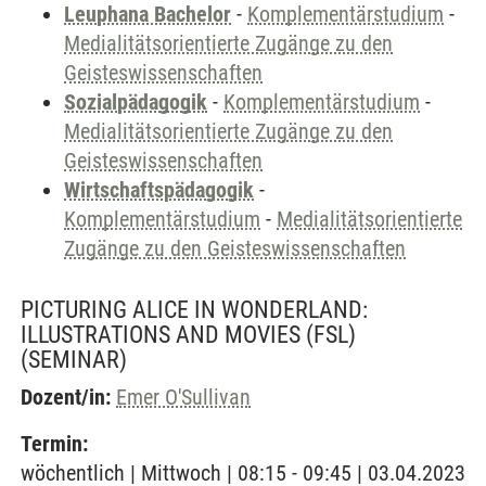
Leuphana Bachelor
-
Komplementärstudium
-
Medialitätsorientierte Zugänge zu den
Geisteswissenschaften
Sozialpädagogik
-
Komplementärstudium
-
Medialitätsorientierte Zugänge zu den
Geisteswissenschaften
Wirtschaftspädagogik
-
Komplementärstudium
-
Medialitätsorientierte
Zugänge zu den Geisteswissenschaften
PICTURING ALICE IN WONDERLAND:
ILLUSTRATIONS AND MOVIES (FSL)
(SEMINAR)
Dozent/in:
Emer O'Sullivan
Termin:
wöchentlich | Mittwoch | 08:15 - 09:45 | 03.04.2023