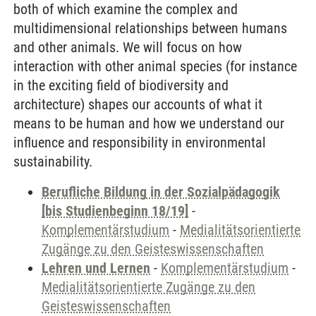
both of which examine the complex and
multidimensional relationships between humans
and other animals. We will focus on how
interaction with other animal species (for instance
in the exciting field of biodiversity and
architecture) shapes our accounts of what it
means to be human and how we understand our
influence and responsibility in environmental
sustainability.
Berufliche Bildung in der Sozialpädagogik
[bis Studienbeginn 18/19]
-
Komplementärstudium
-
Medialitätsorientierte
Zugänge zu den Geisteswissenschaften
Lehren und Lernen
-
Komplementärstudium
-
Medialitätsorientierte Zugänge zu den
Geisteswissenschaften