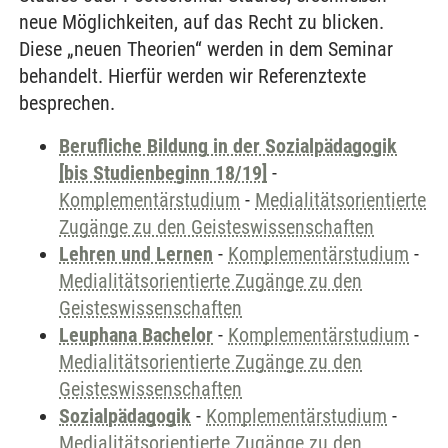
neue Möglichkeiten, auf das Recht zu blicken.
Diese „neuen Theorien“ werden in dem Seminar
behandelt. Hierfür werden wir Referenztexte
besprechen.
Berufliche Bildung in der Sozialpädagogik
[bis Studienbeginn 18/19]
-
Komplementärstudium
-
Medialitätsorientierte
Zugänge zu den Geisteswissenschaften
Lehren und Lernen
-
Komplementärstudium
-
Medialitätsorientierte Zugänge zu den
Geisteswissenschaften
Leuphana Bachelor
-
Komplementärstudium
-
Medialitätsorientierte Zugänge zu den
Geisteswissenschaften
Sozialpädagogik
-
Komplementärstudium
-
Medialitätsorientierte Zugänge zu den