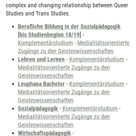
complex and changing relationship between Queer
Studies and Trans Studies.
Berufliche Bildung in der Sozialpädagogik
[bis Studienbeginn 18/19]
-
Komplementärstudium
-
Medialitätsorientierte
Zugänge zu den Geisteswissenschaften
Lehren und Lernen
-
Komplementärstudium
-
Medialitätsorientierte Zugänge zu den
Geisteswissenschaften
Leuphana Bachelor
-
Komplementärstudium
-
Medialitätsorientierte Zugänge zu den
Geisteswissenschaften
Sozialpädagogik
-
Komplementärstudium
-
Medialitätsorientierte Zugänge zu den
Geisteswissenschaften
Wirtschaftspädagogik
-