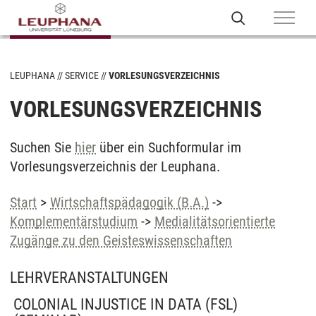
LEUPHANA
SERVICE
VORLESUNGSVERZEICHNIS
VORLESUNGSVERZEICHNIS
Suchen Sie
hier
über ein Suchformular im
Vorlesungsverzeichnis der Leuphana.
Start
>
Wirtschaftspädagogik (B.A.)
->
Komplementärstudium
->
Medialitätsorientierte
Zugänge zu den Geisteswissenschaften
LEHRVERANSTALTUNGEN
COLONIAL INJUSTICE IN DATA (FSL)