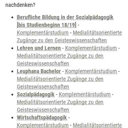
nachdenken?
Berufliche Bildung in der Sozialpädagogik
[bis Studienbeginn 18/19]
-
Komplementärstudium
-
Medialitätsorientierte
Zugänge zu den Geisteswissenschaften
Lehren und Lernen
-
Komplementärstudium
-
Medialitätsorientierte Zugänge zu den
Geisteswissenschaften
Leuphana Bachelor
-
Komplementärstudium
-
Medialitätsorientierte Zugänge zu den
Geisteswissenschaften
Sozialpädagogik
-
Komplementärstudium
-
Medialitätsorientierte Zugänge zu den
Geisteswissenschaften
Wirtschaftspädagogik
-
Komplementärstudium
-
Medialitätsorientierte