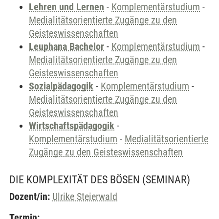
Lehren und Lernen
-
Komplementärstudium
-
Medialitätsorientierte Zugänge zu den
Geisteswissenschaften
Leuphana Bachelor
-
Komplementärstudium
-
Medialitätsorientierte Zugänge zu den
Geisteswissenschaften
Sozialpädagogik
-
Komplementärstudium
-
Medialitätsorientierte Zugänge zu den
Geisteswissenschaften
Wirtschaftspädagogik
-
Komplementärstudium
-
Medialitätsorientierte
Zugänge zu den Geisteswissenschaften
DIE KOMPLEXITÄT DES BÖSEN
(SEMINAR)
Dozent/in:
Ulrike Steierwald
Termin: