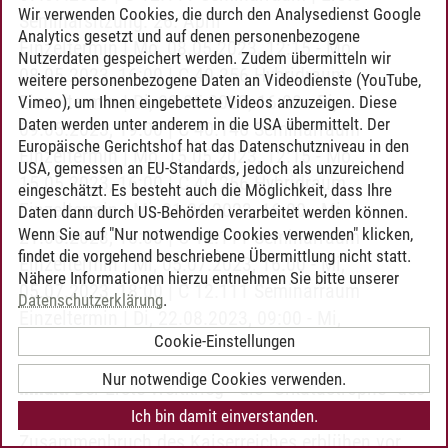
Wir verwenden Cookies, die durch den Analysedienst Google
Seminarsitzung: 26. April
Analytics gesetzt und auf denen personenbezogene
Einzeltermin | Mo, 08.05.2023, 12:15 - Mo,
Nutzerdaten gespeichert werden. Zudem übermitteln wir
08.05.2023, 16:00 | C 40.256 Hybridraum
weitere personenbezogene Daten an Videodienste (YouTube,
Einzeltermin | Di, 09.05.2023, 16:00 - Di,
Vimeo), um Ihnen eingebettete Videos anzuzeigen. Diese
Daten werden unter anderem in die USA übermittelt. Der
09.05.2023, 19:00 | C 40.146 Seminarraum
Europäische Gerichtshof hat das Datenschutzniveau in den
Einzeltermin | Mo, 15.05.2023, 12:15 - Mo,
USA, gemessen an EU-Standards, jedoch als unzureichend
15.05.2023, 16:00 | C 40.256 Hybridraum
eingeschätzt. Es besteht auch die Möglichkeit, dass Ihre
Einzeltermin | Mi, 21.06.2023, 16:00 - Mi,
Daten dann durch US-Behörden verarbeitet werden können.
Wenn Sie auf "Nur notwendige Cookies verwenden" klicken,
21.06.2023, 18:00 | C 12.111 Seminarraum
findet die vorgehend beschriebene Übermittlung nicht statt.
Einzeltermin | Mi, 05.07.2023, 16:00 - Mi,
Nähere Informationen hierzu entnehmen Sie bitte unserer
05.07.2023, 18:00 | C 12.111 Seminarraum
Datenschutzerklärung
.
Einzeltermin | Di, 22.08.2023, 09:00 - Mi,
Cookie-Einstellungen
23.08.2023, 20:00 | C 11.117 Seminarraum | AG
Nur notwendige Cookies verwenden.
Inhalt:
Der Erste Weltkrieg - die "Urkatastrophe" des
20. Jahrhunderts - entfesselt die Utopie. Nach dem
Ich bin damit einverstanden.
Zusammenbruch des Kaiserreiches erblühen vor