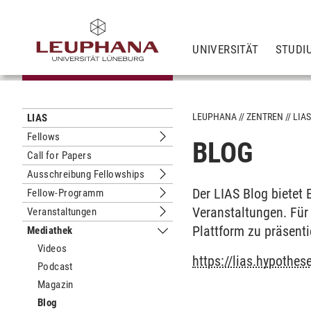
UNIVERSITÄT
STUDI
LEUPHANA
ZENTREN
LIA
LIAS
Fellows
BLOG
Untermenu Fellows
Call for Papers
Ausschreibung Fellowships
Untermenu Ausschreibung Fellowshi
Der LIAS Blog bietet 
Fellow-Programm
Untermenu Fellow-Programm
Veranstaltungen. Für 
Veranstaltungen
Untermenu Veranstaltungen
Plattform zu präsent
Mediathek
Untermenu Mediathek
Videos
https://lias.hypothes
Podcast
Magazin
Blog