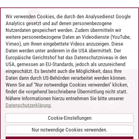
Wir verwenden Cookies, die durch den Analysedienst Google
Analytics gesetzt und auf denen personenbezogene
Nutzerdaten gespeichert werden. Zudem übermitteln wir
WHATSAPP
weitere personenbezogene Daten an Videodienste (YouTube,
Vimeo), um Ihnen eingebettete Videos anzuzeigen. Diese
Daten werden unter anderem in die USA übermittelt. Der
Europäische Gerichtshof hat das Datenschutzniveau in den
Christine Kramer
/
12.03.2026
USA, gemessen an EU-Standards, jedoch als unzureichend
eingeschätzt. Es besteht auch die Möglichkeit, dass Ihre
Daten dann durch US-Behörden verarbeitet werden können.
KONTAKT
Wenn Sie auf "Nur notwendige Cookies verwenden" klicken,
findet die vorgehend beschriebene Übermittlung nicht statt.
LEUPHANA ALS ARBEITGEBER
Nähere Informationen hierzu entnehmen Sie bitte unserer
INTRANET
Datenschutzerklärung
.
IMPRESSUM
Cookie-Einstellungen
DATENSCHUTZ
BARRIEREFREIHEIT
Nur notwendige Cookies verwenden.
COOKIE-EINSTELLUNGEN