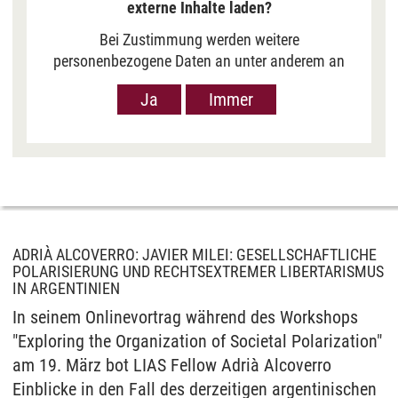
externe Inhalte laden?
Bei Zustimmung werden weitere
personenbezogene Daten an unter anderem an
Google in den USA übermittelt, um Ihnen Youtube-
Ja
Immer
Videos anzuzeigen. Der Europäische Gerichtshof
hat das Datenschutzniveau in den USA, gemessen
an EU-Standards, jedoch als unzureichend
eingeschätzt. Es besteht auch die Möglichkeit,
dass Ihre Daten dann durch US-Behörden
verarbeitet werden können. Klicken Sie auf „Ja“
erfolgt die Weitergabe nur für die Anzeige dieses
Videos. Bei Klick auf „Immer“ erfolgt die
ADRIÀ ALCOVERRO: JAVIER MILEI: GESELLSCHAFTLICHE
POLARISIERUNG UND RECHTSEXTREMER LIBERTARISMUS
Weitergabe generell bei Anzeige von Youtube-
IN ARGENTINIEN
Videos auf unserer Seite. Nähere Informationen
In seinem Onlinevortrag während des Workshops
hierzu entnehmen Sie bitte unserer
Datenschutzerklärung
.
"Exploring the Organization of Societal Polarization"
am 19. März bot LIAS Fellow Adrià Alcoverro
Einblicke in den Fall des derzeitigen argentinischen