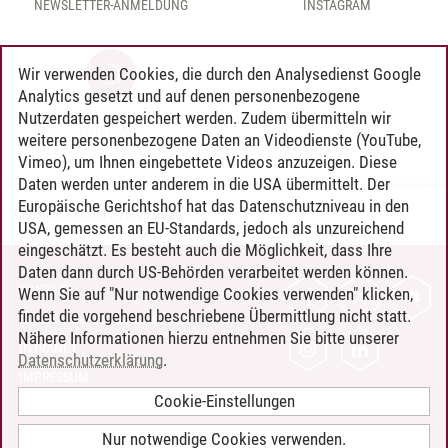
NEWSLETTER-ANMELDUNG
INSTAGRAM
Wir verwenden Cookies, die durch den Analysedienst Google
Analytics gesetzt und auf denen personenbezogene
Nutzerdaten gespeichert werden. Zudem übermitteln wir
WHATSAPP
weitere personenbezogene Daten an Videodienste (YouTube,
Vimeo), um Ihnen eingebettete Videos anzuzeigen. Diese
Daten werden unter anderem in die USA übermittelt. Der
Europäische Gerichtshof hat das Datenschutzniveau in den
Christine Kramer
/
26.06.2026
USA, gemessen an EU-Standards, jedoch als unzureichend
eingeschätzt. Es besteht auch die Möglichkeit, dass Ihre
Daten dann durch US-Behörden verarbeitet werden können.
KONTAKT
Wenn Sie auf "Nur notwendige Cookies verwenden" klicken,
findet die vorgehend beschriebene Übermittlung nicht statt.
LEUPHANA ALS ARBEITGEBER
Nähere Informationen hierzu entnehmen Sie bitte unserer
INTRANET
Datenschutzerklärung
.
IMPRESSUM
Cookie-Einstellungen
DATENSCHUTZ
BARRIEREFREIHEIT
Nur notwendige Cookies verwenden.