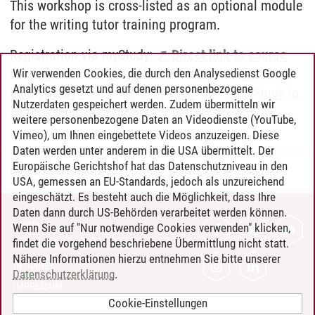
This workshop is cross-listed as an optional module
for the writing tutor training program.
Registration via myStudy:
➚ Direct link to course
catalogue of the Schreibzentrum / Writing Center
Wir verwenden Cookies, die durch den Analysedienst Google
Analytics gesetzt und auf denen personenbezogene
on myStudy
(You have to be logged into myStudy to
Nutzerdaten gespeichert werden. Zudem übermitteln wir
be redirected sucessfully)
weitere personenbezogene Daten an Videodienste (YouTube,
Vimeo), um Ihnen eingebettete Videos anzuzeigen. Diese
Daten werden unter anderem in die USA übermittelt. Der
Europäische Gerichtshof hat das Datenschutzniveau in den
Dagmar Knorr
/
05.08.2026
USA, gemessen an EU-Standards, jedoch als unzureichend
eingeschätzt. Es besteht auch die Möglichkeit, dass Ihre
Daten dann durch US-Behörden verarbeitet werden können.
KONTAKT
Wenn Sie auf "Nur notwendige Cookies verwenden" klicken,
findet die vorgehend beschriebene Übermittlung nicht statt.
LEUPHANA ALS ARBEITGEBER
Nähere Informationen hierzu entnehmen Sie bitte unserer
INTRANET
Datenschutzerklärung
.
IMPRESSUM
Cookie-Einstellungen
DATENSCHUTZ