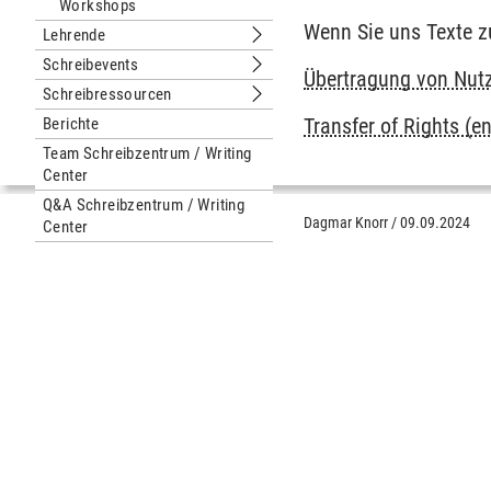
Workshops
Wenn Sie uns Texte z
Lehrende
Untermenu Lehrende
Schreibevents
Untermenu Schreibevents
Übertragung von Nutz
Schreibressourcen
Untermenu Schreibressourcen
Transfer of Rights (en
Berichte
Team Schreibzentrum / Writing
Center
Q&A Schreibzentrum / Writing
Dagmar Knorr
/
09.09.2024
Center