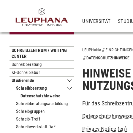
UNIVERSITÄT
STUDI
LEUPHANA
EINRICHTUNGE
SCHREIBZENTRUM / WRITING
CENTER
DATENSCHUTZHINWEISE
Schreibberatung
HINWEISE
KI-Schreiblabor
Studierende
NUTZUNG
Untermenu Studierende
Schreibberatung
Untermenu Schreibberatung
Datenschutzhinweise
Für das Schreibzentr
Schreibberatungsausbildung
Schreibgruppen
Datenschutzhinweise 
Schreib-Treff
Schreibwerkstatt DaF
Privacy Notice (en)