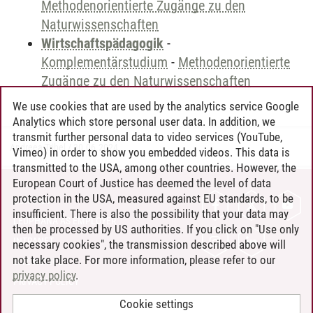
Methodenorientierte Zugänge zu den
Naturwissenschaften
Wirtschaftspädagogik
-
Komplementärstudium
-
Methodenorientierte
Zugänge zu den Naturwissenschaften
We use cookies that are used by the analytics service Google
Analytics which store personal user data. In addition, we
transmit further personal data to video services (YouTube,
Andreea Tribel
/
30.06.2024
Vimeo) in order to show you embedded videos. This data is
transmitted to the USA, among other countries. However, the
European Court of Justice has deemed the level of data
protection in the USA, measured against EU standards, to be
CONTACT
insufficient. There is also the possibility that your data may
LEUPHANA AS EMPLOYER
then be processed by US authorities. If you click on "Use only
INTRANET
necessary cookies", the transmission described above will
not take place. For more information, please refer to our
SITE NOTICE
privacy policy
.
PRIVACY POLICY
ACCESSIBILITY
Cookie settings