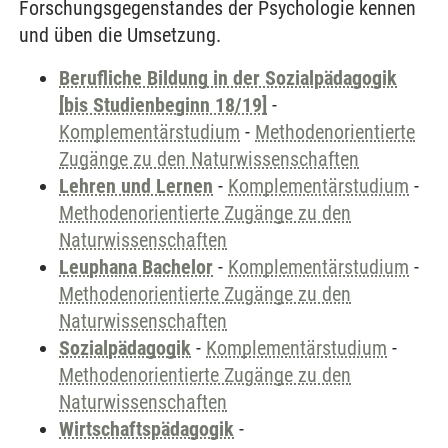
Forschungsgegenstandes der Psychologie kennen
und üben die Umsetzung.
Berufliche Bildung in der Sozialpädagogik
[bis Studienbeginn 18/19]
-
Komplementärstudium
-
Methodenorientierte
Zugänge zu den Naturwissenschaften
Lehren und Lernen
-
Komplementärstudium
-
Methodenorientierte Zugänge zu den
Naturwissenschaften
Leuphana Bachelor
-
Komplementärstudium
-
Methodenorientierte Zugänge zu den
Naturwissenschaften
Sozialpädagogik
-
Komplementärstudium
-
Methodenorientierte Zugänge zu den
Naturwissenschaften
Wirtschaftspädagogik
-