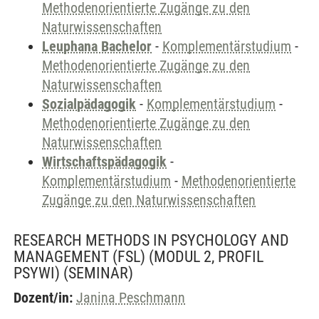
Methodenorientierte Zugänge zu den
Naturwissenschaften
Leuphana Bachelor
-
Komplementärstudium
-
Methodenorientierte Zugänge zu den
Naturwissenschaften
Sozialpädagogik
-
Komplementärstudium
-
Methodenorientierte Zugänge zu den
Naturwissenschaften
Wirtschaftspädagogik
-
Komplementärstudium
-
Methodenorientierte
Zugänge zu den Naturwissenschaften
RESEARCH METHODS IN PSYCHOLOGY AND
MANAGEMENT (FSL) (MODUL 2, PROFIL
PSYWI)
(SEMINAR)
Dozent/in:
Janina Peschmann