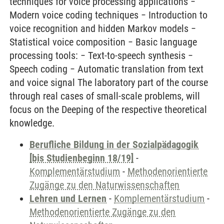
techniques for voice processing applications −
Modern voice coding techniques − Introduction to
voice recognition and hidden Markov models −
Statistical voice composition − Basic language
processing tools: − Text-to-speech synthesis −
Speech coding − Automatic translation from text
and voice signal The laboratory part of the course
through real cases of small-scale problems, will
focus on the Deeping of the respective theoretical
knowledge.
Berufliche Bildung in der Sozialpädagogik
[bis Studienbeginn 18/19]
-
Komplementärstudium
-
Methodenorientierte
Zugänge zu den Naturwissenschaften
Lehren und Lernen
-
Komplementärstudium
-
Methodenorientierte Zugänge zu den