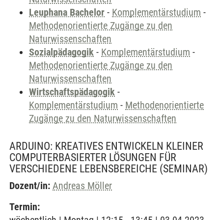
Leuphana Bachelor
-
Komplementärstudium
-
Methodenorientierte Zugänge zu den
Naturwissenschaften
Sozialpädagogik
-
Komplementärstudium
-
Methodenorientierte Zugänge zu den
Naturwissenschaften
Wirtschaftspädagogik
-
Komplementärstudium
-
Methodenorientierte
Zugänge zu den Naturwissenschaften
ARDUINO: KREATIVES ENTWICKELN KLEINER
COMPUTERBASIERTER LÖSUNGEN FÜR
VERSCHIEDENE LEBENSBEREICHE
(SEMINAR)
Dozent/in:
Andreas Möller
Termin: