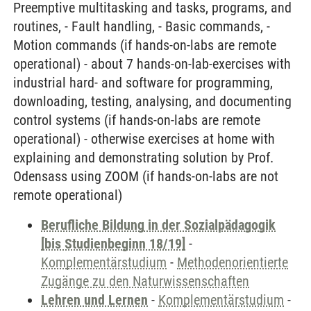
Preemptive multitasking and tasks, programs, and
routines, - Fault handling, - Basic commands, -
Motion commands (if hands-on-labs are remote
operational) - about 7 hands-on-lab-exercises with
industrial hard- and software for programming,
downloading, testing, analysing, and documenting
control systems (if hands-on-labs are remote
operational) - otherwise exercises at home with
explaining and demonstrating solution by Prof.
Odensass using ZOOM (if hands-on-labs are not
remote operational)
Berufliche Bildung in der Sozialpädagogik
[bis Studienbeginn 18/19]
-
Komplementärstudium
-
Methodenorientierte
Zugänge zu den Naturwissenschaften
Lehren und Lernen
-
Komplementärstudium
-