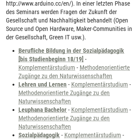
http://www.arduino.cc/en/). In einer letzten Phase
des Seminars werden Fragen der Zukunft der
Gesellschaft und Nachhaltigkeit behandelt (Open
Source und Open Hardware, Maker-Communities in
der Gesellschaft, Green IT usw.).
Berufliche Bildung in der Sozialpädagogik
[bis Studienbeginn 18/19]
-
Komplementärstudium
-
Methodenorientierte
Zugänge zu den Naturwissenschaften
Lehren und Lernen
-
Komplementärstudium
-
Methodenorientierte Zugänge zu den
Naturwissenschaften
Leuphana Bachelor
-
Komplementärstudium
-
Methodenorientierte Zugänge zu den
Naturwissenschaften
Sozialpädagogik
-
Komplementärstudium
-