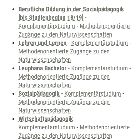
Berufliche Bildung in der Sozialpädagogik
[bis Studienbeginn 18/19]
-
Komplementärstudium
-
Methodenorientierte
Zugänge zu den Naturwissenschaften
Lehren und Lernen
-
Komplementärstudium
-
Methodenorientierte Zugänge zu den
Naturwissenschaften
Leuphana Bachelor
-
Komplementärstudium
-
Methodenorientierte Zugänge zu den
Naturwissenschaften
Sozialpädagogik
-
Komplementärstudium
-
Methodenorientierte Zugänge zu den
Naturwissenschaften
Wirtschaftspädagogik
-
Komplementärstudium
-
Methodenorientierte
Zugänge zu den Naturwissenschaften