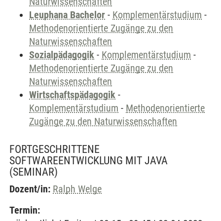
Naturwissenschaften
Leuphana Bachelor
-
Komplementärstudium
-
Methodenorientierte Zugänge zu den
Naturwissenschaften
Sozialpädagogik
-
Komplementärstudium
-
Methodenorientierte Zugänge zu den
Naturwissenschaften
Wirtschaftspädagogik
-
Komplementärstudium
-
Methodenorientierte
Zugänge zu den Naturwissenschaften
FORTGESCHRITTENE
SOFTWAREENTWICKLUNG MIT JAVA
(SEMINAR)
Dozent/in:
Ralph Welge
Termin: