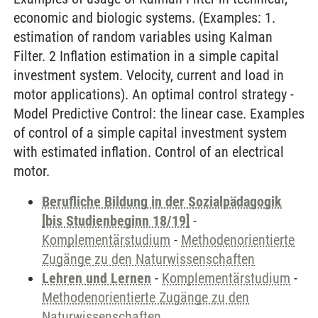
economic and biologic systems. (Examples: 1.
estimation of random variables using Kalman
Filter. 2 Inflation estimation in a simple capital
investment system. Velocity, current and load in
motor applications). An optimal control strategy -
Model Predictive Control: the linear case. Examples
of control of a simple capital investment system
with estimated inflation. Control of an electrical
motor.
Berufliche Bildung in der Sozialpädagogik
[bis Studienbeginn 18/19]
-
Komplementärstudium
-
Methodenorientierte
Zugänge zu den Naturwissenschaften
Lehren und Lernen
-
Komplementärstudium
-
Methodenorientierte Zugänge zu den
Naturwissenschaften