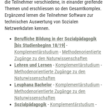
die Teilnehmer verschiedene, in einander greifende
Themen und erschliessen so den Gesamtkomplex.
Ergänzend lernen die Teilnehmer Software zur
technischen Auswertung von Sozialen
Netzwerkdaten kennen.
Berufliche Bildung in der Sozialpädagogik
[bis Studienbeginn 18/19]
-
Komplementärstudium
-
Methodenorientierte
Zugänge zu den Naturwissenschaften
Lehren und Lernen
-
Komplementärstudium
-
Methodenorientierte Zugänge zu den
Naturwissenschaften
Leuphana Bachelor
-
Komplementärstudium
-
Methodenorientierte Zugänge zu den
Naturwissenschaften
Sozialpädagogik
-
Komplementärstudium
-