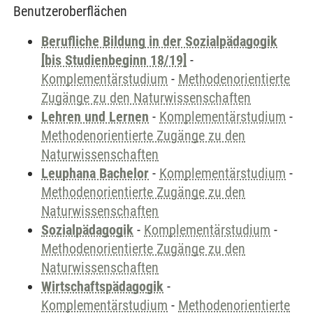
Benutzeroberflächen
Berufliche Bildung in der Sozialpädagogik
[bis Studienbeginn 18/19]
-
Komplementärstudium
-
Methodenorientierte
Zugänge zu den Naturwissenschaften
Lehren und Lernen
-
Komplementärstudium
-
Methodenorientierte Zugänge zu den
Naturwissenschaften
Leuphana Bachelor
-
Komplementärstudium
-
Methodenorientierte Zugänge zu den
Naturwissenschaften
Sozialpädagogik
-
Komplementärstudium
-
Methodenorientierte Zugänge zu den
Naturwissenschaften
Wirtschaftspädagogik
-
Komplementärstudium
-
Methodenorientierte