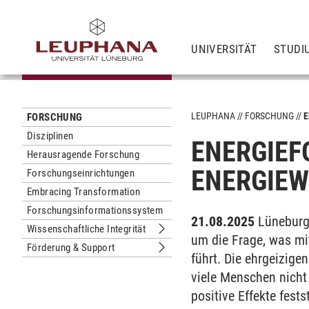
UNIVERSITÄT
STUDI
LEUPHANA
FORSCHUNG
E
FORSCHUNG
Disziplinen
ENERGIEF
Herausragende Forschung
ENERGIE
Forschungseinrichtungen
Embracing Transformation
Forschungsinformationssystem
21.08.2025
Lüneburg
Wissenschaftliche Integrität
Untermenu Wissenschaftliche Integri
um die Frage, was mi
Förderung & Support
Untermenu Förderung & Support
führt. Die ehrgeizige
viele Menschen nicht
positive Effekte fest