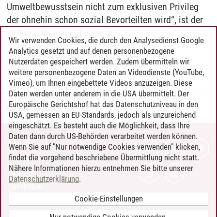
Umweltbewusstsein nicht zum exklusiven Privileg
der ohnehin schon sozial Bevorteilten wird“, ist der
Bildungsforscher überzeugt.
Wir verwenden Cookies, die durch den Analysedienst Google
Analytics gesetzt und auf denen personenbezogene
Nachzulesen ist die Veröffentlichung hier;
Nutzerdaten gespeichert werden. Zudem übermitteln wir
doi.org/10.1016/j.jenvp.2026.103085
weitere personenbezogene Daten an Videodienste (YouTube,
Vimeo), um Ihnen eingebettete Videos anzuzeigen. Diese
Daten werden unter anderem in die USA übermittelt. Der
Europäische Gerichtshof hat das Datenschutzniveau in den
Henning Zühlsdorff
/
27.05.2026
USA, gemessen an EU-Standards, jedoch als unzureichend
eingeschätzt. Es besteht auch die Möglichkeit, dass Ihre
Daten dann durch US-Behörden verarbeitet werden können.
KONTAKT
Wenn Sie auf "Nur notwendige Cookies verwenden" klicken,
findet die vorgehend beschriebene Übermittlung nicht statt.
LEUPHANA ALS ARBEITGEBER
Nähere Informationen hierzu entnehmen Sie bitte unserer
INTRANET
Datenschutzerklärung
.
IMPRESSUM
Cookie-Einstellungen
DATENSCHUTZ
BARRIEREFREIHEIT
Nur notwendige Cookies verwenden.