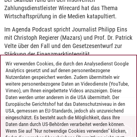
Zahlungsdienstleister Wirecard hat das Thema
Wirtschaftsprüfung in die Medien katapultiert.
Im Agenda Podcast spricht Journalist Philipp Eins
mit Christoph Regierer (Mazars) und Prof. Dr. Patrick
Velte über den Fall und den Gesetzesentwurf zur
Stärkung der Finanzmarktintegrität.
Wir verwenden Cookies, die durch den Analysedienst Google
Den Podcast finden Sie
hier
Analytics gesetzt und auf denen personenbezogene
Nutzerdaten gespeichert werden. Zudem übermitteln wir
weitere personenbezogene Daten an Videodienste (YouTube,
Vimeo), um Ihnen eingebettete Videos anzuzeigen. Diese
Daten werden unter anderem in die USA übermittelt. Der
Europäische Gerichtshof hat das Datenschutzniveau in den
Anke Bluemler
/
23.03.2021
USA, gemessen an EU-Standards, jedoch als unzureichend
eingeschätzt. Es besteht auch die Möglichkeit, dass Ihre
Daten dann durch US-Behörden verarbeitet werden können.
KONTAKT
Wenn Sie auf "Nur notwendige Cookies verwenden" klicken,