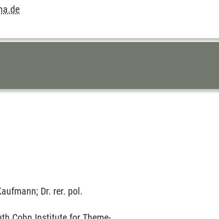
na.de
ufmann; Dr. rer. pol.
uth Cohn Institute for Theme-