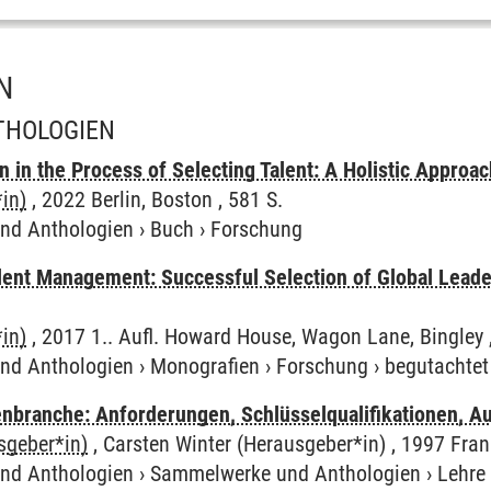
N
THOLOGIEN
on in the Process of Selecting Talent: A Holistic Approa
in)
, 2022 Berlin, Boston , 581 S.
und Anthologien
›
Buch
›
Forschung
lent Management: Successful Selection of Global Leader
in)
, 2017 1.. Aufl. Howard House, Wagon Lane, Bingley 
und Anthologien
›
Monografien
›
Forschung
›
begutachtet
enbranche: Anforderungen, Schlüsselqualifikationen, Au
sgeber*in)
, Carsten Winter (Herausgeber*in) , 1997 Fran
und Anthologien
›
Sammelwerke und Anthologien
›
Lehre