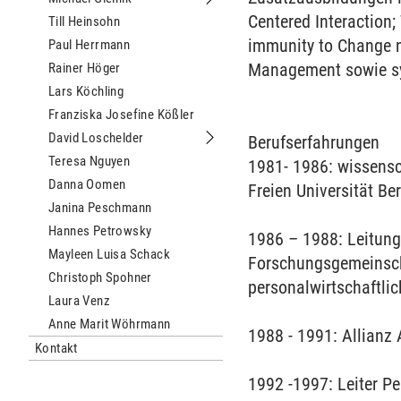
Untermenu Michael Gielnik
Centered Interaction
Till Heinsohn
immunity to Change 
Paul Herrmann
Management sowie sy
Rainer Höger
Lars Köchling
Franziska Josefine Kößler
David Loschelder
Berufserfahrungen
Untermenu David Loschelder
Teresa Nguyen
1981- 1986: wissensc
Danna Oomen
Freien Universität Ber
Janina Peschmann
Hannes Petrowsky
1986 – 1988: Leitung
Mayleen Luisa Schack
Forschungsgemeinscha
Christoph Spohner
personalwirtschaftlic
Laura Venz
Anne Marit Wöhrmann
1988 - 1991: Allianz
Kontakt
1992 -1997: Leiter P