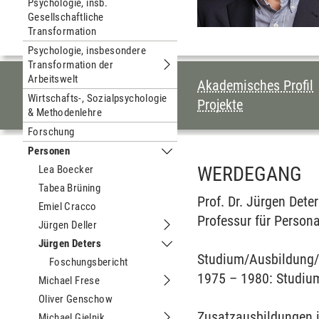
Psychologie, insb.
Gesellschaftliche
Transformation
Psychologie, insbesondere
Transformation der
Untermenu Psychologie, insbesonder
Arbeitswelt
INHALTSVERZEI
Akademisches Profil
Wirtschafts-, Sozialpsychologie
Projekte
& Methodenlehre
Forschung
Personen
Untermenu Personen
WERDEGANG
Lea Boecker
Tabea Brüning
Prof. Dr. Jürgen Dete
Emiel Cracco
Professur für Perso
Jürgen Deller
Untermenu Jürgen Deller
Jürgen Deters
Untermenu Jürgen Deters
Studium/Ausbildung/
Foschungsbericht
1975 – 1980: Studium 
Michael Frese
Untermenu Michael Frese
Oliver Genschow
Zusatzausbildungen in
Michael Gielnik