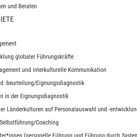
hen und Beraten
IETE
agement
klung globaler Führungskräfte
anagement und interkulturelle Kommunikation
d -beurteilung/Eignungsdiagnostik
ion in der Eignungsdiagnostik
ener Länderkulturen auf Personalauswahl und -entwicklun
Selbstführung/Coaching
iter*innen (personelle Führung und Führung durch Syste