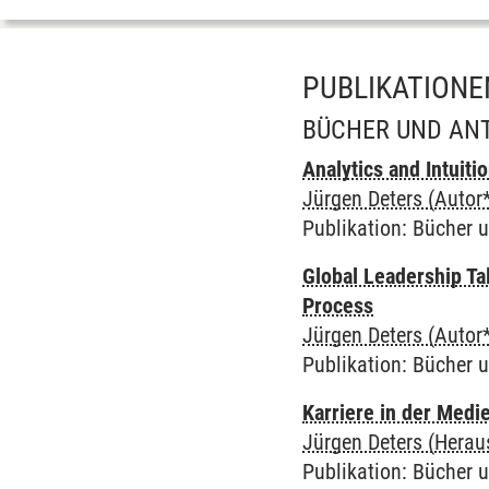
PUBLIKATIONE
BÜCHER UND AN
Analytics and Intuiti
Jürgen Deters (Autor*
Publikation
:
Bücher 
Global Leadership Ta
Process
Jürgen Deters (Autor*
Publikation
:
Bücher 
Karriere in der Medi
Jürgen Deters (Herau
Publikation
:
Bücher 