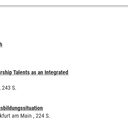
ch
ship Talents as an Integrated
, 243 S.
sbildungssituation
kfurt am Main , 224 S.