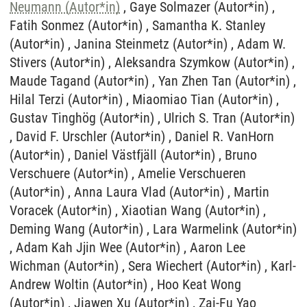
Neumann (Autor*in)
, Gaye Solmazer (Autor*in) , Fatih Sonmez (Autor*in) , Samantha K. Stanley (Autor*in) , Janina Steinmetz (Autor*in) , Adam W. Stivers (Autor*in) , Aleksandra Szymkow (Autor*in) , Maude Tagand (Autor*in) , Yan Zhen Tan (Autor*in) , Hilal Terzi (Autor*in) , Miaomiao Tian (Autor*in) , Gustav Tinghög (Autor*in) , Ulrich S. Tran (Autor*in) , David F. Urschler (Autor*in) , Daniel R. VanHorn (Autor*in) , Daniel Västfjäll (Autor*in) , Bruno Verschuere (Autor*in) , Amelie Verschueren (Autor*in) , Anna Laura Vlad (Autor*in) , Martin Voracek (Autor*in) , Xiaotian Wang (Autor*in) , Deming Wang (Autor*in) , Lara Warmelink (Autor*in) , Adam Kah Jjin Wee (Autor*in) , Aaron Lee Wichman (Autor*in) , Sera Wiechert (Autor*in) , Karl-Andrew Woltin (Autor*in) , Hoo Keat Wong (Autor*in) , Jiawen Xu (Autor*in) , Zai-Fu Yao (Autor*in) ,