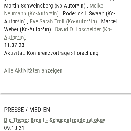
Martin Schweinsberg (Ko-Autor*in) ,
Meikel
Neumann (Ko-Autor*in)
, Roderick I. Swaab (Ko-
Autor*in) ,
Eve Sarah Troll (Ko-Autor*in)
, Marcel
Weber (Ko-Autor*in) ,
David D. Loschelder (Ko-
Autor*in)
11.07.23
Aktivität
:
Konferenzvorträge
›
Forschung
Alle Aktivitäten anzeigen
PRESSE / MEDIEN
Die These: Brexit - Schadenfreude ist okay
09.10.21