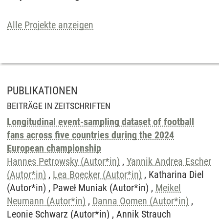
Alle Projekte anzeigen
PUBLIKATIONEN
BEITRÄGE IN ZEITSCHRIFTEN
Longitudinal event-sampling dataset of football
fans across five countries during the 2024
European championship
Hannes Petrowsky (Autor*in)
,
Yannik Andrea Escher
(Autor*in)
,
Lea Boecker (Autor*in)
, Katharina Diel
(Autor*in) , Paweł Muniak (Autor*in) ,
Meikel
Neumann (Autor*in)
,
Danna Oomen (Autor*in)
,
Leonie Schwarz (Autor*in) , Annik Strauch