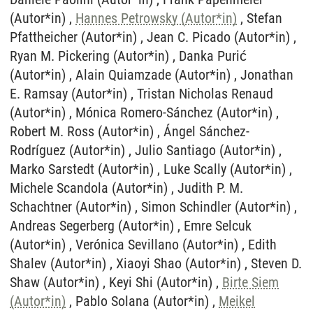
(Autor*in) ,
Hannes Petrowsky (Autor*in)
, Stefan
Pfattheicher (Autor*in) , Jean C. Picado (Autor*in) ,
Ryan M. Pickering (Autor*in) , Danka Purić
(Autor*in) , Alain Quiamzade (Autor*in) , Jonathan
E. Ramsay (Autor*in) , Tristan Nicholas Renaud
(Autor*in) , Mónica Romero-Sánchez (Autor*in) ,
Robert M. Ross (Autor*in) , Ángel Sánchez-
Rodríguez (Autor*in) , Julio Santiago (Autor*in) ,
Marko Sarstedt (Autor*in) , Luke Scally (Autor*in) ,
Michele Scandola (Autor*in) , Judith P. M.
Schachtner (Autor*in) , Simon Schindler (Autor*in) ,
Andreas Segerberg (Autor*in) , Emre Selcuk
(Autor*in) , Verónica Sevillano (Autor*in) , Edith
Shalev (Autor*in) , Xiaoyi Shao (Autor*in) , Steven D.
Shaw (Autor*in) , Keyi Shi (Autor*in) ,
Birte Siem
(Autor*in)
, Pablo Solana (Autor*in) ,
Meikel