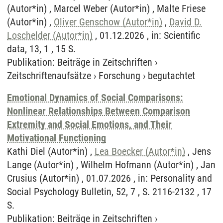
(Autor*in) , Marcel Weber (Autor*in) , Malte Friese
(Autor*in) ,
Oliver Genschow (Autor*in)
,
David D.
Loschelder (Autor*in)
, 01.12.2026 , in: Scientific
data, 13, 1 , 15 S.
Publikation
:
Beiträge in Zeitschriften
›
Zeitschriftenaufsätze
›
Forschung
›
begutachtet
Emotional Dynamics of Social Comparisons:
Nonlinear Relationships Between Comparison
Extremity and Social Emotions, and Their
Motivational Functioning
Kathi Diel (Autor*in) ,
Lea Boecker (Autor*in)
, Jens
Lange (Autor*in) , Wilhelm Hofmann (Autor*in) , Jan
Crusius (Autor*in) , 01.07.2026 , in: Personality and
Social Psychology Bulletin, 52, 7 , S. 2116-2132 , 17
S.
Publikation
:
Beiträge in Zeitschriften
›