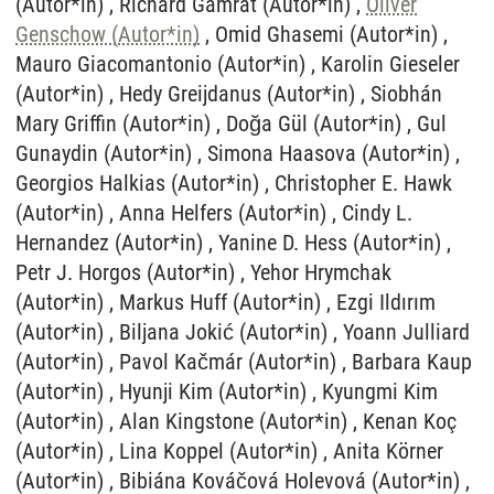
(Autor*in) , Richard Gamrát (Autor*in) ,
Oliver
Genschow (Autor*in)
, Omid Ghasemi (Autor*in) , Mauro Giacomantonio (Autor*in) , Karolin Gieseler (Autor*in) , Hedy Greijdanus (Autor*in) , Siobhán Mary Griffin (Autor*in) , Doğa Gül (Autor*in) , Gul Gunaydin (Autor*in) , Simona Haasova (Autor*in) , Georgios Halkias (Autor*in) , Christopher E. Hawk (Autor*in) , Anna Helfers (Autor*in) , Cindy L. Hernandez (Autor*in) , Yanine D. Hess (Autor*in) , Petr J. Horgos (Autor*in) , Yehor Hrymchak (Autor*in) , Markus Huff (Autor*in) , Ezgi Ildırım (Autor*in) , Biljana Jokić (Autor*in) , Yoann Julliard (Autor*in) , Pavol Kačmár (Autor*in) , Barbara Kaup (Autor*in) , Hyunji Kim (Autor*in) , Kyungmi Kim (Autor*in) , Alan Kingstone (Autor*in) , Kenan Koç (Autor*in) , Lina Koppel (Autor*in) , Anita Körner (Autor*in) , Bibiána Kováčová Holevová (Autor*in) , Paul Danielle Labor (Autor*in) ,