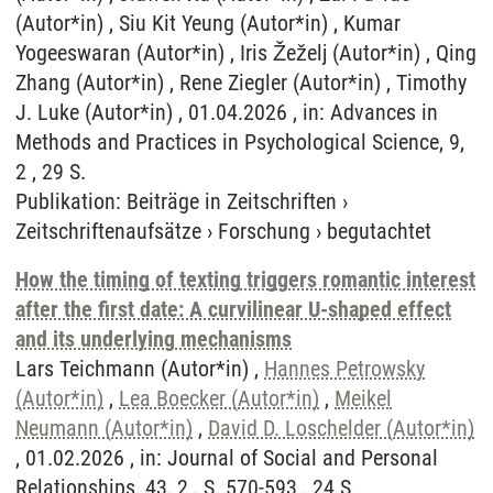
Publikation
:
Beiträge in Zeitschriften
›
Zeitschriftenaufsätze
›
Forschung
›
begutachtet
How the timing of texting triggers romantic interest
after the first date: A curvilinear U-shaped effect
and its underlying mechanisms
Lars Teichmann (Autor*in) ,
Hannes Petrowsky
(Autor*in)
,
Lea Boecker (Autor*in)
,
Meikel
Neumann (Autor*in)
,
David D. Loschelder (Autor*in)
, 01.02.2026 , in: Journal of Social and Personal
Relationships, 43, 2 , S. 570-593 , 24 S.