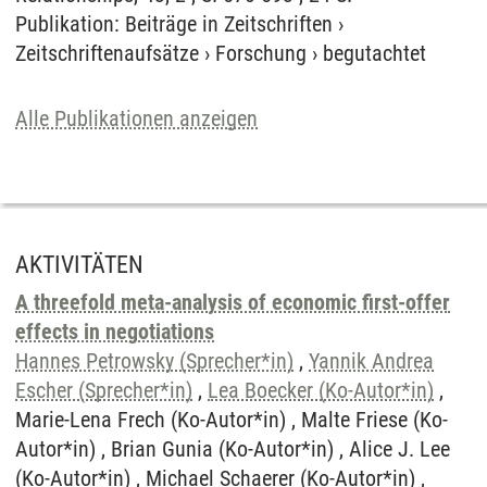
Publikation
:
Beiträge in Zeitschriften
›
Zeitschriftenaufsätze
›
Forschung
›
begutachtet
Alle Publikationen anzeigen
AKTIVITÄTEN
A threefold meta-analysis of economic first-offer
effects in negotiations
Hannes Petrowsky (Sprecher*in)
,
Yannik Andrea
Escher (Sprecher*in)
,
Lea Boecker (Ko-Autor*in)
,
Marie-Lena Frech (Ko-Autor*in) , Malte Friese (Ko-
Autor*in) , Brian Gunia (Ko-Autor*in) , Alice J. Lee
(Ko-Autor*in) , Michael Schaerer (Ko-Autor*in) ,