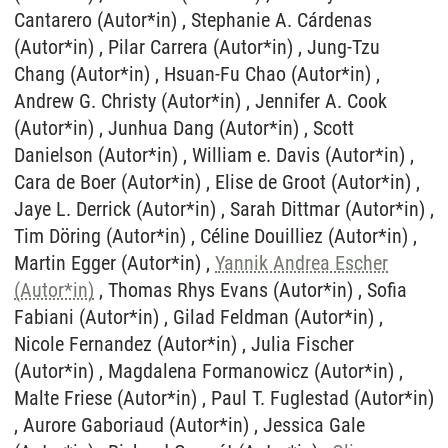
Cantarero (Autor*in) , Stephanie A. Cárdenas
(Autor*in) , Pilar Carrera (Autor*in) , Jung-Tzu
Chang (Autor*in) , Hsuan-Fu Chao (Autor*in) ,
Andrew G. Christy (Autor*in) , Jennifer A. Cook
(Autor*in) , Junhua Dang (Autor*in) , Scott
Danielson (Autor*in) , William e. Davis (Autor*in) ,
Cara de Boer (Autor*in) , Elise de Groot (Autor*in) ,
Jaye L. Derrick (Autor*in) , Sarah Dittmar (Autor*in) ,
Tim Döring (Autor*in) , Céline Douilliez (Autor*in) ,
Martin Egger (Autor*in) ,
Yannik Andrea Escher
(Autor*in)
, Thomas Rhys Evans (Autor*in) , Sofia
Fabiani (Autor*in) , Gilad Feldman (Autor*in) ,
Nicole Fernandez (Autor*in) , Julia Fischer
(Autor*in) , Magdalena Formanowicz (Autor*in) ,
Malte Friese (Autor*in) , Paul T. Fuglestad (Autor*in)
, Aurore Gaboriaud (Autor*in) , Jessica Gale