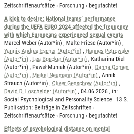
Zeitschriftenaufsätze
›
Forschung
›
begutachtet
A kick to desire: National teams’ performance
during the UEFA EURO 2024 affected the frequency
with which Europeans experienced sexual events
Marcel Weber (Autor*in) , Malte Friese (Autor*in) ,
Yannik Andrea Escher (Autor*in)
,
Hannes Petrowsky
(Autor*in)
,
Lea Boecker (Autor*in)
, Katharina Diel
(Autor*in) , Paweł Muniak (Autor*in) ,
Danna Oomen
(Autor*in)
,
Meikel Neumann (Autor*in)
, Annik
Strauch (Autor*in) ,
Oliver Genschow (Autor*in)
,
David D. Loschelder (Autor*in)
, 04.06.2026 , in:
Social Psychological and Personality Science , 13 S.
Publikation
:
Beiträge in Zeitschriften
›
Zeitschriftenaufsätze
›
Forschung
›
begutachtet
Effects of psychological distance on mental