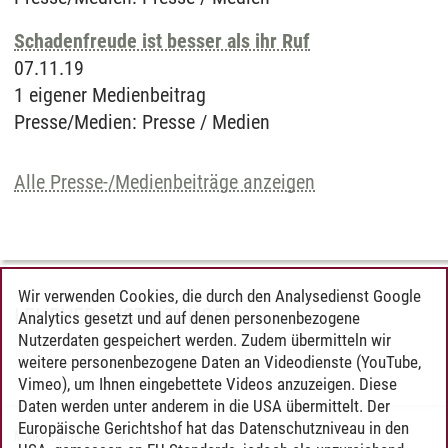
Schadenfreude ist besser als ihr Ruf
07.11.19
1 eigener Medienbeitrag
Presse/Medien
:
Presse / Medien
Alle Presse-/Medienbeiträge anzeigen
Wir verwenden Cookies, die durch den Analysedienst Google
LEHRVERANSTALTUNGEN
Analytics gesetzt und auf denen personenbezogene
Nutzerdaten gespeichert werden. Zudem übermitteln wir
Keine Veranstaltungen gefunden.
weitere personenbezogene Daten an Videodienste (YouTube,
Vimeo), um Ihnen eingebettete Videos anzuzeigen. Diese
Daten werden unter anderem in die USA übermittelt. Der
Europäische Gerichtshof hat das Datenschutzniveau in den
Maike Hugendick
/
08.04.2026