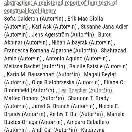
abstraction: A registered report of four tests of
construal level theory
Sofia Calderon (Autor*in) , Erik Mac Giolla
(Autor*in) , Karl Ask (Autor*in) , Susanne Jana Adler
(Autor*in) , Jens Agerström (Autor*in) , Burcu
Akpınar (Autor*in) , Nihan Albayrak (Autor*in) ,
Francesca Romana Alparone (Autor*in) , Shahrazad
Amin (Autor*in) , Antonio Aquino (Autor*in) ,
Melissa Bachet (Autor*in) , Baisile Baisile (Autor*in)
, Karin M. Bausenhart (Autor*in) , Magali Beylat
(Autor*in) , Olga Bialobrzeska (Autor*in) , Eliana C.
Bloomfield (Autor*in) ,
Lea Boecker (Autor*in)
,
Matteo Bonora (Autor*in) , Shannon T. Brady
(Autor*in) , Jared G. Branch (Autor*in) , Nicole E.
Brandy (Autor*in) , Kelley T. Bui (Autor*in) , Mariela
Bustos-Ortega (Autor*in) , Amparo Caballero
(Autor*in) , Andi Cai (Autor*in) , Katarzyna