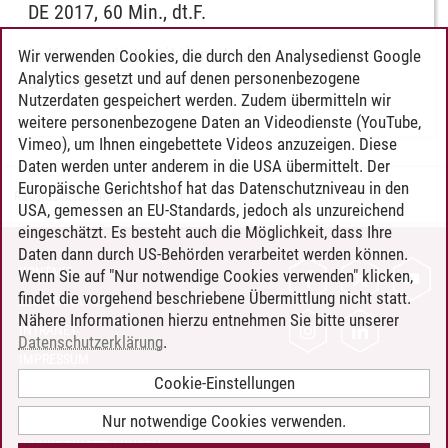
DE 2017, 60 Min., dt.F.
In Kooperation mit dem Archiv
Wir verwenden Cookies, die durch den Analysedienst Google
Analytics gesetzt und auf denen personenbezogene
der Zukunft
Nutzerdaten gespeichert werden. Zudem übermitteln wir
weitere personenbezogene Daten an Videodienste (YouTube,
Vimeo), um Ihnen eingebettete Videos anzuzeigen. Diese
Daten werden unter anderem in die USA übermittelt. Der
Europäische Gerichtshof hat das Datenschutzniveau in den
Rasmus Schmahl
/
30.06.2024
USA, gemessen an EU-Standards, jedoch als unzureichend
eingeschätzt. Es besteht auch die Möglichkeit, dass Ihre
Daten dann durch US-Behörden verarbeitet werden können.
KONTAKT
Wenn Sie auf "Nur notwendige Cookies verwenden" klicken,
findet die vorgehend beschriebene Übermittlung nicht statt.
LEUPHANA ALS ARBEITGEBER
Nähere Informationen hierzu entnehmen Sie bitte unserer
INTRANET
Datenschutzerklärung
.
IMPRESSUM
Cookie-Einstellungen
DATENSCHUTZ
BARRIEREFREIHEIT
Nur notwendige Cookies verwenden.
COOKIE-EINSTELLUNGEN