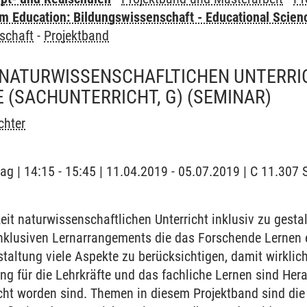
 Education: Bildungswissenschaft - Educational Scien
schaft
-
Projektband
 NATURWISSENSCHAFLTICHEN UNTERRIC
 (SACHUNTERRICHT, G)
(SEMINAR)
chter
tag | 14:15 - 15:45 | 11.04.2019 - 05.07.2019 | C 11.307
it naturwissenschaftlichen Unterricht inklusiv zu gesta
nklusiven Lernarrangements die das Forschende Lernen e
staltung viele Aspekte zu berücksichtigen, damit wirklic
g für die Lehrkräfte und das fachliche Lernen sind Her
cht worden sind. Themen in diesem Projektband sind di