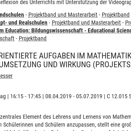
Reflexion des Unterrichts mit Unterstützung der Videogra
undschulen
-
Projektband und Masterarbeit
-
Projektband
pt- und Realschulen
-
Projektband und Masterarbeit
-
Pr
 Education: Bildungswissenschaft - Educational Scien
schaft
-
Projektband
IENTIERTE AUFGABEN IM MATHEMATIK
 UMSETZUNG UND WIRKUNG
(PROJEKTS
Besser
tag | 16:15 - 17:45 | 08.04.2019 - 05.07.2019 | C 12.015
zentrales Element des Lehrens und Lernens von Mathem
 Schülerinnen und Schülern anzupassen, stellt eine gro