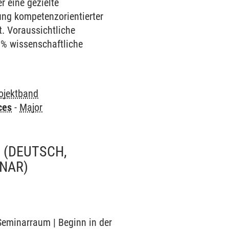
 eine gezielte
ung kompetenzorientierter
. Voraussichtliche
0% wissenschaftliche
ojektband
ces
-
Major
 (DEUTSCH,
INAR)
 Seminarraum | Beginn in der