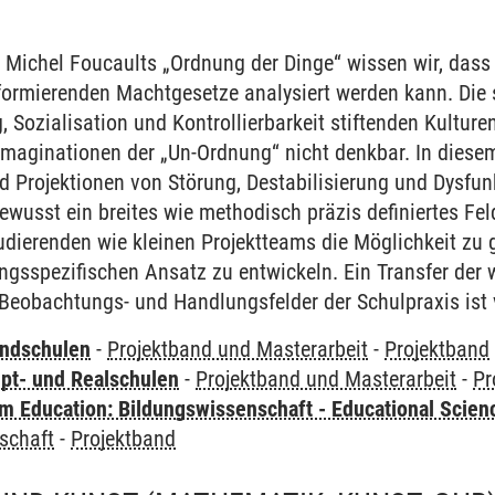
t Michel Foucaults „Ordnung der Dinge“ wissen wir, dass 
formierenden Machtgesetze analysiert werden kann. Die s
g, Sozialisation und Kontrollierbarkeit stiftenden Kulture
maginationen der „Un-Ordnung“ nicht denkbar. In diese
 Projektionen von Störung, Destabilisierung und Dysfunk
wusst ein breites wie methodisch präzis definiertes Fe
dierenden wie kleinen Projektteams die Möglichkeit zu 
gsspezifischen Ansatz zu entwickeln. Ein Transfer der 
 Beobachtungs- und Handlungsfelder der Schulpraxis ist
undschulen
-
Projektband und Masterarbeit
-
Projektband
pt- und Realschulen
-
Projektband und Masterarbeit
-
Pr
 Education: Bildungswissenschaft - Educational Scien
schaft
-
Projektband