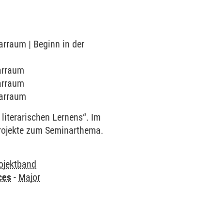
narraum | Beginn in der
narraum
narraum
narraum
literarischen Lernens“. Im
projekte zum Seminarthema.
ojektband
ces
-
Major