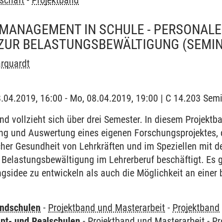
schaft
-
Projektband
MANAGEMENT IN SCHULE - PERSONAL
ZUR BELASTUNGSBEWÄLTIGUNG
(SEMI
rquardt
8.04.2019, 16:00 - Mo, 08.04.2019, 19:00 | C 14.203 Se
d vollzieht sich über drei Semester. In diesem Projekt
ng und Auswertung eines eigenen Forschungsprojektes, 
er Gesundheit von Lehrkräften und im Speziellen mit d
Belastungsbewältigung im Lehrerberuf beschäftigt. Es g
ngsidee zu entwickeln als auch die Möglichkeit an eine
undschulen
-
Projektband und Masterarbeit
-
Projektband
pt- und Realschulen
-
Projektband und Masterarbeit
-
Pr