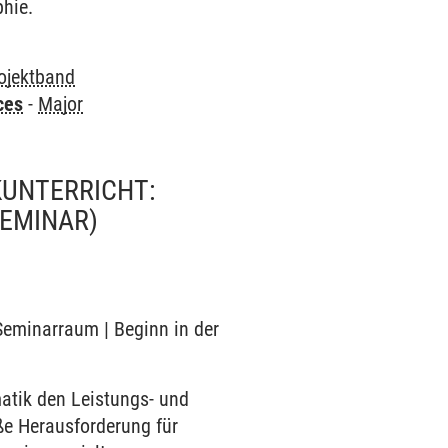
phie.
ojektband
ces
-
Major
UNTERRICHT:
EMINAR)
 Seminarraum | Beginn in der
atik den Leistungs- und
ße Herausforderung für