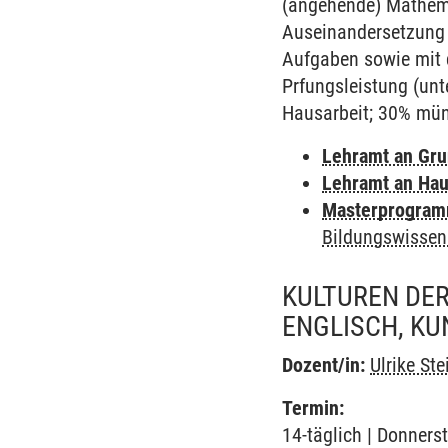
(angehende) Mathemat
Auseinandersetzung 
Aufgaben sowie mit d
Prfungsleistung (unt
Hausarbeit; 30% mün
Lehramt an Gr
Lehramt an Hau
Masterprogramm
Bildungswissen
KULTUREN DER
ENGLISCH, KUN
Dozent/in:
Ulrike St
Termin:
14-täglich | Donners