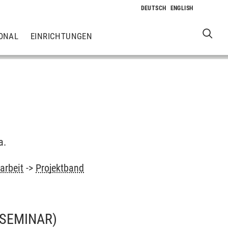
ONAL
EINRICHTUNGEN
a.
arbeit
->
Projektband
(SEMINAR)