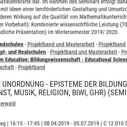
iklehrkräfte dar. Im Rahmen des Seminars erfolgt daher
mit Ideen einer lernförderlichen Gestaltung und Umsetz
eren Wirkung auf die Qualität von Mathematikunterricht
er Vorbehalt): Kombinierte wissenschftliche Leistung (7
dliche Präsentation) im Wintersemester 2019/ 2020.
undschulen
-
Projektband und Masterarbeit
-
Projektband
pt- und Realschulen
-
Projektband und Masterarbeit
-
Pr
 Education: Bildungswissenschaft - Educational Scien
schaft
-
Projektband
 UNORDNUNG - EPISTEME DER BILDUNG
ST, MUSIK, RELIGION, BIWI, GHR)
(SEM
eierwald
tag | 16:15 - 17:45 | 08.04.2019 - 05.07.2019 | C 12.010