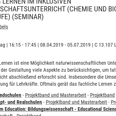
LERNEN IM INKLUSIVEN
CHAFTSUNTERRICHT (CHEMIE UND BIO
FE)
(SEMINAR)
bels
ag | 16:15 - 17:45 | 08.04.2019 - 05.07.2019 | C 13.107 L
rnen ist eine Möglichkeit naturwissenschaftlichen Unter
ei der Gestaltung viele Aspekte zu berücksichtigen, um ta
nicht abschließend erforscht sind. Insbesondere die Umset
ng für Lehrkräfte. Oftmals gerät das fachliche Lernen z
undschulen
-
Projektband und Masterarbeit
-
Projektband
pt- und Realschulen
-
Projektband und Masterarbeit
-
Pr
 Education: Bildungswissenschaft - Educational Scien