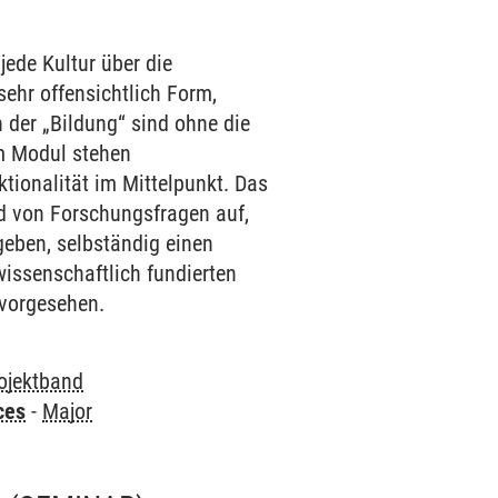
jede Kultur über die
ehr offensichtlich Form,
n der „Bildung“ sind ohne die
m Modul stehen
tionalität im Mittelpunkt. Das
ld von Forschungsfragen auf,
geben, selbständig einen
wissenschaftlich fundierten
 vorgesehen.
ojektband
ces
-
Major