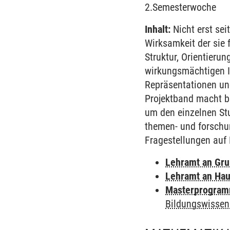
2.Semesterwoche
Inhalt:
Nicht erst sei
Wirksamkeit der sie 
Struktur, Orientierun
wirkungsmächtigen I
Repräsentationen und
Projektband macht be
um den einzelnen Stu
themen- und forschun
Fragestellungen auf
Lehramt an Gr
Lehramt an Hau
Masterprogramm
Bildungswissen