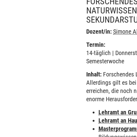
FORSCHENDES 
NATURWISSENS
SEKUNDARSTU
Dozent/in:
Simone A
Termin:
14-täglich | Donnerst
Semesterwoche
Inhalt:
Forschendes Le
Allerdings gilt es b
erreichen, die noch 
enorme Herausforderu
Lehramt an Gr
Lehramt an Hau
Masterprogramm