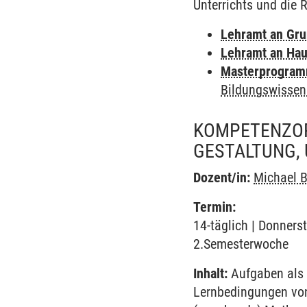
Unterrichts und die 
Lehramt an Gr
Lehramt an Hau
Masterprogramm
Bildungswissen
KOMPETENZOR
GESTALTUNG,
Dozent/in:
Michael 
Termin:
14-täglich | Donners
2.Semesterwoche
Inhalt:
Aufgaben als 
Lernbedingungen von