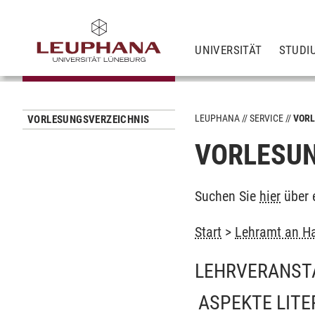
UNIVERSITÄT
STUDI
LEUPHANA
SERVICE
VORL
VORLESUNGSVERZEICHNIS
VORLESUN
Suchen Sie
hier
über 
Start
>
Lehramt an Ha
LEHRVERANST
ASPEKTE LITE