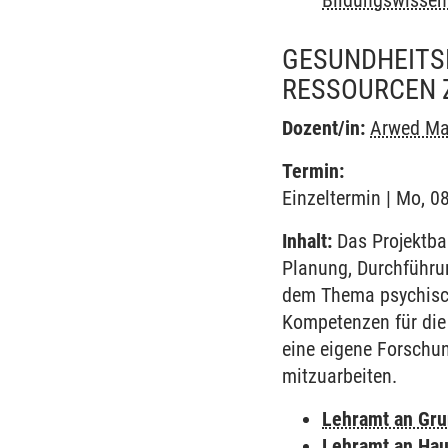
Bildungswissen
GESUNDHEITS
RESSOURCEN 
Dozent/in:
Arwed Ma
Termin:
Einzeltermin | Mo, 0
Inhalt:
Das Projektban
Planung, Durchführu
dem Thema psychisch
Kompetenzen für die 
eine eigene Forschu
mitzuarbeiten.
Lehramt an Gr
Lehramt an Hau