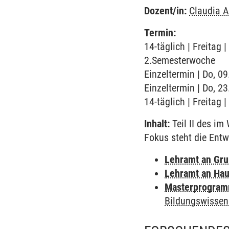
Dozent/in:
Claudia A
Termin:
14-täglich | Freitag 
2.Semesterwoche
Einzeltermin | Do, 0
Einzeltermin | Do, 2
14-täglich | Freitag
Inhalt:
Teil II des i
Fokus steht die Ent
Lehramt an Gr
Lehramt an Hau
Masterprogramm
Bildungswissen