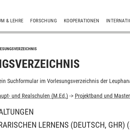
UM & LEHRE
FORSCHUNG
KOOPERATIONEN
INTERNATI
ESUNGSVERZEICHNIS
GSVERZEICHNIS
ein Suchformular im Vorlesungsverzeichnis der Leuphan
upt- und Realschulen (M.Ed.)
->
Projektband und Master
ALTUNGEN
RARISCHEN LERNENS (DEUTSCH, GHR)