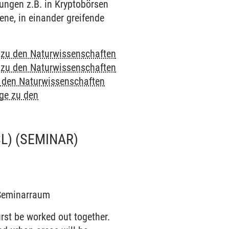
zungen z.B. in Kryptobörsen
ene, in einander greifende
e zu den Naturwissenschaften
e zu den Naturwissenschaften
u den Naturwissenschaften
nge zu den
L)
(SEMINAR)
3 Seminarraum
rst be worked out together.