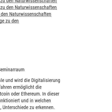
e zu den Naturwissenschaften
e zu den Naturwissenschaften
u den Naturwissenschaften
nge zu den
1 Seminarraum
e und wird die Digitalisierung
fahren ermöglicht die
coin oder Ethereum. In dieser
nktioniert und in welchen
 Unterschiede zu erkennen.