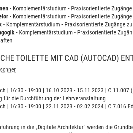
rnen
-
Komplementärstudium
-
Praxisorientierte Zugäng
elor
-
Komplementärstudium
-
Praxisorientierte Zugäng
k
-
Komplementärstudium
-
Praxisorientierte Zugänge z
agogik
-
Komplementärstudium
-
Praxisorientierte Zugä
aften
ICHE TOILETTE MIT CAD (AUTOCAD) EN
rschner
ch | 16:30 - 19:00 | 16.10.2023 - 15.11.2023 | C 11.007 
 für die Durchführung der Lehrveranstaltung
ch | 16:30 - 19:00 | 22.11.2023 - 02.02.2024 | C 7.016 
führung in die „Digitale Architektur“ werden die Grundbe