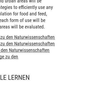
nd urban areas will be
egies to efficiently use any
lation for food and feed,
ach form of use will be
areas will be evaluated.
e zu den Naturwissenschaften
e zu den Naturwissenschaften
u den Naturwissenschaften
nge zu den
LLE LERNEN