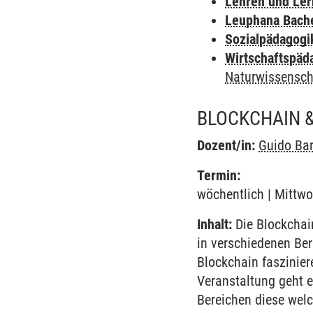
Lehren und Le
Leuphana Bach
Sozialpädagogi
Wirtschaftspäd
Naturwissensch
BLOCKCHAIN 
Dozent/in:
Guido Ba
Termin:
wöchentlich | Mittwo
Inhalt:
Die Blockchain
in verschiedenen Ber
Blockchain faszinie
Veranstaltung geht e
Bereichen diese wel