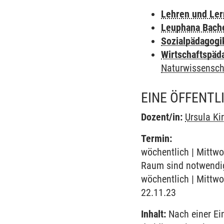
Lehren und Le
Leuphana Bach
Sozialpädagogi
Wirtschaftspäd
Naturwissensch
EINE ÖFFENTL
Dozent/in:
Ursula Ki
Termin:
wöchentlich | Mittwo
Raum sind notwendig
wöchentlich | Mittwo
22.11.23
Inhalt:
Nach einer Ein