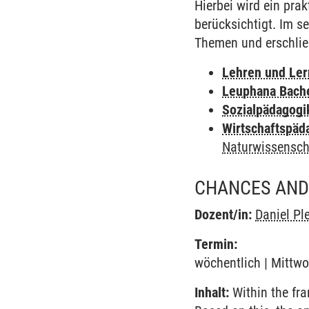
Hierbei wird ein pra
berücksichtigt. Im s
Themen und erschli
Lehren und Le
Leuphana Bach
Sozialpädagogi
Wirtschaftspäd
Naturwissensch
CHANCES AND
Dozent/in:
Daniel Pl
Termin:
wöchentlich | Mittwo
Inhalt:
Within the fra