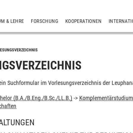
UM & LEHRE
FORSCHUNG
KOOPERATIONEN
INTERNATI
ESUNGSVERZEICHNIS
GSVERZEICHNIS
ein Suchformular im Vorlesungsverzeichnis der Leuphan
elor (B.A./B.Eng./B.Sc./LL.B.)
->
Komplementärstudiu
chaften
ALTUNGEN