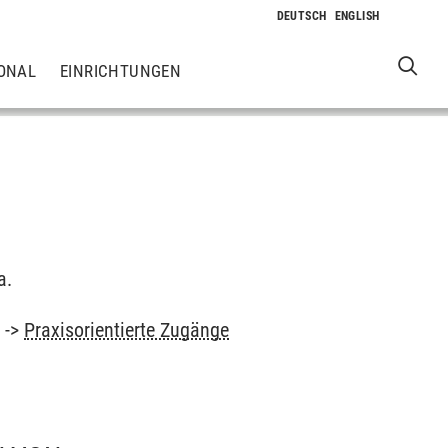
ONAL
EINRICHTUNGEN
a.
m
->
Praxisorientierte Zugänge