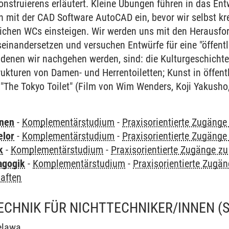
nstruierens erläutert. Kleine Übungen führen in das Ent
n mit der CAD Software AutoCAD ein, bevor wir selbst kr
lichen WCs einsteigen. Wir werden uns mit den Herausfo
einandersetzen und versuchen Entwürfe für eine "öffentlic
denen wir nachgehen werden, sind: die Kulturgeschichte d
ukturen von Damen- und Herrentoiletten; Kunst in öffentl
 "The Tokyo Toilet" (Film von Wim Wenders, Koji Yakusho, 
rnen
-
Komplementärstudium
-
Praxisorientierte Zugäng
elor
-
Komplementärstudium
-
Praxisorientierte Zugäng
k
-
Komplementärstudium
-
Praxisorientierte Zugänge z
agogik
-
Komplementärstudium
-
Praxisorientierte Zugä
aften
ECHNIK FÜR NICHTTECHNIKER/INNEN
(
elawa