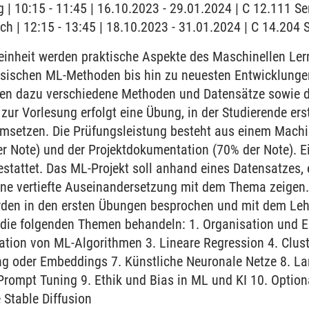
 | 10:15 - 11:45 | 16.10.2023 - 29.01.2024 | C 12.111 
ch | 12:15 - 13:45 | 18.10.2023 - 31.01.2024 | C 14.20
einheit werden praktische Aspekte des Maschinellen Ler
sischen ML-Methoden bis hin zu neuesten Entwicklunge
rden dazu verschiedene Methoden und Datensätze sowie 
 zur Vorlesung erfolgt eine Übung, in der Studierende ers
msetzen. Die Prüfungsleistung besteht aus einem Machin
er Note) und der Projektdokumentation (70% der Note). E
estattet. Das ML-Projekt soll anhand eines Datensatzes,
ine vertiefte Auseinandersetzung mit dem Thema zeigen.
rden in den ersten Übungen besprochen und mit dem Leh
die folgenden Themen behandeln: 1. Organisation und E
ation von ML-Algorithmen 3. Lineare Regression 4. Clu
ing oder Embeddings 7. Künstliche Neuronale Netze 8. 
ompt Tuning 9. Ethik und Bias in ML und KI 10. Optiona
 Stable Diffusion