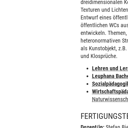
dreidimensionalen Ko
Texturen und Lichter
Entwurf eines öffent
öffentlichen WCs aus
entwickeln. Themen, 
heteronormativen Str
als Kunstobjekt, z.B.
und Klosprüche.
Lehren und Le
Leuphana Bach
Sozialpädagogi
Wirtschaftspäd
Naturwissensch
FERTIGUNGST
Dozent/in:
Stefan Bi