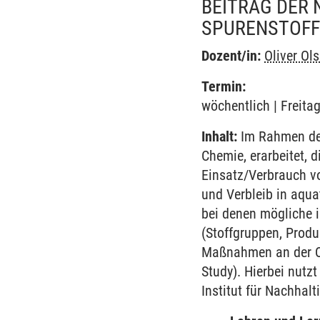
BEITRAG DER 
SPURENSTOFF
Dozent/in:
Oliver Ol
Termin:
wöchentlich | Freita
Inhalt:
Im Rahmen des
Chemie, erarbeitet,
Einsatz/Verbrauch vo
und Verbleib in aqu
bei denen mögliche i
(Stoffgruppen, Produ
Maßnahmen an der Que
Study). Hierbei nut
Institut für Nachhal