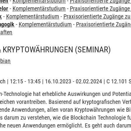
rnen
-
Komplementärstudium
-
Praxisorientierte Zugäng
elor
-
Komplementärstudium
-
Praxisorientierte Zugäng
k
-
Komplementärstudium
-
Praxisorientierte Zugänge z
agogik
-
Komplementärstudium
-
Praxisorientierte Zugä
aften
& KRYPTOWÄHRUNGEN
(SEMINAR)
rbian
ch | 12:15 - 13:45 | 16.10.2023 - 02.02.2024 | C 12.10
-Technologie hat erhebliche Auswirkungen und Potential
eichen vorantreiben. Basierend auf kryptografischen Ver
rende Anwendungen, allen voran Kryptowährungen wie Bit
s darum zu verstehen, wie die Blockchain Technologie fu
che neuen Anwendungen ermöglicht. Es geht auch darum,