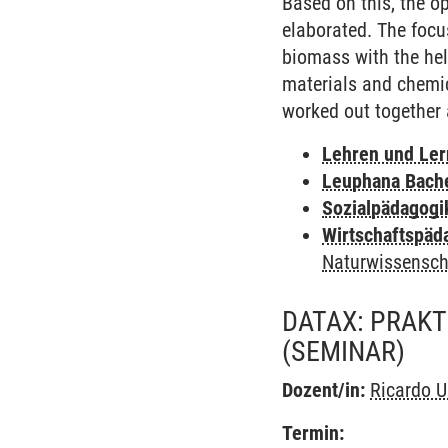
Based on this, the o
elaborated. The focus
biomass with the hel
materials and chemic
worked out together 
Lehren und Le
Leuphana Bach
Sozialpädagogi
Wirtschaftspäd
Naturwissensch
DATAX: PRAKT
(SEMINAR)
Dozent/in:
Ricardo 
Termin: