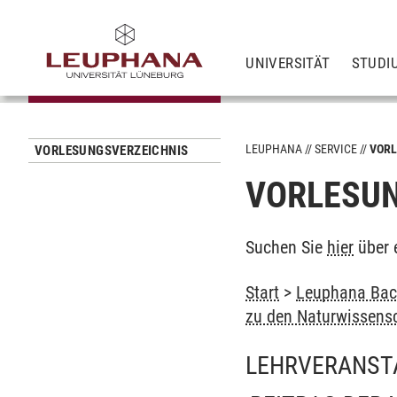
UNIVERSITÄT
STUDI
LEUPHANA
SERVICE
VORL
VORLESUNGSVERZEICHNIS
VORLESUN
Suchen Sie
hier
über 
Start
>
Leuphana Bach
zu den Naturwissens
LEHRVERANST