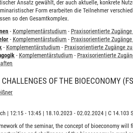
ktischer Ansatz gewählt, der auch aktuelle, konkrete Nut
eminaristischer Form erarbeiten die Teilnehmer verschied
essen so den Gesamtkomplex.
rnen
-
Komplementärstudium
-
Praxisorientierte Zugäng
elor
-
Komplementärstudium
-
Praxisorientierte Zugäng
k
-
Komplementärstudium
-
Praxisorientierte Zugänge z
agogik
-
Komplementärstudium
-
Praxisorientierte Zugä
aften
 CHALLENGES OF THE BIOECONOMY (FS
eißner
ch | 12:15 - 13:45 | 18.10.2023 - 02.02.2024 | C 14.10
mework of the seminar, the concept of bioeconomy will fi