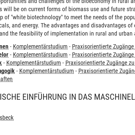
pportunities and challenges of the bioeconomy in rural a
 will be on current forms of biomass use and future strat
p of "white biotechnology" to meet the needs of the popu
als, and energy. The advantages and disadvantages of e
and the feasibility of implementation in rural and urban 
rnen
-
Komplementärstudium
-
Praxisorientierte Zugäng
elor
-
Komplementärstudium
-
Praxisorientierte Zugäng
k
-
Komplementärstudium
-
Praxisorientierte Zugänge z
agogik
-
Komplementärstudium
-
Praxisorientierte Zugä
aften
ISCHE EINFÜHRUNG IN DAS MASCHINE
Usbeck