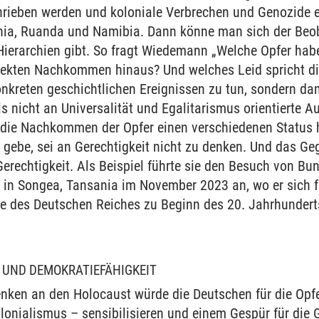
hrieben werden und koloniale Verbrechen und Genozide ei
ia, Ruanda und Namibia. Dann könne man sich der Beoba
Hierarchien gibt. So fragt Wiedemann „Welche Opfer hab
rekten Nachkommen hinaus? Und welches Leid spricht di
nkreten geschichtlichen Ereignissen zu tun, sondern dam
lls nicht an Universalität und Egalitarismus orientiert
 die Nachkommen der Opfer einen verschiedenen Status h
 gebe, sei an Gerechtigkeit nicht zu denken. Und das Geg
erechtigkeit. Als Beispiel führte sie den Besuch von Bu
in Songea, Tansania im November 2023 an, wo er sich f
ge des Deutschen Reiches zu Beginn des 20. Jahrhunderts
 UND DEMOKRATIEFÄHIGKEIT
nken an den Holocaust würde die Deutschen für die Opfe
lonialismus – sensibilisieren und einem Gespür für die 