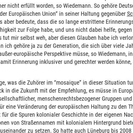
her nicht erfüllt worden, so Wiedemann. So gehöre Deutsc
der Europäischen Union“ in seiner Haltung gegenüber
Sc
 aber bedeute, dass die so lange erstrittene Erinnerung
higkeit zur Folge habe, und uns nicht dabei helfe, gege
s tut mir selbst weh, aber diesen Glauben habe ich verlo
n ich gehöre ja zu der Generation, die sich über viele Ja
e außer-europäische Perspektive müsse, so Wiedemann, i
amit Erinnerung inklusiver und gerechter werden könne,
e, was die Zuhörer im “mosaique” in dieser Situation tu
k in die Zukunft mit der Empfehlung, es müsse in Eur
esellschaftlicher, menschenrechtsbezogener Gruppen und
ür eine Veränderung der europäischen Haltung zu den T
t für die Spuren kolonialer Geschichte in der eigenen 
onen von Straßennamen mit kolonialem Hintergrund biete
auseinander zu setzen. So hatte auch Lüneburg bis 2008 e