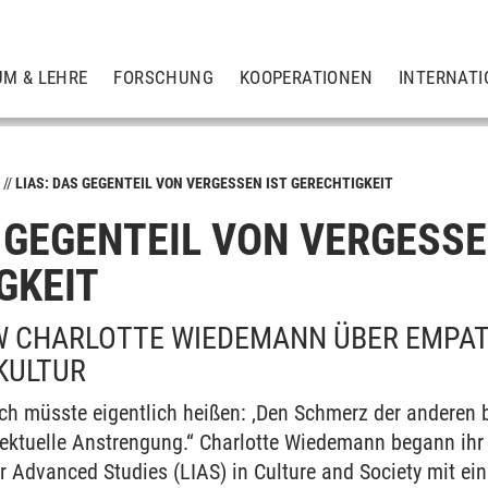
UM & LEHRE
FORSCHUNG
KOOPERATIONEN
INTERNATI
S
LIAS: DAS GEGENTEIL VON VERGESSEN IST GERECHTIGKEIT
S GEGENTEIL VON VERGESSE
GKEIT
ps
W CHARLOTTE WIEDEMANN ÜBER EMPAT
KULTUR
ch müsste eigentlich heißen: ‚Den Schmerz der anderen b
ellektuelle Anstrengung.“ Charlotte Wiedemann begann ih
or Advanced Studies (LIAS) in Culture and Society mit e