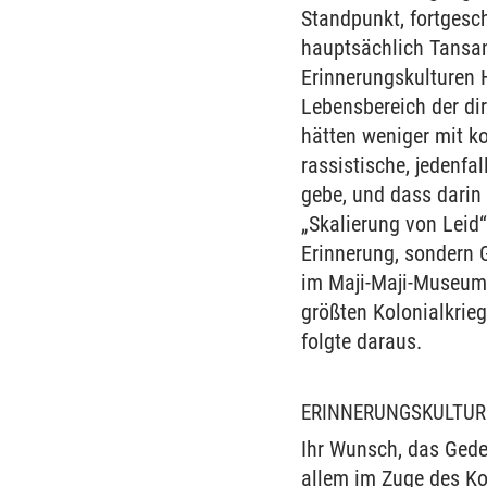
Standpunkt, fortgesc
hauptsächlich Tansan
Erinnerungskulturen 
Lebensbereich der di
hätten weniger mit ko
rassistische, jedenfa
gebe, und dass darin
„Skalierung von Leid“
Erinnerung, sondern G
im Maji-Maji-Museum 
größten Kolonialkrie
folgte daraus.
ERINNERUNGSKULTUR
Ihr Wunsch, das Gede
allem im Zuge des Ko