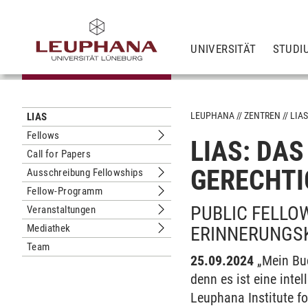
UNIVERSITÄT
STUDI
LEUPHANA
ZENTREN
LIA
LIAS
Fellows
LIAS: DA
Untermenu Fellows
Call for Papers
GERECHTI
Ausschreibung Fellowships
Untermenu Ausschreibung Fellowshi
Fellow-Programm
Untermenu Fellow-Programm
PUBLIC FELLO
Veranstaltungen
Untermenu Veranstaltungen
Mediathek
ERINNERUNGS
Untermenu Mediathek
Team
25.09.2024
„Mein Bu
denn es ist eine int
Leuphana Institute f