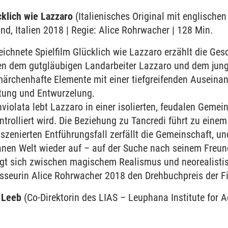
cklich wie Lazzaro
(Italienisches Original mit englischen 
nd, Italien 2018 | Regie: Alice Rohrwacher | 128 Min.
ichnete Spielfilm Glücklich wie Lazzaro erzählt die Ge
n dem gutgläubigen Landarbeiter Lazzaro und dem jung
ärchenhafte Elemente mit einer tiefgreifenden Auseinan
tung und Entwurzelung.
Inviolata lebt Lazzaro in einer isolierten, feudalen Geme
ntrolliert wird. Die Beziehung zu Tancredi führt zu ein
szenierten Entführungsfall zerfällt die Gemeinschaft, u
banen Welt wieder auf – auf der Suche nach seinem Fre
egt sich zwischen magischem Realismus und neorealisti
isseurin Alice Rohrwacher 2018 den Drehbuchpreis der F
 Leeb
(Co-Direktorin des LIAS – Leuphana Institute for 