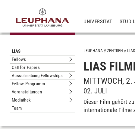
UNIVERSITÄT
STUDI
LEUPHANA
ZENTREN
LIA
LIAS
Fellows
LIAS FILM
Untermenu Fellows
Call for Papers
Ausschreibung Fellowships
Untermenu Ausschreibung Fellowshi
MITTWOCH, 2. 
Fellow-Programm
Untermenu Fellow-Programm
02. JULI
Veranstaltungen
Untermenu Veranstaltungen
Mediathek
Dieser Film gehört 
Untermenu Mediathek
Team
internationale Filme 