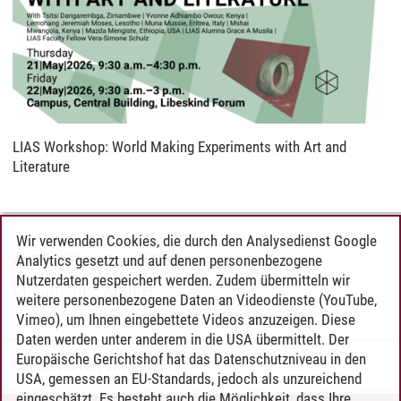
LIAS Workshop: World Making Experiments with Art and
Literature
Wir verwenden Cookies, die durch den Analysedienst Google
Analytics gesetzt und auf denen personenbezogene
ANFRAGEN UND KONTAKT:
Nutzerdaten gespeichert werden. Zudem übermitteln wir
Dr. Christine Kramer
weitere personenbezogene Daten an Videodienste (YouTube,
Vimeo), um Ihnen eingebettete Videos anzuzeigen. Diese
Daten werden unter anderem in die USA übermittelt. Der
Europäische Gerichtshof hat das Datenschutzniveau in den
Christine Kramer
/
21.05.2026
USA, gemessen an EU-Standards, jedoch als unzureichend
eingeschätzt. Es besteht auch die Möglichkeit, dass Ihre