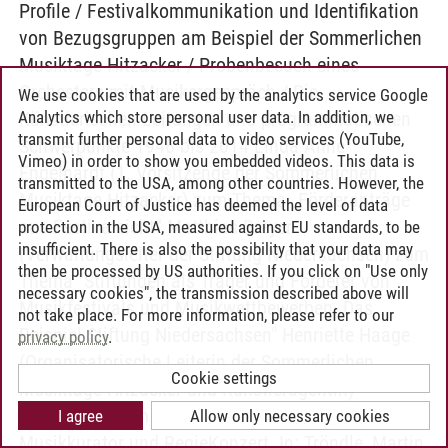
Profile / Festivalkommunikation und Identifikation
von Bezugsgruppen am Beispiel der Sommerlichen
Musiktage Hitzacker / Probenbesuch eines
Orchesters mit Musikergespräch / Die
We use cookies that are used by the analytics service Google
Analytics which store personal user data. In addition, we
Künstlerischen Leitungen und programmatischen
transmit further personal data to video services (YouTube,
Schwerpunkte 1946 bis 2014 Linda Anne
Vimeo) in order to show you embedded videos. This data is
Engelhardt (1. Vorsitzende der Sommerlichen
transmitted to the USA, among other countries. However, the
Musiktage Hitzacker) zum Thema „Förderanträge
European Court of Justice has deemed the level of data
aus Festivalsicht“ Matthias Dreyer
protection in the USA, measured against EU standards, to be
insufficient. There is also the possibility that your data may
(Verwaltungsleiter der Stiftung Niedersachsen) zum
then be processed by US authorities. If you click on "Use only
Thema "Stiftungen als Träger und Förderer von
necessary cookies", the transmission described above will
Musikfestivals und Musikwettbewerben. Das
not take place. For more information, please refer to our
Beispiel Stiftung Niedersachsen" Henriette Haage
privacy policy
.
(Organisatorische Leiterin der Sommerlichen
Cookie settings
Musiktage Hitzacker und Künstleragentin)
Pflichtlektüre im WS 2013/14: Fein, Markus:
I agree
Allow only necessary cookies
Musikkurator und RegieKonzert. In: Tröndle, Martin