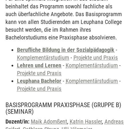
beinhaltet das Programm sowohl fachliche als
auch überfachliche Angebote. Das Basisprogramm
kann von allen Studierenden am Leuphana College
besucht werden, die im Rahmen ihres
Bachelorstudiums eine Praxisphase absolvieren.
Berufliche Bildung in der Sozialpädagogik
-
Komplementärstudium
-
Projekte und Praxis
Lehren und Lernen
-
Komplementärstudium
-
Projekte und Praxis
Leuphana Bachelor
-
Komplementärstudium
-
Projekte und Praxis
BASISPROGRAMM PRAXISPHASE (GRUPPE B)
(SEMINAR)
Dozent/in:
Maik Adomßent
,
Katrin Hassler
,
Andreas