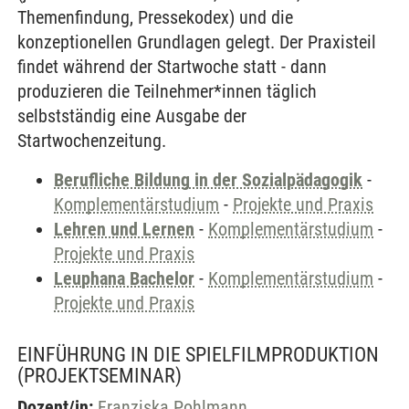
Themenfindung, Pressekodex) und die
konzeptionellen Grundlagen gelegt. Der Praxisteil
findet während der Startwoche statt - dann
produzieren die Teilnehmer*innen täglich
selbstständig eine Ausgabe der
Startwochenzeitung.
Berufliche Bildung in der Sozialpädagogik
-
Komplementärstudium
-
Projekte und Praxis
Lehren und Lernen
-
Komplementärstudium
-
Projekte und Praxis
Leuphana Bachelor
-
Komplementärstudium
-
Projekte und Praxis
EINFÜHRUNG IN DIE SPIELFILMPRODUKTION
(PROJEKTSEMINAR)
Dozent/in:
Franziska Pohlmann