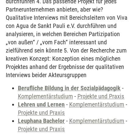
durchführen 4. Das passende Projekt für jedes
Partnerunternehmen anbieten, aber wie?
Qualitative Interviews mit Bereichsleitern von Viva
con Agua de Sankt Pauli e.V. durchführen und
analysieren, in welchen Bereichen Partizipation
„von außen“ / „vom Fach“ interessant und
zielführend sein könnte 5. Von der Recherche zum
kreativen Konzept: Konzeption eines möglichen
Projektes anhand der Ergebnisse der qualitativen
Interviews beider Akteursgruppen
Berufliche Bildung in der Sozialpädagogik
-
Komplementärstudium
-
Projekte und Praxis
Lehren und Lernen
-
Komplementärstudium
-
Projekte und Praxis
Leuphana Bachelor
-
Komplementärstudium
-
Projekte und Praxis