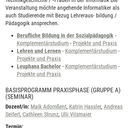
Technikgeschichte / •Frauen in der Informatik Die
Veranstaltung möchte angehende Informatiker als
auch Studierende mit Bezug Lehreraus- bildung /
Pädagogik ansprechen.
Berufliche Bildung in der Sozialpädagogik
-
Komplementärstudium
-
Projekte und Praxis
Lehren und Lernen
-
Komplementärstudium
-
Projekte und Praxis
Leuphana Bachelor
-
Komplementärstudium
-
Projekte und Praxis
BASISPROGRAMM PRAXISPHASE (GRUPPE A)
(SEMINAR)
Dozent/in:
Maik Adomßent
,
Katrin Hassler
,
Andreas
Seifert
,
Cathleen Strunz
,
Ulli Vilsmaier
Termin: