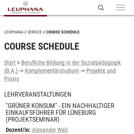
LEUPHANA
SERVICE
COURSE SCHEDULE
COURSE SCHEDULE
Start
>
Berufliche Bildung in der Sozialpädagogik
(B.A.)
->
Komplementärstudium
->
Projekte und
Praxis
LEHRVERANSTALTUNGEN
"GRÜNER KONSUM" - EIN NACHHALTIGER
EINKAUFSFÜHRER FÜR LÜNEBURG
(PROJEKTSEMINAR)
Dozent/in:
Alexander Wall