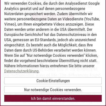
Bei Zustimmung werden weitere
Wir verwenden Cookies, die durch den Analysedienst Google
personenbezogene Daten an unter anderem an
Analytics gesetzt und auf denen personenbezogene
Google in den USA übermittelt, um Ihnen Youtube-
Nutzerdaten gespeichert werden. Zudem übermitteln wir
Ja
Immer
Videos anzuzeigen. Der Europäische Gerichtshof
weitere personenbezogene Daten an Videodienste (YouTube,
hat das Datenschutzniveau in den USA, gemessen
Vimeo), um Ihnen eingebettete Videos anzuzeigen. Diese
an EU-Standards, jedoch als unzureichend
Daten werden unter anderem in die USA übermittelt. Der
Europäische Gerichtshof hat das Datenschutzniveau in den
eingeschätzt. Es besteht auch die Möglichkeit,
USA, gemessen an EU-Standards, jedoch als unzureichend
dass Ihre Daten dann durch US-Behörden
ARRHYTHMIA
eingeschätzt. Es besteht auch die Möglichkeit, dass Ihre
verarbeitet werden können. Klicken Sie auf „Ja“
The city pulsates in the mismatch of its
Daten dann durch US-Behörden verarbeitet werden können.
erfolgt die Weitergabe nur für die Anzeige dieses
Wenn Sie auf "Nur notwendige Cookies verwenden" klicken,
contradictions and conflicts, in the images that are
Videos. Bei Klick auf „Immer“ erfolgt die
findet die vorgehend beschriebene Übermittlung nicht statt.
compiled in projections when the body searches for
Weitergabe generell bei Anzeige von Youtube-
Nähere Informationen hierzu entnehmen Sie bitte unserer
senses in the frontier zones and in the diversity of
Videos auf unserer Seite. Nähere Informationen
Datenschutzerklärung
.
hierzu entnehmen Sie bitte unserer
the metropolitan ways of life. The differences found
Datenschutzerklärung
.
Cookie-Einstellungen
in the territory of the city of São Paulo result in a
palimpsest, a multiform organism that covers the
Nur notwendige Cookies verwenden.
most diverse subjects, the most different contexts
Ich bin damit einverstanden.
and the most varied rhythms that make the city flow