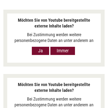
Möchten Sie von Youtube bereitgestellte
externe Inhalte laden?
Bei Zustimmung werden weitere
personenbezogene Daten an unter anderem an
Google in den USA übermittelt, um Ihnen Youtube-
Ja
Immer
Videos anzuzeigen. Der Europäische Gerichtshof
hat das Datenschutzniveau in den USA, gemessen
an EU-Standards, jedoch als unzureichend
eingeschätzt. Es besteht auch die Möglichkeit,
dass Ihre Daten dann durch US-Behörden
verarbeitet werden können. Klicken Sie auf „Ja“
Möchten Sie von Youtube bereitgestellte
erfolgt die Weitergabe nur für die Anzeige dieses
externe Inhalte laden?
Videos. Bei Klick auf „Immer“ erfolgt die
Weitergabe generell bei Anzeige von Youtube-
Bei Zustimmung werden weitere
Videos auf unserer Seite. Nähere Informationen
personenbezogene Daten an unter anderem an