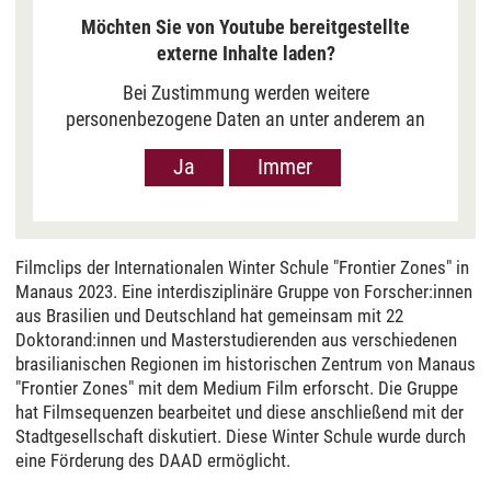
Möchten Sie von Youtube bereitgestellte
externe Inhalte laden?
Bei Zustimmung werden weitere
personenbezogene Daten an unter anderem an
Google in den USA übermittelt, um Ihnen Youtube-
Ja
Immer
Videos anzuzeigen. Der Europäische Gerichtshof
hat das Datenschutzniveau in den USA, gemessen
an EU-Standards, jedoch als unzureichend
eingeschätzt. Es besteht auch die Möglichkeit,
Filmclips der Internationalen Winter Schule "Frontier Zones" in
dass Ihre Daten dann durch US-Behörden
Manaus 2023. Eine interdisziplinäre Gruppe von Forscher:innen
verarbeitet werden können. Klicken Sie auf „Ja“
aus Brasilien und Deutschland hat gemeinsam mit 22
erfolgt die Weitergabe nur für die Anzeige dieses
Doktorand:innen und Masterstudierenden aus verschiedenen
Videos. Bei Klick auf „Immer“ erfolgt die
brasilianischen Regionen im historischen Zentrum von Manaus
Weitergabe generell bei Anzeige von Youtube-
"Frontier Zones" mit dem Medium Film erforscht. Die Gruppe
Videos auf unserer Seite. Nähere Informationen
hat Filmsequenzen bearbeitet und diese anschließend mit der
hierzu entnehmen Sie bitte unserer
Stadtgesellschaft diskutiert. Diese Winter Schule wurde durch
eine Förderung des DAAD ermöglicht.
Datenschutzerklärung
.