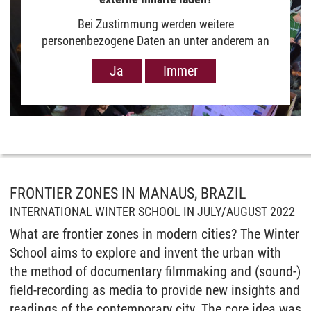
Bei Zustimmung werden weitere
personenbezogene Daten an unter anderem an
Google in den USA übermittelt, um Ihnen Youtube-
Ja
Immer
Videos anzuzeigen. Der Europäische Gerichtshof
hat das Datenschutzniveau in den USA, gemessen
an EU-Standards, jedoch als unzureichend
eingeschätzt. Es besteht auch die Möglichkeit,
dass Ihre Daten dann durch US-Behörden
verarbeitet werden können. Klicken Sie auf „Ja“
erfolgt die Weitergabe nur für die Anzeige dieses
Videos. Bei Klick auf „Immer“ erfolgt die
FRONTIER ZONES IN MANAUS, BRAZIL
Weitergabe generell bei Anzeige von Youtube-
INTERNATIONAL WINTER SCHOOL IN JULY/AUGUST 2022
Videos auf unserer Seite. Nähere Informationen
What are frontier zones in modern cities? The Winter
hierzu entnehmen Sie bitte unserer
School aims to explore and invent the urban with
Datenschutzerklärung
.
the method of documentary filmmaking and (sound-)
field-recording as media to provide new insights and
readings of the contemporary city. The core idea was