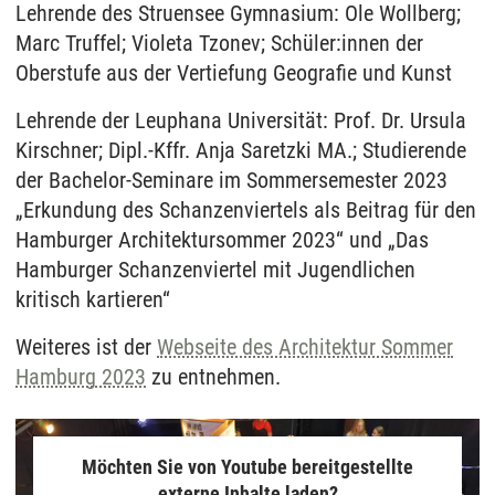
Lehrende des Struensee Gymnasium: Ole Wollberg;
Marc Truffel; Violeta Tzonev; Schüler:innen der
Oberstufe aus der Vertiefung Geografie und Kunst
Lehrende der Leuphana Universität: Prof. Dr. Ursula
Kirschner; Dipl.-Kffr. Anja Saretzki MA.; Studierende
der Bachelor-Seminare im Sommersemester 2023
„Erkundung des Schanzenviertels als Beitrag für den
Hamburger Architektursommer 2023“ und „Das
Hamburger Schanzenviertel mit Jugendlichen
kritisch kartieren“
Weiteres ist der
Webseite des Architektur Sommer
Hamburg 2023
zu entnehmen.
Möchten Sie von Youtube bereitgestellte
externe Inhalte laden?