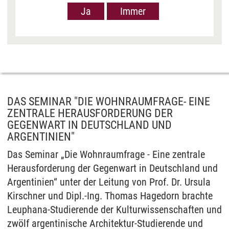
Google in den USA übermittelt, um Ihnen Youtube-
Ja
Immer
Datenschutzerklärung
.
Videos anzuzeigen. Der Europäische Gerichtshof
hat das Datenschutzniveau in den USA, gemessen
an EU-Standards, jedoch als unzureichend
eingeschätzt. Es besteht auch die Möglichkeit,
dass Ihre Daten dann durch US-Behörden
verarbeitet werden können. Klicken Sie auf „Ja“
erfolgt die Weitergabe nur für die Anzeige dieses
Videos. Bei Klick auf „Immer“ erfolgt die
DAS SEMINAR "DIE WOHNRAUMFRAGE- EINE
Weitergabe generell bei Anzeige von Youtube-
ZENTRALE HERAUSFORDERUNG DER
Videos auf unserer Seite. Nähere Informationen
GEGENWART IN DEUTSCHLAND UND
ARGENTINIEN"
hierzu entnehmen Sie bitte unserer
Datenschutzerklärung
.
Das Seminar „Die Wohnraumfrage - Eine zentrale
Herausforderung der Gegenwart in Deutschland und
Argentinien“ unter der Leitung von Prof. Dr. Ursula
Kirschner und Dipl.-Ing. Thomas Hagedorn brachte
Leuphana-Studierende der Kulturwissenschaften und
zwölf argentinische Architektur-Studierende und