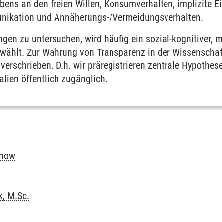
bens an den freien Willen, Konsumverhalten, implizite 
ikation und Annäherungs-/Vermeidungsverhalten.
gen zu untersuchen, wird häufig ein sozial-kognitiver, m
e Transformation der Arbeitswelt
ählt. Zur Wahrung von Transparenz in der Wissenschaft
 verschrieben. D.h. wir präregistrieren zentrale Hypoth
lien öffentlich zugänglich.
chow
, M.Sc.