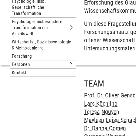
Psychologie, insb.
Erforschung des Glau
Gesellschaftliche
Wissenschaftskommun
Transformation
Psychologie, insbesondere
Um diese Fragestellun
Transformation der
Untermenu Psychologie, insbesonder
Forschungsansatz gew
Arbeitswelt
offener Wissenschaft
Wirtschafts-, Sozialpsychologie
Untersuchungsmateria
& Methodenlehre
Forschung
Personen
Untermenu Personen
Kontakt
TEAM
Prof. Dr. Oliver Gens
Lars Köchling
Teresa Nguyen
Mayleen Luisa Schack
Dr. Danna Oomen