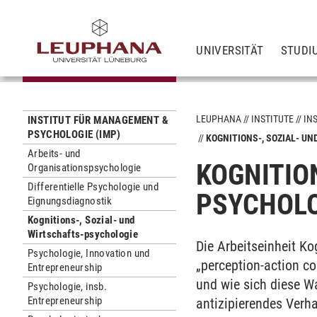
UNIVERSITÄT
STUDI
LEUPHANA
INSTITUTE
IN
INSTITUT FÜR MANAGEMENT &
PSYCHOLOGIE (IMP)
KOGNITIONS-, SOZIAL- U
Arbeits- und
KOGNITIO
Organisationspsychologie
Differentielle Psychologie und
PSYCHOLO
Eignungsdiagnostik
Kognitions-, Sozial- und
Wirtschafts-psychologie
Die Arbeitseinheit Ko
Psychologie, Innovation und
„perception-action c
Entrepreneurship
und wie sich diese Wa
Psychologie, insb.
Entrepreneurship
antizipierendes Verh