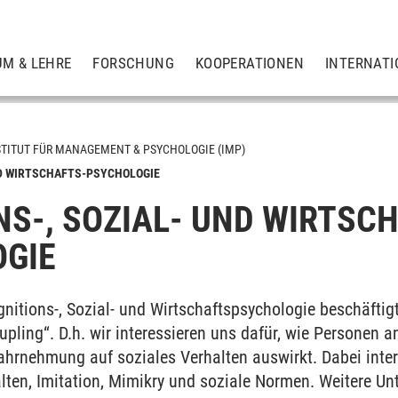
UM & LEHRE
FORSCHUNG
KOOPERATIONEN
INTERNATI
STITUT FÜR MANAGEMENT & PSYCHOLOGIE (IMP)
ND WIRTSCHAFTS-PSYCHOLOGIE
NS-, SOZIAL- UND WIRTSC
GIE
gnitions-, Sozial- und Wirtschaftspsychologie beschäftig
oupling“. D.h. wir interessieren uns dafür, wie Person
hrnehmung auf soziales Verhalten auswirkt. Dabei intere
alten, Imitation, Mimikry und soziale Normen. Weitere U