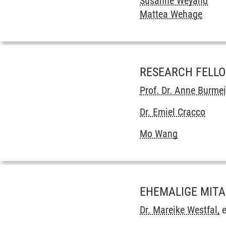
Susanne Weyand
Mattea Wehage
RESEARCH FELL
Prof. Dr. Anne Burmei
Dr. Emiel Cracco
Mo Wang
EHEMALIGE MITA
Dr. Mareike Westfal,
e